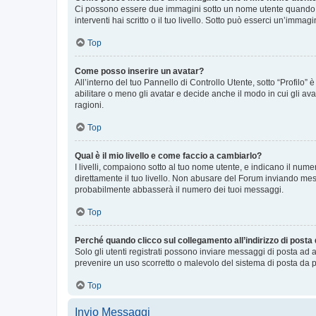
Ci possono essere due immagini sotto un nome utente quando si
interventi hai scritto o il tuo livello. Sotto può esserci un’imm
Top
Come posso inserire un avatar?
All’interno del tuo Pannello di Controllo Utente, sotto “Profilo
abilitare o meno gli avatar e decide anche il modo in cui gli av
ragioni.
Top
Qual è il mio livello e come faccio a cambiarlo?
I livelli, compaiono sotto al tuo nome utente, e indicano il nu
direttamente il tuo livello. Non abusare del Forum inviando me
probabilmente abbasserà il numero dei tuoi messaggi.
Top
Perché quando clicco sul collegamento all’indirizzo di posta
Solo gli utenti registrati possono inviare messaggi di posta ad 
prevenire un uso scorretto o malevolo del sistema di posta da p
Top
Invio Messaggi