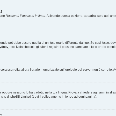
a?
zione
Nascondi il tuo stato in linea
. Attivando questa opzione, apparirai solo agli ammi
ndo potrebbe essere quella di un fuso orario differente dal tuo. Se così fosse, devi 
ydney, ecc. Nota che solo gli utenti registrati possono cambiare il fuso orario e mol
 ancora scorretta, allora l’orario memorizzato sull’orologio del server non è corretto
a oppure nessuno lo ha tradotto nella tua lingua. Prova a chiedere agli amministrator
l sito di phpBB Limited (trovi il collegamento in fondo ad ogni pagina).
e?