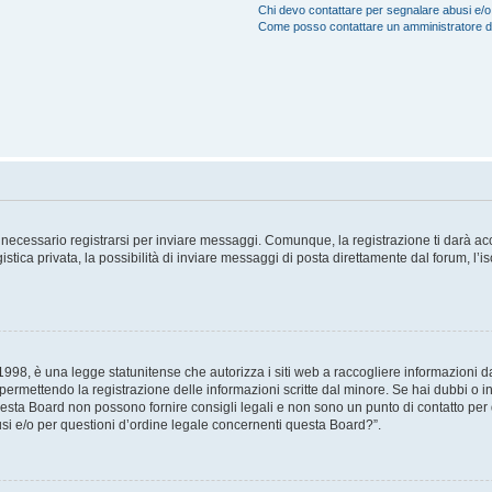
Chi devo contattare per segnalare abusi e/o
Come posso contattare un amministratore 
necessario registrarsi per inviare messaggi. Comunque, la registrazione ti darà acce
tica privata, la possibilità di inviare messaggi di posta direttamente dal forum, l’is
98, è una legge statunitense che autorizza i siti web a raccogliere informazioni da 
, permettendo la registrazione delle informazioni scritte dal minore. Se hai dubbi o i
esta Board non possono fornire consigli legali e non sono un punto di contatto per q
i e/o per questioni d’ordine legale concernenti questa Board?”.