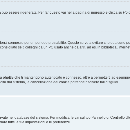
uò essere rigenerata. Per far questo vai nella pagina di ingresso e clicca su
Ho d
a ti terrà connesso per un periodo prestabilito. Questo serve a evitare che qualcuno
sigliato se ti colleghi da un PC usato anche da altri, ad es. in biblioteca, Internet
 da phpBB che ti mantengono autenticato e connesso, oltre a permetterti ad esempio d
cita dal sistema, la cancellazione dei cookie potrebbe risolvere tali disguidi.
servate nel database del sistema. Per modificarle vai sul tuo Pannello di Controllo
re tutte le tue impostazioni e le preferenze.