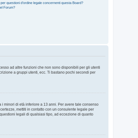
 per questioni d’ordine legale concernenti questa Board?
del Forum?
sso ad altre funzioni che non sono disponibili per gli utenti
crizione a gruppi utenti, ecc. Ti bastano pochi secondi per
i minori di età inferiore a 13 anni. Per avere tale consenso
ncertezze, mettiti in contatto con un consulente legale per
uestioni legali di qualsiasi tipo, ad eccezione di quanto