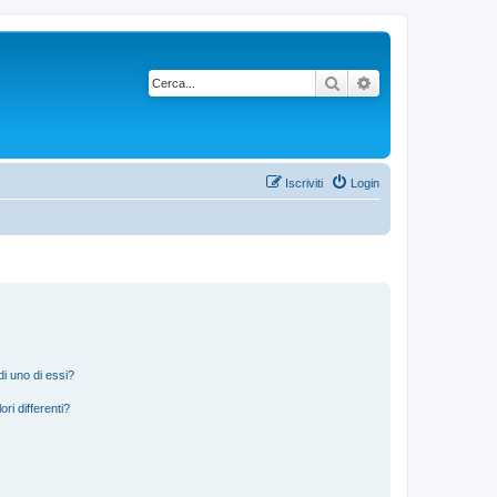
Cerca
Ricerca avanzata
Iscriviti
Login
i uno di essi?
ri differenti?