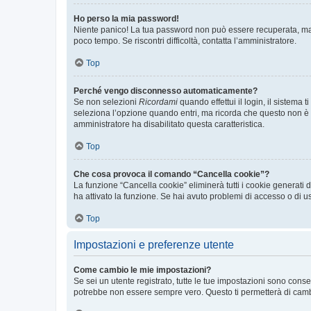
Ho perso la mia password!
Niente panico! La tua password non può essere recuperata, ma p
poco tempo. Se riscontri difficoltà, contatta l’amministratore.
Top
Perché vengo disconnesso automaticamente?
Se non selezioni
Ricordami
quando effettui il login, il sistem
seleziona l’opzione quando entri, ma ricorda che questo non è con
amministratore ha disabilitato questa caratteristica.
Top
Che cosa provoca il comando “Cancella cookie”?
La funzione “Cancella cookie” eliminerà tutti i cookie generati
ha attivato la funzione. Se hai avuto problemi di accesso o di us
Top
Impostazioni e preferenze utente
Come cambio le mie impostazioni?
Se sei un utente registrato, tutte le tue impostazioni sono con
potrebbe non essere sempre vero. Questo ti permetterà di cambia