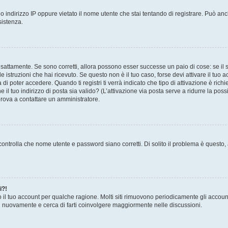
 indirizzo IP oppure vietato il nome utente che stai tentando di registrare. Può anch
sistenza.
sattamente. Se sono corretti, allora possono esser successe un paio di cose: se il 
le istruzioni che hai ricevuto. Se questo non è il tuo caso, forse devi attivare il tu
di poter accedere. Quando ti registri ti verrà indicato che tipo di attivazione è richi
e il tuo indirizzo di posta sia valido? (L’attivazione via posta serve a ridurre la po
 prova a contattare un amministratore.
ontrolla che nome utente e password siano corretti. Di solito il problema è questo, a
i?!
o il tuo account per qualche ragione. Molti siti rimuovono periodicamente gli accoun
ti nuovamente e cerca di farti coinvolgere maggiormente nelle discussioni.