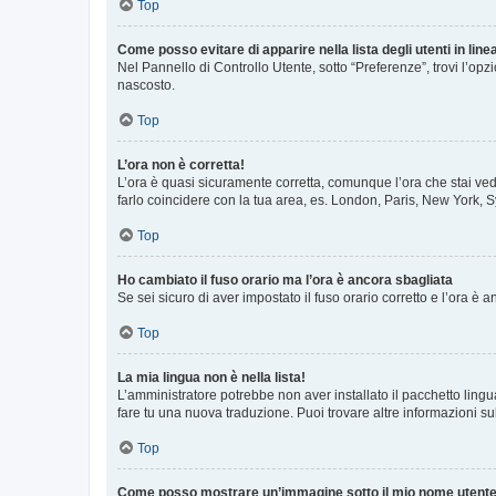
Top
Come posso evitare di apparire nella lista degli utenti in line
Nel Pannello di Controllo Utente, sotto “Preferenze”, trovi l’op
nascosto.
Top
L’ora non è corretta!
L’ora è quasi sicuramente corretta, comunque l’ora che stai vede
farlo coincidere con la tua area, es. London, Paris, New York, S
Top
Ho cambiato il fuso orario ma l’ora è ancora sbagliata
Se sei sicuro di aver impostato il fuso orario corretto e l’ora è
Top
La mia lingua non è nella lista!
L’amministratore potrebbe non aver installato il pacchetto lingu
fare tu una nuova traduzione. Puoi trovare altre informazioni su
Top
Come posso mostrare un’immagine sotto il mio nome utent