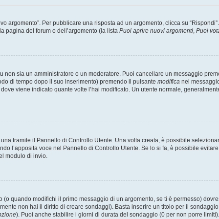
 argomento”. Per pubblicare una risposta ad un argomento, clicca su “Rispondi”. Po
la pagina del forum o dell’argomento (la lista
Puoi aprire nuovi argomenti
,
Puoi vot
 tu non sia un amministratore o un moderatore. Puoi cancellare un messaggio prem
iodo di tempo dopo il suo inserimento) premendo il pulsante
modifica
nel messaggio 
nto dove viene indicato quante volte l’hai modificato. Un utente normale, general
a tramite il Pannello di Controllo Utente. Una volta creata, è possibile seleziona
ndo l’apposita voce nel Pannello di Controllo Utente. Se lo si fa, è possibile evita
el modulo di invio.
(o quando modifichi il primo messaggio di un argomento, se ti è permesso) dovrest
mente non hai il diritto di creare sondaggi). Basta inserire un titolo per il sondaggi
pzione
). Puoi anche stabilire i giorni di durata del sondaggio (0 per non porre limiti