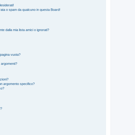
esiderati!
rata o spam da qualcuno in questa Board!
 dalla mia lista amici o ignorati?
 pagina vuota?
i argomenti?
izioni?
un argomento specifico?
co?
d?