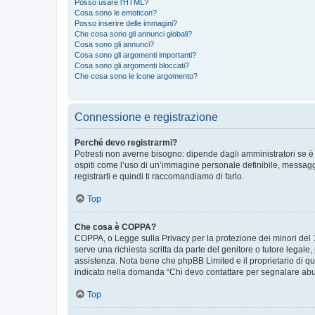
Posso usare l’HTML?
Cosa sono le emoticon?
Posso inserire delle immagini?
Che cosa sono gli annunci globali?
Cosa sono gli annunci?
Cosa sono gli argomenti importanti?
Cosa sono gli argomenti bloccati?
Che cosa sono le icone argomento?
Connessione e registrazione
Perché devo registrarmi?
Potresti non averne bisogno: dipende dagli amministratori se è 
ospiti come l’uso di un’immagine personale definibile, messaggis
registrarti e quindi ti raccomandiamo di farlo.
Top
Che cosa è COPPA?
COPPA, o Legge sulla Privacy per la protezione dei minori del 19
serve una richiesta scritta da parte del genitore o tutore legale
assistenza. Nota bene che phpBB Limited e il proprietario di qu
indicato nella domanda “Chi devo contattare per segnalare abus
Top