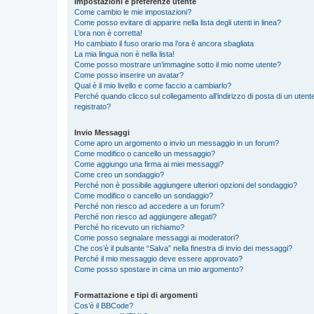
Impostazioni e preferenze utente
Come cambio le mie impostazioni?
Come posso evitare di apparire nella lista degli utenti in linea?
L’ora non è corretta!
Ho cambiato il fuso orario ma l’ora è ancora sbagliata
La mia lingua non è nella lista!
Come posso mostrare un’immagine sotto il mio nome utente?
Come posso inserire un avatar?
Qual è il mio livello e come faccio a cambiarlo?
Perché quando clicco sul collegamento all’indirizzo di posta di un ute
registrato?
Invio Messaggi
Come apro un argomento o invio un messaggio in un forum?
Come modifico o cancello un messaggio?
Come aggiungo una firma ai miei messaggi?
Come creo un sondaggio?
Perché non è possibile aggiungere ulteriori opzioni del sondaggio?
Come modifico o cancello un sondaggio?
Perché non riesco ad accedere a un forum?
Perché non riesco ad aggiungere allegati?
Perché ho ricevuto un richiamo?
Come posso segnalare messaggi ai moderatori?
Che cos’è il pulsante “Salva” nella finestra di invio dei messaggi?
Perché il mio messaggio deve essere approvato?
Come posso spostare in cima un mio argomento?
Formattazione e tipi di argomenti
Cos’è il BBCode?