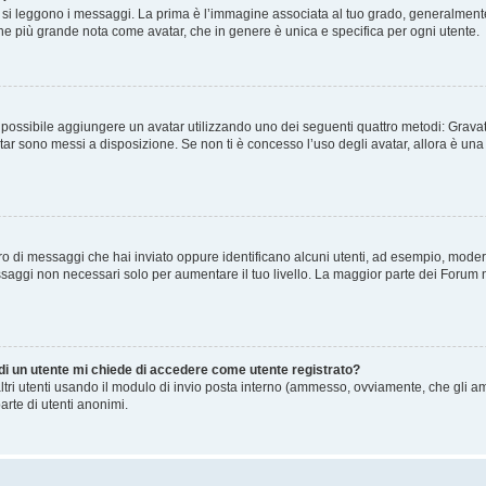
 leggono i messaggi. La prima è l’immagine associata al tuo grado, generalmente ha
agine più grande nota come avatar, che in genere è unica e specifica per ogni utente.
” è possibile aggiungere un avatar utilizzando uno dei seguenti quattro metodi: Gra
atar sono messi a disposizione. Se non ti è concesso l’uso degli avatar, allora è un
mero di messaggi che hai inviato oppure identificano alcuni utenti, ad esempio, mode
ssaggi non necessari solo per aumentare il tuo livello. La maggior parte dei Forum
 di un utente mi chiede di accedere come utente registrato?
altri utenti usando il modulo di invio posta interno (ammesso, ovviamente, che gli a
arte di utenti anonimi.