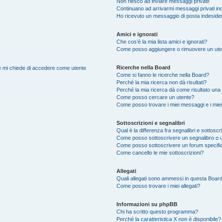
Non riesco ad inviare messaggi privati!
Continuano ad arrivarmi messaggi privati ind
Ho ricevuto un messaggio di posta indeside
Amici e ignorati
Che cos’è la mia lista amici e ignorati?
Come posso aggiungere o rimuovere un utente
Ricerche nella Board
nte mi chiede di accedere come utente
Come si fanno le ricerche nella Board?
Perché la mia ricerca non dà risultati?
Perché la mia ricerca dà come risultato una
Come posso cercare un utente?
Come posso trovare i miei messaggi e i mie
Sottoscrizioni e segnalibri
Qual è la differenza fra segnalibri e sottoscr
Come posso sottoscrivere un segnalibro o 
Come posso sottoscrivere un forum specifi
Come cancello le mie sottoscrizioni?
Allegati
Quali allegati sono ammessi in questa Boar
Come posso trovare i miei allegati?
Informazioni su phpBB
Chi ha scritto questo programma?
Perché la caratteristica X non è disponibile?