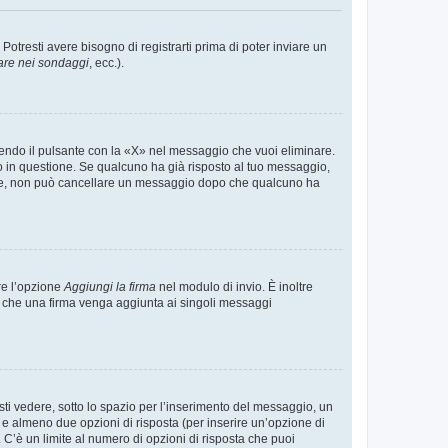
tresti avere bisogno di registrarti prima di poter inviare un
are nei sondaggi
, ecc.).
endo il pulsante con la «X» nel messaggio che vuoi eliminare.
in questione. Se qualcuno ha già risposto al tuo messaggio,
mente, non può cancellare un messaggio dopo che qualcuno ha
re l’opzione
Aggiungi la firma
nel modulo di invio. È inoltre
re che una firma venga aggiunta ai singoli messaggi
i vedere, sotto lo spazio per l’inserimento del messaggio, un
o e almeno due opzioni di risposta (per inserire un’opzione di
). C’è un limite al numero di opzioni di risposta che puoi