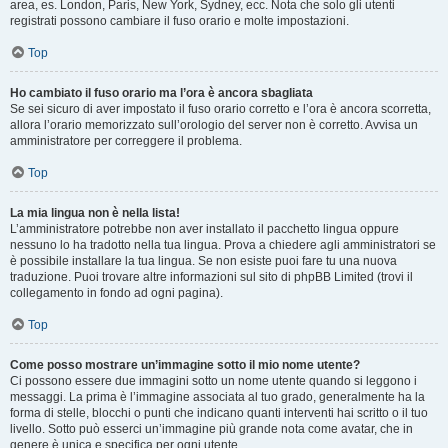
area, es. London, Paris, New York, Sydney, ecc. Nota che solo gli utenti
registrati possono cambiare il fuso orario e molte impostazioni.
Top
Ho cambiato il fuso orario ma l’ora è ancora sbagliata
Se sei sicuro di aver impostato il fuso orario corretto e l’ora è ancora scorretta,
allora l’orario memorizzato sull’orologio del server non è corretto. Avvisa un
amministratore per correggere il problema.
Top
La mia lingua non è nella lista!
L’amministratore potrebbe non aver installato il pacchetto lingua oppure
nessuno lo ha tradotto nella tua lingua. Prova a chiedere agli amministratori se
è possibile installare la tua lingua. Se non esiste puoi fare tu una nuova
traduzione. Puoi trovare altre informazioni sul sito di phpBB Limited (trovi il
collegamento in fondo ad ogni pagina).
Top
Come posso mostrare un’immagine sotto il mio nome utente?
Ci possono essere due immagini sotto un nome utente quando si leggono i
messaggi. La prima è l’immagine associata al tuo grado, generalmente ha la
forma di stelle, blocchi o punti che indicano quanti interventi hai scritto o il tuo
livello. Sotto può esserci un’immagine più grande nota come avatar, che in
genere è unica e specifica per ogni utente.