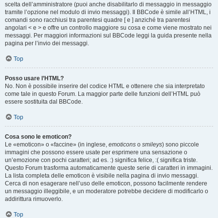
scelta dell’amministratore (puoi anche disabilitarlo di messaggio in messaggio
tramite l’opzione nel modulo di invio messaggi). Il BBCode è simile all’HTML, i
comandi sono racchiusi tra parentesi quadre [ e ] anziché tra parentesi
angolari < e > e offre un controllo maggiore su cosa e come viene mostrato nei
messaggi. Per maggiori informazioni sul BBCode leggi la guida presente nella
pagina per l’invio dei messaggi.
Top
Posso usare l’HTML?
No. Non è possibile inserire del codice HTML e ottenere che sia interpretato
come tale in questo Forum. La maggior parte delle funzioni dell’HTML può
essere sostituita dal BBCode.
Top
Cosa sono le emoticon?
Le «emoticon» o «faccine» (in inglese,
emoticons
o
smileys
) sono piccole
immagini che possono essere usate per esprimere una sensazione o
un’emozione con pochi caratteri; ad es. :) significa felice, :( significa triste.
Questo Forum trasforma automaticamente queste serie di caratteri in immagini.
La lista completa delle emoticon è visibile nella pagina di invio messaggi.
Cerca di non esagerare nell’uso delle emoticon, possono facilmente rendere
un messaggio illeggibile, e un moderatore potrebbe decidere di modificarlo o
addirittura rimuoverlo.
Top