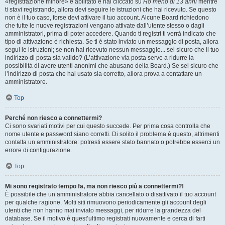
«registrazione minore» è abilitato e hai cliccato su
Ho meno di 13 anni
mentre
ti stavi registrando, allora devi seguire le istruzioni che hai ricevuto. Se questo
non è il tuo caso, forse devi attivare il tuo account. Alcune Board richiedono
che tutte le nuove registrazioni vengano attivate dall’utente stesso o dagli
amministratori, prima di poter accedere. Quando ti registri ti verrà indicato che
tipo di attivazione è richiesta. Se ti è stato inviato un messaggio di posta, allora
segui le istruzioni; se non hai ricevuto nessun messaggio... sei sicuro che il tuo
indirizzo di posta sia valido? (L’attivazione via posta serve a ridurre la
possibilità di avere utenti anonimi che abusano della Board.) Se sei sicuro che
l’indirizzo di posta che hai usato sia corretto, allora prova a contattare un
amministratore.
Top
Perché non riesco a connettermi?
Ci sono svariati motivi per cui questo succede. Per prima cosa controlla che
nome utente e password siano corretti. Di solito il problema è questo, altrimenti
contatta un amministratore: potresti essere stato bannato o potrebbe esserci un
errore di configurazione.
Top
Mi sono registrato tempo fa, ma non riesco più a connettermi?!
È possibile che un amministratore abbia cancellato o disattivato il tuo account
per qualche ragione. Molti siti rimuovono periodicamente gli account degli
utenti che non hanno mai inviato messaggi, per ridurre la grandezza del
database. Se il motivo è quest’ultimo registrati nuovamente e cerca di farti