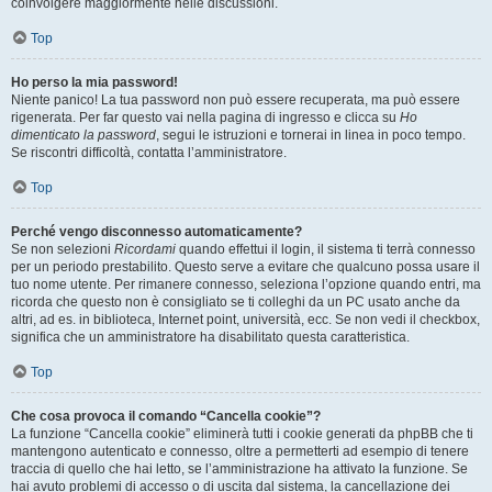
coinvolgere maggiormente nelle discussioni.
Top
Ho perso la mia password!
Niente panico! La tua password non può essere recuperata, ma può essere
rigenerata. Per far questo vai nella pagina di ingresso e clicca su
Ho
dimenticato la password
, segui le istruzioni e tornerai in linea in poco tempo.
Se riscontri difficoltà, contatta l’amministratore.
Top
Perché vengo disconnesso automaticamente?
Se non selezioni
Ricordami
quando effettui il login, il sistema ti terrà connesso
per un periodo prestabilito. Questo serve a evitare che qualcuno possa usare il
tuo nome utente. Per rimanere connesso, seleziona l’opzione quando entri, ma
ricorda che questo non è consigliato se ti colleghi da un PC usato anche da
altri, ad es. in biblioteca, Internet point, università, ecc. Se non vedi il checkbox,
significa che un amministratore ha disabilitato questa caratteristica.
Top
Che cosa provoca il comando “Cancella cookie”?
La funzione “Cancella cookie” eliminerà tutti i cookie generati da phpBB che ti
mantengono autenticato e connesso, oltre a permetterti ad esempio di tenere
traccia di quello che hai letto, se l’amministrazione ha attivato la funzione. Se
hai avuto problemi di accesso o di uscita dal sistema, la cancellazione dei