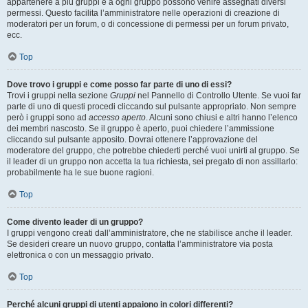
appartenere a più gruppi e a ogni gruppo possono venire assegnati diversi
permessi. Questo facilita l’amministratore nelle operazioni di creazione di
moderatori per un forum, o di concessione di permessi per un forum privato,
ecc.
Top
Dove trovo i gruppi e come posso far parte di uno di essi?
Trovi i gruppi nella sezione
Gruppi
nel Pannello di Controllo Utente. Se vuoi far
parte di uno di questi procedi cliccando sul pulsante appropriato. Non sempre
però i gruppi sono ad
accesso aperto
. Alcuni sono chiusi e altri hanno l’elenco
dei membri nascosto. Se il gruppo è aperto, puoi chiedere l’ammissione
cliccando sul pulsante apposito. Dovrai ottenere l’approvazione del
moderatore del gruppo, che potrebbe chiederti perché vuoi unirti al gruppo. Se
il leader di un gruppo non accetta la tua richiesta, sei pregato di non assillarlo:
probabilmente ha le sue buone ragioni.
Top
Come divento leader di un gruppo?
I gruppi vengono creati dall’amministratore, che ne stabilisce anche il leader.
Se desideri creare un nuovo gruppo, contatta l’amministratore via posta
elettronica o con un messaggio privato.
Top
Perché alcuni gruppi di utenti appaiono in colori differenti?