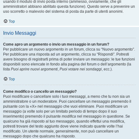
usando il modulo di invio posta interno (ammesso, ovviamente, che gli
amministratori abbiano abilitato questa funzione). Questo serve a prevenire un
uso scorretto o malevolo del sistema di posta da parte di utenti anonimi.
Top
Invio Messaggi
Come apro un argomento o invio un messaggio in un forum?
Per pubblicare un nuovo argomento in un forum, clicca su “Nuovo argomento”.
Per pubblicare una risposta ad un argomento, clicca su “Rispondi”. Potresti
avere bisogno di registrarti prima di poter inviare un messaggio: le tue funzioni
disponibili sono elencate in fondo alla pagina del forum o dell’argomento (la
lista
Puoi aprire nuovi argomenti
,
Puoi votare nei sondaggi
, ecc.).
Top
Come modifico o cancello un messaggio?
Puoi modificare o cancellare solo i tuoi messaggi, a meno che tu non sia un
amministratore o un moderatore. Puoi cancellare un messaggio premendo il
pulsante con la «X» nel messaggio che vuoi eliminare. Puoi modificare un
messaggio (a volte solo per un limitato periodo di tempo dopo il suo
inserimento) premendo il pulsante
modifica
nel messaggio in questione. Se
qualcuno ha già risposto al tuo messaggio, quando effettui una modifica,
potresti trovare del testo aggiunto dove viene indicato quante volte l’hai
modificato. Un utente normale, generalmente, non può cancellare un
messaggio dopo che qualcuno ha risposto.