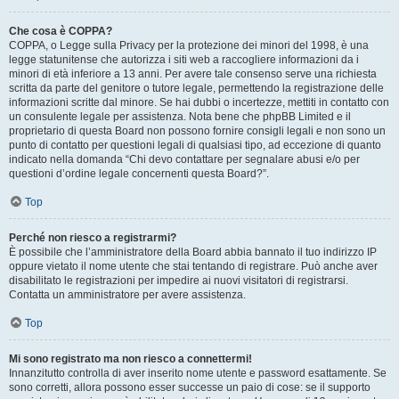
Che cosa è COPPA?
COPPA, o Legge sulla Privacy per la protezione dei minori del 1998, è una
legge statunitense che autorizza i siti web a raccogliere informazioni da i
minori di età inferiore a 13 anni. Per avere tale consenso serve una richiesta
scritta da parte del genitore o tutore legale, permettendo la registrazione delle
informazioni scritte dal minore. Se hai dubbi o incertezze, mettiti in contatto con
un consulente legale per assistenza. Nota bene che phpBB Limited e il
proprietario di questa Board non possono fornire consigli legali e non sono un
punto di contatto per questioni legali di qualsiasi tipo, ad eccezione di quanto
indicato nella domanda “Chi devo contattare per segnalare abusi e/o per
questioni d’ordine legale concernenti questa Board?”.
Top
Perché non riesco a registrarmi?
È possibile che l’amministratore della Board abbia bannato il tuo indirizzo IP
oppure vietato il nome utente che stai tentando di registrare. Può anche aver
disabilitato le registrazioni per impedire ai nuovi visitatori di registrarsi.
Contatta un amministratore per avere assistenza.
Top
Mi sono registrato ma non riesco a connettermi!
Innanzitutto controlla di aver inserito nome utente e password esattamente. Se
sono corretti, allora possono esser successe un paio di cose: se il supporto