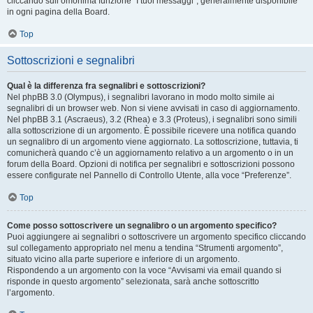
cliccando sull’omonima funzione “I tuoi messaggi”, generalmente disponibile
in ogni pagina della Board.
Top
Sottoscrizioni e segnalibri
Qual è la differenza fra segnalibri e sottoscrizioni?
Nel phpBB 3.0 (Olympus), i segnalibri lavorano in modo molto simile ai
segnalibri di un browser web. Non si viene avvisati in caso di aggiornamento.
Nel phpBB 3.1 (Ascraeus), 3.2 (Rhea) e 3.3 (Proteus), i segnalibri sono simili
alla sottoscrizione di un argomento. È possibile ricevere una notifica quando
un segnalibro di un argomento viene aggiornato. La sottoscrizione, tuttavia, ti
comunicherà quando c’è un aggiornamento relativo a un argomento o in un
forum della Board. Opzioni di notifica per segnalibri e sottoscrizioni possono
essere configurate nel Pannello di Controllo Utente, alla voce “Preferenze”.
Top
Come posso sottoscrivere un segnalibro o un argomento specifico?
Puoi aggiungere ai segnalibri o sottoscrivere un argomento specifico cliccando
sul collegamento appropriato nel menu a tendina “Strumenti argomento”,
situato vicino alla parte superiore e inferiore di un argomento.
Rispondendo a un argomento con la voce “Avvisami via email quando si
risponde in questo argomento” selezionata, sarà anche sottoscritto
l’argomento.