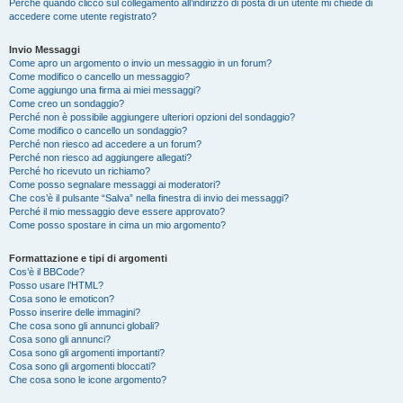
Perché quando clicco sul collegamento all’indirizzo di posta di un utente mi chiede di
accedere come utente registrato?
Invio Messaggi
Come apro un argomento o invio un messaggio in un forum?
Come modifico o cancello un messaggio?
Come aggiungo una firma ai miei messaggi?
Come creo un sondaggio?
Perché non è possibile aggiungere ulteriori opzioni del sondaggio?
Come modifico o cancello un sondaggio?
Perché non riesco ad accedere a un forum?
Perché non riesco ad aggiungere allegati?
Perché ho ricevuto un richiamo?
Come posso segnalare messaggi ai moderatori?
Che cos’è il pulsante “Salva” nella finestra di invio dei messaggi?
Perché il mio messaggio deve essere approvato?
Come posso spostare in cima un mio argomento?
Formattazione e tipi di argomenti
Cos’è il BBCode?
Posso usare l’HTML?
Cosa sono le emoticon?
Posso inserire delle immagini?
Che cosa sono gli annunci globali?
Cosa sono gli annunci?
Cosa sono gli argomenti importanti?
Cosa sono gli argomenti bloccati?
Che cosa sono le icone argomento?