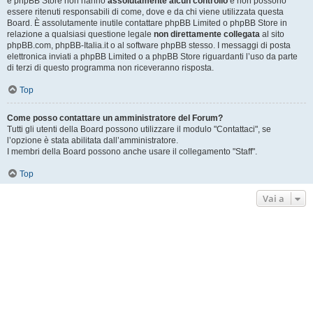
e phpBB Store non hanno
assolutamente alcun controllo
e non possono
essere ritenuti responsabili di come, dove e da chi viene utilizzata questa
Board. È assolutamente inutile contattare phpBB Limited o phpBB Store in
relazione a qualsiasi questione legale
non direttamente collegata
al sito
phpBB.com, phpBB-Italia.it o al software phpBB stesso. I messaggi di posta
elettronica inviati a phpBB Limited o a phpBB Store riguardanti l’uso da parte
di terzi di questo programma non riceveranno risposta.
Top
Come posso contattare un amministratore del Forum?
Tutti gli utenti della Board possono utilizzare il modulo "Contattaci", se
l’opzione è stata abilitata dall’amministratore.
I membri della Board possono anche usare il collegamento "Staff".
Top
Vai a