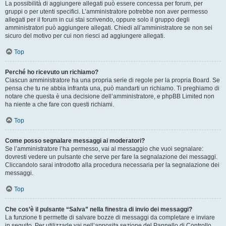
La possibilità di aggiungere allegati può essere concessa per forum, per
gruppi o per utenti specifici. L’amministratore potrebbe non aver permesso
allegati per il forum in cui stai scrivendo, oppure solo il gruppo degli
amministratori può aggiungere allegati. Chiedi all’amministratore se non sei
sicuro del motivo per cui non riesci ad aggiungere allegati.
Top
Perché ho ricevuto un richiamo?
Ciascun amministratore ha una propria serie di regole per la propria Board. Se
pensa che tu ne abbia infranta una, può mandarti un richiamo. Ti preghiamo di
notare che questa è una decisione dell’amministratore, e phpBB Limited non
ha niente a che fare con questi richiami.
Top
Come posso segnalare messaggi ai moderatori?
Se l’amministratore l’ha permesso, vai al messaggio che vuoi segnalare:
dovresti vedere un pulsante che serve per fare la segnalazione dei messaggi.
Cliccandolo sarai introdotto alla procedura necessaria per la segnalazione dei
messaggi.
Top
Che cos’è il pulsante “Salva” nella finestra di invio dei messaggi?
La funzione ti permette di salvare bozze di messaggi da completare e inviare
in seguito. Per utilizzarle vai nell’apposita sezione del Pannello di Controllo