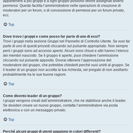
appartenere a più gruppi e a ogni gruppo possono venire assegnati diversi
permessi. Questo facilita l’amministratore nelle operazioni di creazione di
moderatori per un forum, o di concessione di permessi per un forum privato,
ecc.
Top
Dove trovo i gruppi e come posso far parte di uno di essi?
Trovi i gruppi nella sezione
Gruppi
nel Pannello di Controllo Utente. Se vuoi far
parte di uno di questi procedi cliccando sul pulsante appropriato. Non sempre
però i gruppi sono ad
accesso aperto
. Alcuni sono chiusi e altri hanno l’elenco
dei membri nascosto. Se il gruppo è aperto, puoi chiedere l’ammissione
cliccando sul pulsante apposito. Dovrai ottenere l’approvazione del
moderatore del gruppo, che potrebbe chiederti perché vuoi unirti al gruppo. Se
il leader di un gruppo non accetta la tua richiesta, sei pregato di non assillarlo:
probabilmente ha le sue buone ragioni.
Top
Come divento leader di un gruppo?
I gruppi vengono creati dall’amministratore, che ne stabilisce anche il leader.
Se desideri creare un nuovo gruppo, contatta l’amministratore via posta
elettronica o con un messaggio privato.
Top
Perché alcuni gruppi di utenti appaiono in colori differenti?