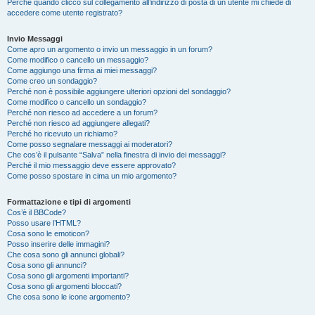
Perché quando clicco sul collegamento all’indirizzo di posta di un utente mi chiede di
accedere come utente registrato?
Invio Messaggi
Come apro un argomento o invio un messaggio in un forum?
Come modifico o cancello un messaggio?
Come aggiungo una firma ai miei messaggi?
Come creo un sondaggio?
Perché non è possibile aggiungere ulteriori opzioni del sondaggio?
Come modifico o cancello un sondaggio?
Perché non riesco ad accedere a un forum?
Perché non riesco ad aggiungere allegati?
Perché ho ricevuto un richiamo?
Come posso segnalare messaggi ai moderatori?
Che cos’è il pulsante “Salva” nella finestra di invio dei messaggi?
Perché il mio messaggio deve essere approvato?
Come posso spostare in cima un mio argomento?
Formattazione e tipi di argomenti
Cos’è il BBCode?
Posso usare l’HTML?
Cosa sono le emoticon?
Posso inserire delle immagini?
Che cosa sono gli annunci globali?
Cosa sono gli annunci?
Cosa sono gli argomenti importanti?
Cosa sono gli argomenti bloccati?
Che cosa sono le icone argomento?