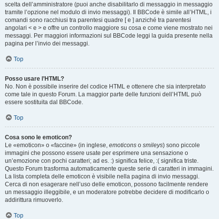
scelta dell’amministratore (puoi anche disabilitarlo di messaggio in messaggio
tramite l’opzione nel modulo di invio messaggi). Il BBCode è simile all’HTML, i
comandi sono racchiusi tra parentesi quadre [ e ] anziché tra parentesi
angolari < e > e offre un controllo maggiore su cosa e come viene mostrato nei
messaggi. Per maggiori informazioni sul BBCode leggi la guida presente nella
pagina per l’invio dei messaggi.
Top
Posso usare l’HTML?
No. Non è possibile inserire del codice HTML e ottenere che sia interpretato
come tale in questo Forum. La maggior parte delle funzioni dell’HTML può
essere sostituita dal BBCode.
Top
Cosa sono le emoticon?
Le «emoticon» o «faccine» (in inglese,
emoticons
o
smileys
) sono piccole
immagini che possono essere usate per esprimere una sensazione o
un’emozione con pochi caratteri; ad es. :) significa felice, :( significa triste.
Questo Forum trasforma automaticamente queste serie di caratteri in immagini.
La lista completa delle emoticon è visibile nella pagina di invio messaggi.
Cerca di non esagerare nell’uso delle emoticon, possono facilmente rendere
un messaggio illeggibile, e un moderatore potrebbe decidere di modificarlo o
addirittura rimuoverlo.
Top