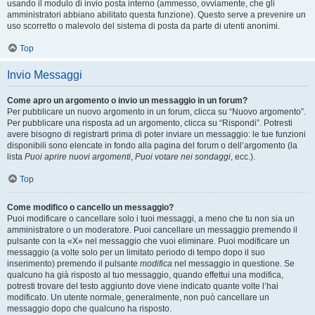
usando il modulo di invio posta interno (ammesso, ovviamente, che gli
amministratori abbiano abilitato questa funzione). Questo serve a prevenire un
uso scorretto o malevolo del sistema di posta da parte di utenti anonimi.
Top
Invio Messaggi
Come apro un argomento o invio un messaggio in un forum?
Per pubblicare un nuovo argomento in un forum, clicca su “Nuovo argomento”.
Per pubblicare una risposta ad un argomento, clicca su “Rispondi”. Potresti
avere bisogno di registrarti prima di poter inviare un messaggio: le tue funzioni
disponibili sono elencate in fondo alla pagina del forum o dell’argomento (la
lista
Puoi aprire nuovi argomenti
,
Puoi votare nei sondaggi
, ecc.).
Top
Come modifico o cancello un messaggio?
Puoi modificare o cancellare solo i tuoi messaggi, a meno che tu non sia un
amministratore o un moderatore. Puoi cancellare un messaggio premendo il
pulsante con la «X» nel messaggio che vuoi eliminare. Puoi modificare un
messaggio (a volte solo per un limitato periodo di tempo dopo il suo
inserimento) premendo il pulsante
modifica
nel messaggio in questione. Se
qualcuno ha già risposto al tuo messaggio, quando effettui una modifica,
potresti trovare del testo aggiunto dove viene indicato quante volte l’hai
modificato. Un utente normale, generalmente, non può cancellare un
messaggio dopo che qualcuno ha risposto.