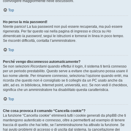
coinvolgere maggiormente nelle discussioni.
Top
Ho perso la mia password!
Niente panico! La tua password non può essere recuperata, ma può essere
rigenerata. Per far questo vai nella pagina di ingresso e clicca su
Ho
dimenticato la password
, segui le istruzioni e tornerai in linea in poco tempo.
Se riscontri difficoltà, contatta l’amministratore.
Top
Perché vengo disconnesso automaticamente?
Se non selezioni
Ricordami
quando effettui il login, il sistema ti terrà connesso
per un periodo prestabilito. Questo serve a evitare che qualcuno possa usare il
tuo nome utente. Per rimanere connesso, seleziona l’opzione quando entri, ma
ricorda che questo non è consigliato se ti colleghi da un PC usato anche da
altri, ad es. in biblioteca, Internet point, università, ecc. Se non vedi il checkbox,
significa che un amministratore ha disabilitato questa caratteristica.
Top
Che cosa provoca il comando “Cancella cookie”?
La funzione “Cancella cookie” eliminerà tutti i cookie generati da phpBB che ti
mantengono autenticato e connesso, oltre a permetterti ad esempio di tenere
traccia di quello che hai letto, se l’amministrazione ha attivato la funzione. Se
hai avuto problemi di accesso o di uscita dal sistema, la cancellazione dei