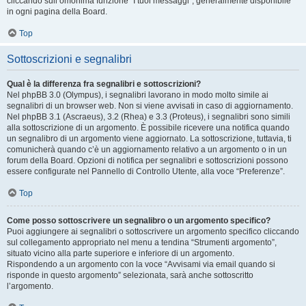
cliccando sull’omonima funzione “I tuoi messaggi”, generalmente disponibile
in ogni pagina della Board.
Top
Sottoscrizioni e segnalibri
Qual è la differenza fra segnalibri e sottoscrizioni?
Nel phpBB 3.0 (Olympus), i segnalibri lavorano in modo molto simile ai
segnalibri di un browser web. Non si viene avvisati in caso di aggiornamento.
Nel phpBB 3.1 (Ascraeus), 3.2 (Rhea) e 3.3 (Proteus), i segnalibri sono simili
alla sottoscrizione di un argomento. È possibile ricevere una notifica quando
un segnalibro di un argomento viene aggiornato. La sottoscrizione, tuttavia, ti
comunicherà quando c’è un aggiornamento relativo a un argomento o in un
forum della Board. Opzioni di notifica per segnalibri e sottoscrizioni possono
essere configurate nel Pannello di Controllo Utente, alla voce “Preferenze”.
Top
Come posso sottoscrivere un segnalibro o un argomento specifico?
Puoi aggiungere ai segnalibri o sottoscrivere un argomento specifico cliccando
sul collegamento appropriato nel menu a tendina “Strumenti argomento”,
situato vicino alla parte superiore e inferiore di un argomento.
Rispondendo a un argomento con la voce “Avvisami via email quando si
risponde in questo argomento” selezionata, sarà anche sottoscritto
l’argomento.