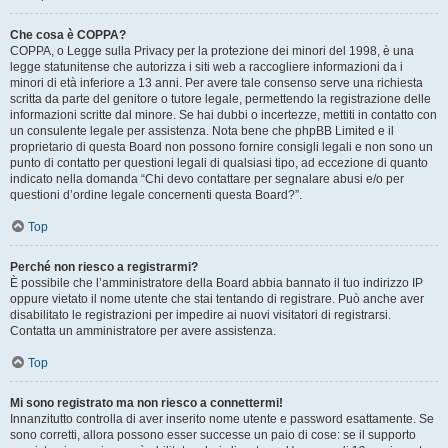
Che cosa è COPPA?
COPPA, o Legge sulla Privacy per la protezione dei minori del 1998, è una
legge statunitense che autorizza i siti web a raccogliere informazioni da i
minori di età inferiore a 13 anni. Per avere tale consenso serve una richiesta
scritta da parte del genitore o tutore legale, permettendo la registrazione delle
informazioni scritte dal minore. Se hai dubbi o incertezze, mettiti in contatto con
un consulente legale per assistenza. Nota bene che phpBB Limited e il
proprietario di questa Board non possono fornire consigli legali e non sono un
punto di contatto per questioni legali di qualsiasi tipo, ad eccezione di quanto
indicato nella domanda “Chi devo contattare per segnalare abusi e/o per
questioni d’ordine legale concernenti questa Board?”.
Top
Perché non riesco a registrarmi?
È possibile che l’amministratore della Board abbia bannato il tuo indirizzo IP
oppure vietato il nome utente che stai tentando di registrare. Può anche aver
disabilitato le registrazioni per impedire ai nuovi visitatori di registrarsi.
Contatta un amministratore per avere assistenza.
Top
Mi sono registrato ma non riesco a connettermi!
Innanzitutto controlla di aver inserito nome utente e password esattamente. Se
sono corretti, allora possono esser successe un paio di cose: se il supporto