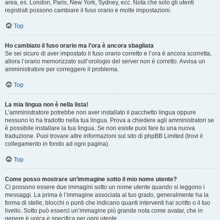
area, es. London, Paris, New York, Sydney, ecc. Nota che solo gli utenti
registrati possono cambiare il fuso orario e molte impostazioni.
Top
Ho cambiato il fuso orario ma l’ora è ancora sbagliata
Se sei sicuro di aver impostato il fuso orario corretto e l’ora è ancora scorretta,
allora l’orario memorizzato sull’orologio del server non è corretto. Avvisa un
amministratore per correggere il problema.
Top
La mia lingua non è nella lista!
L’amministratore potrebbe non aver installato il pacchetto lingua oppure
nessuno lo ha tradotto nella tua lingua. Prova a chiedere agli amministratori se
è possibile installare la tua lingua. Se non esiste puoi fare tu una nuova
traduzione. Puoi trovare altre informazioni sul sito di phpBB Limited (trovi il
collegamento in fondo ad ogni pagina).
Top
Come posso mostrare un’immagine sotto il mio nome utente?
Ci possono essere due immagini sotto un nome utente quando si leggono i
messaggi. La prima è l’immagine associata al tuo grado, generalmente ha la
forma di stelle, blocchi o punti che indicano quanti interventi hai scritto o il tuo
livello. Sotto può esserci un’immagine più grande nota come avatar, che in
genere è unica e specifica per ogni utente.