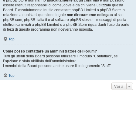
e phpBB Store non hanno
assolutamente alcun controllo
e non possono
essere ritenuti responsabili di come, dove e da chi viene utilizzata questa
Board. È assolutamente inutile contattare phpBB Limited o phpBB Store in
relazione a qualsiasi questione legale
non direttamente collegata
al sito
phpBB.com, phpBB-Italia.it o al software phpBB stesso. I messaggi di posta
elettronica inviati a phpBB Limited o a phpBB Store riguardanti l’uso da parte
di terzi di questo programma non riceveranno risposta.
Top
Come posso contattare un amministratore del Forum?
Tutti gli utenti della Board possono utilizzare il modulo "Contattaci", se
l’opzione è stata abilitata dall’amministratore.
I membri della Board possono anche usare il collegamento "Staff".
Top
Vai a