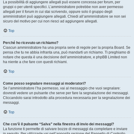
La possibilità di aggiungere allegati può essere concessa per forum, per
gruppi o per utenti specifici. L’amministratore potrebbe non aver permesso
allegati per il forum in cui stai scrivendo, oppure solo il gruppo degli
amministratori può aggiungere allegati. Chiedi all’amministratore se non sei
sicuro del motivo per cui non riesci ad aggiungere allegati.
Top
Perché ho ricevuto un richiamo?
Ciascun amministratore ha una propria serie di regole per la propria Board. Se
pensa che tu ne abbia infranta una, può mandarti un richiamo. Ti preghiamo di
notare che questa è una decisione dell’amministratore, e phpBB Limited non
ha niente a che fare con questi richiami.
Top
Come posso segnalare messaggi ai moderatori?
Se l’amministratore l’ha permesso, vai al messaggio che vuoi segnalare:
dovresti vedere un pulsante che serve per fare la segnalazione dei messaggi.
Cliccandolo sarai introdotto alla procedura necessaria per la segnalazione dei
messaggi.
Top
Che cos’è il pulsante “Salva” nella finestra di invio dei messaggi?
La funzione ti permette di salvare bozze di messaggi da completare e inviare
in seguito. Per utilizzarle vai nell’apposita sezione del Pannello di Controllo