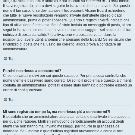
«registrazione minore» è abilitato e hai cliccato su
Ho meno di 13 anni
mentre
ti stavi registrando, allora devi seguire le istruzioni che hai ricevuto. Se questo
non è il tuo caso, forse devi attivare il tuo account. Alcune Board richiedono
che tutte le nuove registrazioni vengano attivate dall’utente stesso o dagli
amministratori, prima di poter accedere. Quando ti registri ti verrà indicato che
tipo di attivazione è richiesta. Se ti è stato inviato un messaggio di posta, allora
segui le istruzioni; se non hai ricevuto nessun messaggio... sei sicuro che il tuo
indirizzo di posta sia valido? (L’attivazione via posta serve a ridurre la
possibilità di avere utenti anonimi che abusano della Board.) Se sei sicuro che
l’indirizzo di posta che hai usato sia corretto, allora prova a contattare un
amministratore.
Top
Perché non riesco a connettermi?
Ci sono svariati motivi per cui questo succede. Per prima cosa controlla che
nome utente e password siano corretti. Di solito il problema è questo, altrimenti
contatta un amministratore: potresti essere stato bannato o potrebbe esserci un
errore di configurazione.
Top
Mi sono registrato tempo fa, ma non riesco più a connettermi?!
È possibile che un amministratore abbia cancellato o disattivato il tuo account
per qualche ragione. Molti siti rimuovono periodicamente gli account degli
utenti che non hanno mai inviato messaggi, per ridurre la grandezza del
database. Se il motivo è quest’ultimo registrati nuovamente e cerca di farti