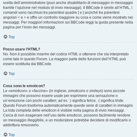
scelta dell’amministratore (puoi anche disabilitarlo di messaggio in messaggio
tramite l’opzione nel modulo di invio messaggi). Il BBCode è simile all’HTML, i
comandi sono racchiusi tra parentesi quadre [ e ] anziché tra parentesi
angolari < e > e offre un controllo maggiore su cosa e come viene mostrato nei
messaggi. Per maggiori informazioni sul BBCode leggi la guida presente nella
pagina per l’invio dei messaggi.
Top
Posso usare l’HTML?
No. Non è possibile inserire del codice HTML e ottenere che sia interpretato
come tale in questo Forum. La maggior parte delle funzioni dell’HTML può
essere sostituita dal BBCode.
Top
Cosa sono le emoticon?
Le «emoticon» o «faccine» (in inglese,
emoticons
o
smileys
) sono piccole
immagini che possono essere usate per esprimere una sensazione o
un’emozione con pochi caratteri; ad es. :) significa felice, :( significa triste.
Questo Forum trasforma automaticamente queste serie di caratteri in immagini.
La lista completa delle emoticon è visibile nella pagina di invio messaggi.
Cerca di non esagerare nell’uso delle emoticon, possono facilmente rendere
un messaggio illeggibile, e un moderatore potrebbe decidere di modificarlo o
addirittura rimuoverlo.
Top