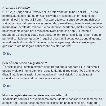
Che cosa è COPPA?
COPPA, o Legge sulla Privacy per la protezione dei minori del 1998, è una
legge statunitense che autorizza i siti web a raccogliere informazioni da i
minori di età inferiore a 13 anni. Per avere tale consenso serve una richiesta
scritta da parte del genitore o tutore legale, permettendo la registrazione delle
informazioni scritte dal minore. Se hai dubbi o incertezze, mettiti in contatto con
un consulente legale per assistenza. Nota bene che phpBB Limited e il
proprietario di questa Board non possono fornire consigli legali e non sono un
punto di contatto per questioni legali di qualsiasi tipo, ad eccezione di quanto
indicato nella domanda “Chi devo contattare per segnalare abusi e/o per
questioni d’ordine legale concernenti questa Board?”.
Top
Perché non riesco a registrarmi?
È possibile che l’amministratore della Board abbia bannato il tuo indirizzo IP
oppure vietato il nome utente che stai tentando di registrare. Può anche aver
disabilitato le registrazioni per impedire ai nuovi visitatori di registrarsi.
Contatta un amministratore per avere assistenza.
Top
Mi sono registrato ma non riesco a connettermi!
Innanzitutto controlla di aver inserito nome utente e password esattamente. Se
sono corretti, allora possono esser successe un paio di cose: se il supporto