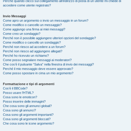
Perché quando clicco sul collegamento all’indirizzo di posta di un utente mi chiede di
accedere come utente registrato?
Invio Messaggi
Come apro un argomento o invio un messaggio in un forum?
Come modifico o cancello un messaggio?
Come aggiungo una firma ai miei messaggi?
Come creo un sondaggio?
Perché non è possibile aggiungere ulteriori opzioni del sondaggio?
Come modifico o cancello un sondaggio?
Perché non riesco ad accedere a un forum?
Perché non riesco ad aggiungere allegati?
Perché ho ricevuto un richiamo?
Come posso segnalare messaggi ai moderatori?
Che cos’è il pulsante “Salva” nella finestra di invio dei messaggi?
Perché il mio messaggio deve essere approvato?
Come posso spostare in cima un mio argomento?
Formattazione e tipi di argomenti
Cos’è il BBCode?
Posso usare l’HTML?
Cosa sono le emoticon?
Posso inserire delle immagini?
Che cosa sono gli annunci globali?
Cosa sono gli annunci?
Cosa sono gli argomenti importanti?
Cosa sono gli argomenti bloccati?
Che cosa sono le icone argomento?