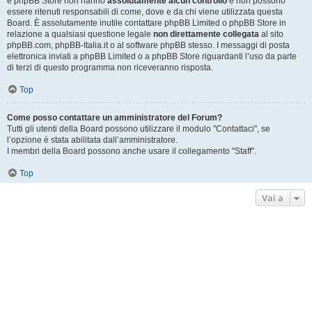
e phpBB Store non hanno
assolutamente alcun controllo
e non possono
essere ritenuti responsabili di come, dove e da chi viene utilizzata questa
Board. È assolutamente inutile contattare phpBB Limited o phpBB Store in
relazione a qualsiasi questione legale
non direttamente collegata
al sito
phpBB.com, phpBB-Italia.it o al software phpBB stesso. I messaggi di posta
elettronica inviati a phpBB Limited o a phpBB Store riguardanti l’uso da parte
di terzi di questo programma non riceveranno risposta.
Top
Come posso contattare un amministratore del Forum?
Tutti gli utenti della Board possono utilizzare il modulo "Contattaci", se
l’opzione è stata abilitata dall’amministratore.
I membri della Board possono anche usare il collegamento "Staff".
Top
Vai a