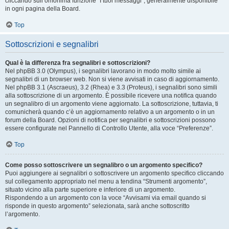
cliccando sull’omonima funzione “I tuoi messaggi”, generalmente disponibile
in ogni pagina della Board.
Top
Sottoscrizioni e segnalibri
Qual è la differenza fra segnalibri e sottoscrizioni?
Nel phpBB 3.0 (Olympus), i segnalibri lavorano in modo molto simile ai
segnalibri di un browser web. Non si viene avvisati in caso di aggiornamento.
Nel phpBB 3.1 (Ascraeus), 3.2 (Rhea) e 3.3 (Proteus), i segnalibri sono simili
alla sottoscrizione di un argomento. È possibile ricevere una notifica quando
un segnalibro di un argomento viene aggiornato. La sottoscrizione, tuttavia, ti
comunicherà quando c’è un aggiornamento relativo a un argomento o in un
forum della Board. Opzioni di notifica per segnalibri e sottoscrizioni possono
essere configurate nel Pannello di Controllo Utente, alla voce “Preferenze”.
Top
Come posso sottoscrivere un segnalibro o un argomento specifico?
Puoi aggiungere ai segnalibri o sottoscrivere un argomento specifico cliccando
sul collegamento appropriato nel menu a tendina “Strumenti argomento”,
situato vicino alla parte superiore e inferiore di un argomento.
Rispondendo a un argomento con la voce “Avvisami via email quando si
risponde in questo argomento” selezionata, sarà anche sottoscritto
l’argomento.