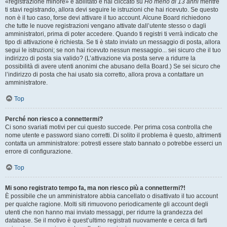
«registrazione minore» è abilitato e hai cliccato su
Ho meno di 13 anni
mentre
ti stavi registrando, allora devi seguire le istruzioni che hai ricevuto. Se questo
non è il tuo caso, forse devi attivare il tuo account. Alcune Board richiedono
che tutte le nuove registrazioni vengano attivate dall’utente stesso o dagli
amministratori, prima di poter accedere. Quando ti registri ti verrà indicato che
tipo di attivazione è richiesta. Se ti è stato inviato un messaggio di posta, allora
segui le istruzioni; se non hai ricevuto nessun messaggio... sei sicuro che il tuo
indirizzo di posta sia valido? (L’attivazione via posta serve a ridurre la
possibilità di avere utenti anonimi che abusano della Board.) Se sei sicuro che
l’indirizzo di posta che hai usato sia corretto, allora prova a contattare un
amministratore.
Top
Perché non riesco a connettermi?
Ci sono svariati motivi per cui questo succede. Per prima cosa controlla che
nome utente e password siano corretti. Di solito il problema è questo, altrimenti
contatta un amministratore: potresti essere stato bannato o potrebbe esserci un
errore di configurazione.
Top
Mi sono registrato tempo fa, ma non riesco più a connettermi?!
È possibile che un amministratore abbia cancellato o disattivato il tuo account
per qualche ragione. Molti siti rimuovono periodicamente gli account degli
utenti che non hanno mai inviato messaggi, per ridurre la grandezza del
database. Se il motivo è quest’ultimo registrati nuovamente e cerca di farti