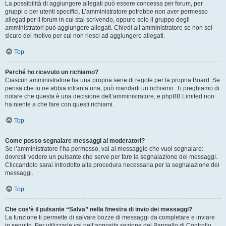
La possibilità di aggiungere allegati può essere concessa per forum, per
gruppi o per utenti specifici. L’amministratore potrebbe non aver permesso
allegati per il forum in cui stai scrivendo, oppure solo il gruppo degli
amministratori può aggiungere allegati. Chiedi all’amministratore se non sei
sicuro del motivo per cui non riesci ad aggiungere allegati.
Top
Perché ho ricevuto un richiamo?
Ciascun amministratore ha una propria serie di regole per la propria Board. Se
pensa che tu ne abbia infranta una, può mandarti un richiamo. Ti preghiamo di
notare che questa è una decisione dell’amministratore, e phpBB Limited non
ha niente a che fare con questi richiami.
Top
Come posso segnalare messaggi ai moderatori?
Se l’amministratore l’ha permesso, vai al messaggio che vuoi segnalare:
dovresti vedere un pulsante che serve per fare la segnalazione dei messaggi.
Cliccandolo sarai introdotto alla procedura necessaria per la segnalazione dei
messaggi.
Top
Che cos’è il pulsante “Salva” nella finestra di invio dei messaggi?
La funzione ti permette di salvare bozze di messaggi da completare e inviare
in seguito. Per utilizzarle vai nell’apposita sezione del Pannello di Controllo