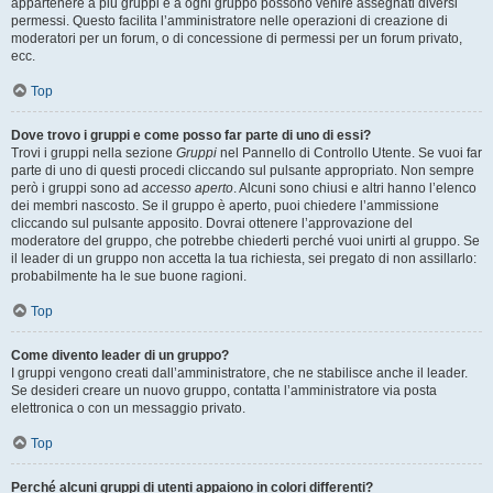
appartenere a più gruppi e a ogni gruppo possono venire assegnati diversi
permessi. Questo facilita l’amministratore nelle operazioni di creazione di
moderatori per un forum, o di concessione di permessi per un forum privato,
ecc.
Top
Dove trovo i gruppi e come posso far parte di uno di essi?
Trovi i gruppi nella sezione
Gruppi
nel Pannello di Controllo Utente. Se vuoi far
parte di uno di questi procedi cliccando sul pulsante appropriato. Non sempre
però i gruppi sono ad
accesso aperto
. Alcuni sono chiusi e altri hanno l’elenco
dei membri nascosto. Se il gruppo è aperto, puoi chiedere l’ammissione
cliccando sul pulsante apposito. Dovrai ottenere l’approvazione del
moderatore del gruppo, che potrebbe chiederti perché vuoi unirti al gruppo. Se
il leader di un gruppo non accetta la tua richiesta, sei pregato di non assillarlo:
probabilmente ha le sue buone ragioni.
Top
Come divento leader di un gruppo?
I gruppi vengono creati dall’amministratore, che ne stabilisce anche il leader.
Se desideri creare un nuovo gruppo, contatta l’amministratore via posta
elettronica o con un messaggio privato.
Top
Perché alcuni gruppi di utenti appaiono in colori differenti?