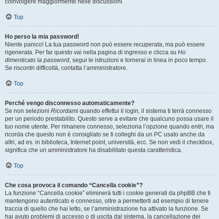
coinvolgere maggiormente nelle discussioni.
Top
Ho perso la mia password!
Niente panico! La tua password non può essere recuperata, ma può essere
rigenerata. Per far questo vai nella pagina di ingresso e clicca su
Ho
dimenticato la password
, segui le istruzioni e tornerai in linea in poco tempo.
Se riscontri difficoltà, contatta l’amministratore.
Top
Perché vengo disconnesso automaticamente?
Se non selezioni
Ricordami
quando effettui il login, il sistema ti terrà connesso
per un periodo prestabilito. Questo serve a evitare che qualcuno possa usare il
tuo nome utente. Per rimanere connesso, seleziona l’opzione quando entri, ma
ricorda che questo non è consigliato se ti colleghi da un PC usato anche da
altri, ad es. in biblioteca, Internet point, università, ecc. Se non vedi il checkbox,
significa che un amministratore ha disabilitato questa caratteristica.
Top
Che cosa provoca il comando “Cancella cookie”?
La funzione “Cancella cookie” eliminerà tutti i cookie generati da phpBB che ti
mantengono autenticato e connesso, oltre a permetterti ad esempio di tenere
traccia di quello che hai letto, se l’amministrazione ha attivato la funzione. Se
hai avuto problemi di accesso o di uscita dal sistema, la cancellazione dei