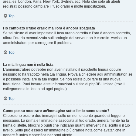
area, es. London, Paris, New York, Sydney, ecc. Nota che solo gli utenti
registrati possono cambiare il fuso orario e molte impostazioni.
Top
Ho cambiato il fuso orario ma l’ora è ancora sbagliata
Se sei sicuro di aver impostato il fuso orario corretto e l’ora è ancora scorretta,
allora l’orario memorizzato sull’orologio del server non è corretto. Avvisa un
amministratore per correggere il problema.
Top
La mia lingua non è nella lista!
L’amministratore potrebbe non aver installato il pacchetto lingua oppure
nessuno lo ha tradotto nella tua lingua. Prova a chiedere agli amministratori se
è possibile installare la tua lingua. Se non esiste puoi fare tu una nuova
traduzione. Puoi trovare altre informazioni sul sito di phpBB Limited (trovi il
collegamento in fondo ad ogni pagina).
Top
Come posso mostrare un’immagine sotto il mio nome utente?
Ci possono essere due immagini sotto un nome utente quando si leggono i
messaggi. La prima è l’immagine associata al tuo grado, generalmente ha la
forma di stelle, blocchi o punti che indicano quanti interventi hai scritto o il tuo
livello. Sotto può esserci un’immagine più grande nota come avatar, che in
genere è unica e specifica per ogni utente.