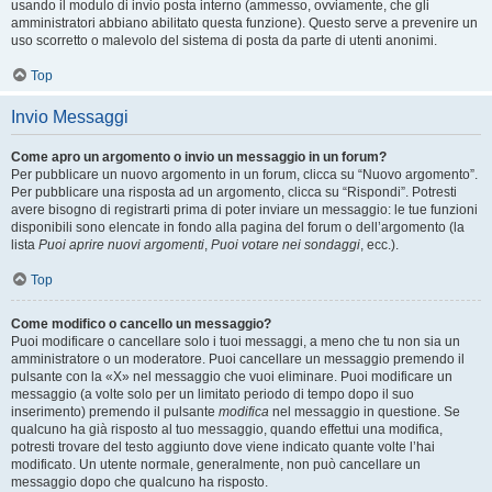
usando il modulo di invio posta interno (ammesso, ovviamente, che gli
amministratori abbiano abilitato questa funzione). Questo serve a prevenire un
uso scorretto o malevolo del sistema di posta da parte di utenti anonimi.
Top
Invio Messaggi
Come apro un argomento o invio un messaggio in un forum?
Per pubblicare un nuovo argomento in un forum, clicca su “Nuovo argomento”.
Per pubblicare una risposta ad un argomento, clicca su “Rispondi”. Potresti
avere bisogno di registrarti prima di poter inviare un messaggio: le tue funzioni
disponibili sono elencate in fondo alla pagina del forum o dell’argomento (la
lista
Puoi aprire nuovi argomenti
,
Puoi votare nei sondaggi
, ecc.).
Top
Come modifico o cancello un messaggio?
Puoi modificare o cancellare solo i tuoi messaggi, a meno che tu non sia un
amministratore o un moderatore. Puoi cancellare un messaggio premendo il
pulsante con la «X» nel messaggio che vuoi eliminare. Puoi modificare un
messaggio (a volte solo per un limitato periodo di tempo dopo il suo
inserimento) premendo il pulsante
modifica
nel messaggio in questione. Se
qualcuno ha già risposto al tuo messaggio, quando effettui una modifica,
potresti trovare del testo aggiunto dove viene indicato quante volte l’hai
modificato. Un utente normale, generalmente, non può cancellare un
messaggio dopo che qualcuno ha risposto.