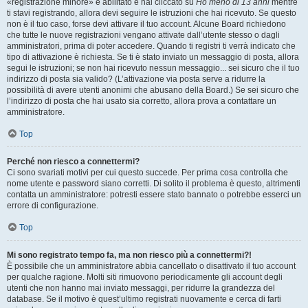
«registrazione minore» è abilitato e hai cliccato su
Ho meno di 13 anni
mentre
ti stavi registrando, allora devi seguire le istruzioni che hai ricevuto. Se questo
non è il tuo caso, forse devi attivare il tuo account. Alcune Board richiedono
che tutte le nuove registrazioni vengano attivate dall’utente stesso o dagli
amministratori, prima di poter accedere. Quando ti registri ti verrà indicato che
tipo di attivazione è richiesta. Se ti è stato inviato un messaggio di posta, allora
segui le istruzioni; se non hai ricevuto nessun messaggio... sei sicuro che il tuo
indirizzo di posta sia valido? (L’attivazione via posta serve a ridurre la
possibilità di avere utenti anonimi che abusano della Board.) Se sei sicuro che
l’indirizzo di posta che hai usato sia corretto, allora prova a contattare un
amministratore.
Top
Perché non riesco a connettermi?
Ci sono svariati motivi per cui questo succede. Per prima cosa controlla che
nome utente e password siano corretti. Di solito il problema è questo, altrimenti
contatta un amministratore: potresti essere stato bannato o potrebbe esserci un
errore di configurazione.
Top
Mi sono registrato tempo fa, ma non riesco più a connettermi?!
È possibile che un amministratore abbia cancellato o disattivato il tuo account
per qualche ragione. Molti siti rimuovono periodicamente gli account degli
utenti che non hanno mai inviato messaggi, per ridurre la grandezza del
database. Se il motivo è quest’ultimo registrati nuovamente e cerca di farti