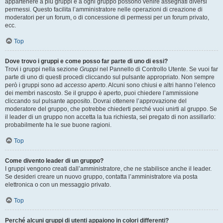
appartenere a più gruppi e a ogni gruppo possono venire assegnati diversi
permessi. Questo facilita l’amministratore nelle operazioni di creazione di
moderatori per un forum, o di concessione di permessi per un forum privato,
ecc.
Top
Dove trovo i gruppi e come posso far parte di uno di essi?
Trovi i gruppi nella sezione
Gruppi
nel Pannello di Controllo Utente. Se vuoi far
parte di uno di questi procedi cliccando sul pulsante appropriato. Non sempre
però i gruppi sono ad
accesso aperto
. Alcuni sono chiusi e altri hanno l’elenco
dei membri nascosto. Se il gruppo è aperto, puoi chiedere l’ammissione
cliccando sul pulsante apposito. Dovrai ottenere l’approvazione del
moderatore del gruppo, che potrebbe chiederti perché vuoi unirti al gruppo. Se
il leader di un gruppo non accetta la tua richiesta, sei pregato di non assillarlo:
probabilmente ha le sue buone ragioni.
Top
Come divento leader di un gruppo?
I gruppi vengono creati dall’amministratore, che ne stabilisce anche il leader.
Se desideri creare un nuovo gruppo, contatta l’amministratore via posta
elettronica o con un messaggio privato.
Top
Perché alcuni gruppi di utenti appaiono in colori differenti?