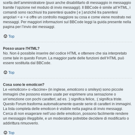
scelta dell’amministratore (puoi anche disabilitarlo di messaggio in messaggio
tramite l’opzione nel modulo di invio messaggi). Il BBCode è simile all’HTML, i
comandi sono racchiusi tra parentesi quadre [ e ] anziché tra parentesi
angolari < e > e offre un controllo maggiore su cosa e come viene mostrato nei
messaggi. Per maggiori informazioni sul BBCode leggi la guida presente nella
pagina per l’invio dei messaggi.
Top
Posso usare l’HTML?
No. Non è possibile inserire del codice HTML e ottenere che sia interpretato
come tale in questo Forum. La maggior parte delle funzioni dell’HTML può
essere sostituita dal BBCode.
Top
Cosa sono le emoticon?
Le «emoticon» o «faccine» (in inglese,
emoticons
o
smileys
) sono piccole
immagini che possono essere usate per esprimere una sensazione o
un’emozione con pochi caratteri; ad es. :) significa felice, :( significa triste.
Questo Forum trasforma automaticamente queste serie di caratteri in immagini.
La lista completa delle emoticon è visibile nella pagina di invio messaggi.
Cerca di non esagerare nell’uso delle emoticon, possono facilmente rendere
un messaggio illeggibile, e un moderatore potrebbe decidere di modificarlo o
addirittura rimuoverlo.
Top