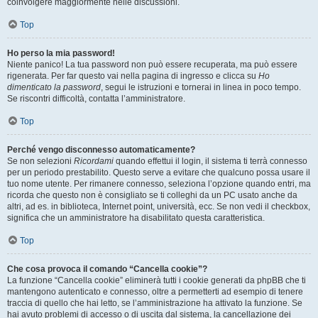
coinvolgere maggiormente nelle discussioni.
Top
Ho perso la mia password!
Niente panico! La tua password non può essere recuperata, ma può essere
rigenerata. Per far questo vai nella pagina di ingresso e clicca su
Ho
dimenticato la password
, segui le istruzioni e tornerai in linea in poco tempo.
Se riscontri difficoltà, contatta l’amministratore.
Top
Perché vengo disconnesso automaticamente?
Se non selezioni
Ricordami
quando effettui il login, il sistema ti terrà connesso
per un periodo prestabilito. Questo serve a evitare che qualcuno possa usare il
tuo nome utente. Per rimanere connesso, seleziona l’opzione quando entri, ma
ricorda che questo non è consigliato se ti colleghi da un PC usato anche da
altri, ad es. in biblioteca, Internet point, università, ecc. Se non vedi il checkbox,
significa che un amministratore ha disabilitato questa caratteristica.
Top
Che cosa provoca il comando “Cancella cookie”?
La funzione “Cancella cookie” eliminerà tutti i cookie generati da phpBB che ti
mantengono autenticato e connesso, oltre a permetterti ad esempio di tenere
traccia di quello che hai letto, se l’amministrazione ha attivato la funzione. Se
hai avuto problemi di accesso o di uscita dal sistema, la cancellazione dei