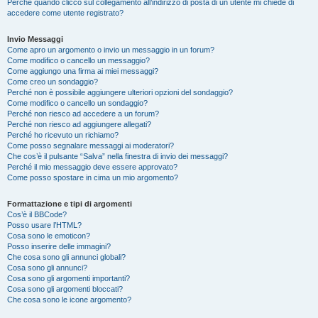
Perché quando clicco sul collegamento all’indirizzo di posta di un utente mi chiede di
accedere come utente registrato?
Invio Messaggi
Come apro un argomento o invio un messaggio in un forum?
Come modifico o cancello un messaggio?
Come aggiungo una firma ai miei messaggi?
Come creo un sondaggio?
Perché non è possibile aggiungere ulteriori opzioni del sondaggio?
Come modifico o cancello un sondaggio?
Perché non riesco ad accedere a un forum?
Perché non riesco ad aggiungere allegati?
Perché ho ricevuto un richiamo?
Come posso segnalare messaggi ai moderatori?
Che cos’è il pulsante “Salva” nella finestra di invio dei messaggi?
Perché il mio messaggio deve essere approvato?
Come posso spostare in cima un mio argomento?
Formattazione e tipi di argomenti
Cos’è il BBCode?
Posso usare l’HTML?
Cosa sono le emoticon?
Posso inserire delle immagini?
Che cosa sono gli annunci globali?
Cosa sono gli annunci?
Cosa sono gli argomenti importanti?
Cosa sono gli argomenti bloccati?
Che cosa sono le icone argomento?