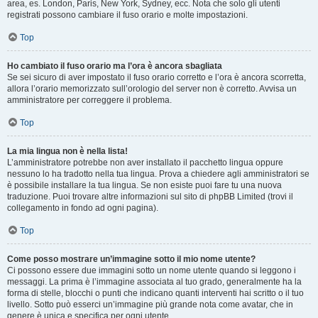
area, es. London, Paris, New York, Sydney, ecc. Nota che solo gli utenti
registrati possono cambiare il fuso orario e molte impostazioni.
Top
Ho cambiato il fuso orario ma l’ora è ancora sbagliata
Se sei sicuro di aver impostato il fuso orario corretto e l’ora è ancora scorretta,
allora l’orario memorizzato sull’orologio del server non è corretto. Avvisa un
amministratore per correggere il problema.
Top
La mia lingua non è nella lista!
L’amministratore potrebbe non aver installato il pacchetto lingua oppure
nessuno lo ha tradotto nella tua lingua. Prova a chiedere agli amministratori se
è possibile installare la tua lingua. Se non esiste puoi fare tu una nuova
traduzione. Puoi trovare altre informazioni sul sito di phpBB Limited (trovi il
collegamento in fondo ad ogni pagina).
Top
Come posso mostrare un’immagine sotto il mio nome utente?
Ci possono essere due immagini sotto un nome utente quando si leggono i
messaggi. La prima è l’immagine associata al tuo grado, generalmente ha la
forma di stelle, blocchi o punti che indicano quanti interventi hai scritto o il tuo
livello. Sotto può esserci un’immagine più grande nota come avatar, che in
genere è unica e specifica per ogni utente.