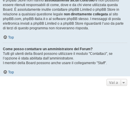
e phpBB Store non hanno
assolutamente alcun controllo
e non possono
essere ritenuti responsabili di come, dove e da chi viene utilizzata questa
Board. È assolutamente inutile contattare phpBB Limited o phpBB Store in
relazione a qualsiasi questione legale
non direttamente collegata
al sito
phpBB.com, phpBB-Italia.it o al software phpBB stesso. I messaggi di posta
elettronica inviati a phpBB Limited o a phpBB Store riguardanti l’uso da parte
di terzi di questo programma non riceveranno risposta.
Top
Come posso contattare un amministratore del Forum?
Tutti gli utenti della Board possono utilizzare il modulo "Contattaci", se
l’opzione è stata abilitata dall’amministratore.
I membri della Board possono anche usare il collegamento "Staff".
Top
Vai a