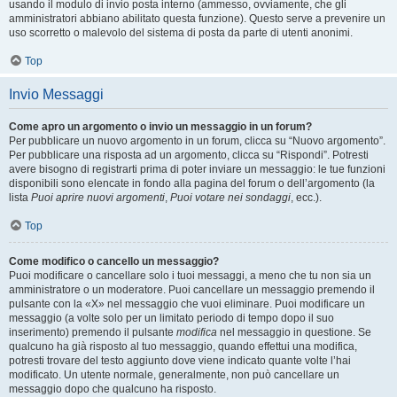
usando il modulo di invio posta interno (ammesso, ovviamente, che gli
amministratori abbiano abilitato questa funzione). Questo serve a prevenire un
uso scorretto o malevolo del sistema di posta da parte di utenti anonimi.
Top
Invio Messaggi
Come apro un argomento o invio un messaggio in un forum?
Per pubblicare un nuovo argomento in un forum, clicca su “Nuovo argomento”.
Per pubblicare una risposta ad un argomento, clicca su “Rispondi”. Potresti
avere bisogno di registrarti prima di poter inviare un messaggio: le tue funzioni
disponibili sono elencate in fondo alla pagina del forum o dell’argomento (la
lista
Puoi aprire nuovi argomenti
,
Puoi votare nei sondaggi
, ecc.).
Top
Come modifico o cancello un messaggio?
Puoi modificare o cancellare solo i tuoi messaggi, a meno che tu non sia un
amministratore o un moderatore. Puoi cancellare un messaggio premendo il
pulsante con la «X» nel messaggio che vuoi eliminare. Puoi modificare un
messaggio (a volte solo per un limitato periodo di tempo dopo il suo
inserimento) premendo il pulsante
modifica
nel messaggio in questione. Se
qualcuno ha già risposto al tuo messaggio, quando effettui una modifica,
potresti trovare del testo aggiunto dove viene indicato quante volte l’hai
modificato. Un utente normale, generalmente, non può cancellare un
messaggio dopo che qualcuno ha risposto.