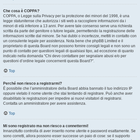
Che cosa è COPPA?
COPPA, o Legge sulla Privacy per la protezione dei minori del 1998, è una
legge statunitense che autorizza i siti web a raccogliere informazioni da i
minori di età inferiore a 13 anni. Per avere tale consenso serve una richiesta
scritta da parte del genitore o tutore legale, permettendo la registrazione delle
informazioni scritte dal minore. Se hai dubbi o incertezze, mettiti in contatto con
un consulente legale per assistenza. Nota bene che phpBB Limited e il
proprietario di questa Board non possono fornire consigli legali e non sono un
punto di contatto per questioni legali di qualsiasi tipo, ad eccezione di quanto
indicato nella domanda “Chi devo contattare per segnalare abusi e/o per
questioni d’ordine legale concernenti questa Board?”.
Top
Perché non riesco a registrarmi?
È possibile che l’amministratore della Board abbia bannato il tuo indirizzo IP
oppure vietato il nome utente che stai tentando di registrare. Può anche aver
disabilitato le registrazioni per impedire ai nuovi visitatori di registrarsi.
Contatta un amministratore per avere assistenza.
Top
Mi sono registrato ma non riesco a connettermi!
Innanzitutto controlla di aver inserito nome utente e password esattamente. Se
sono corretti, allora possono esser successe un paio di cose: se il supporto