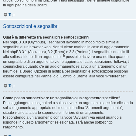
cliccando sull’omonima funzione “I tuoi messaggi”, generalmente disponibile
in ogni pagina della Board.
Top
Sottoscrizioni e segnalibri
Qual è la differenza fra segnalibri e sottoscrizioni?
Nel phpBB 3.0 (Olympus), i segnalibri lavorano in modo molto simile ai
segnalibri di un browser web. Non si viene avvisati in caso di aggiornamento.
Nel phpBB 3.1 (Ascraeus), 3.2 (Rhea) e 3.3 (Proteus), i segnalibri sono simili
alla sottoscrizione di un argomento. È possibile ricevere una notifica quando
un segnalibro di un argomento viene aggiornato. La sottoscrizione, tuttavia, ti
comunicherà quando c’è un aggiornamento relativo a un argomento o in un
forum della Board. Opzioni di notifica per segnalibri e sottoscrizioni possono
essere configurate nel Pannello di Controllo Utente, alla voce “Preferenze”.
Top
Come posso sottoscrivere un segnalibro o un argomento specifico?
Puoi aggiungere ai segnalibri o sottoscrivere un argomento specifico cliccando
sul collegamento appropriato nel menu a tendina “Strumenti argomento”,
situato vicino alla parte superiore e inferiore di un argomento.
Rispondendo a un argomento con la voce “Avvisami via email quando si
risponde in questo argomento” selezionata, sarà anche sottoscritto
l’argomento.