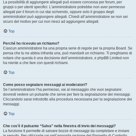
La possibilità di aggiungere allegati può essere concessa per forum, per
gruppi o per utenti specifici. L’amministratore potrebbe non aver permesso
allegati per il forum in cui stai scrivendo, oppure solo il gruppo degli
amministratori può aggiungere allegati. Chiedi all’amministratore se non sei
sicuro del motivo per cui non riesci ad aggiungere allegati.
Top
Perché ho ricevuto un richiamo?
Ciascun amministratore ha una propria serie di regole per la propria Board. Se
pensa che tu ne abbia infranta una, può mandarti un richiamo. Ti preghiamo di
notare che questa è una decisione dell’amministratore, e phpBB Limited non
ha niente a che fare con questi richiami.
Top
Come posso segnalare messaggi ai moderatori?
Se l’amministratore l’ha permesso, vai al messaggio che vuoi segnalare:
dovresti vedere un pulsante che serve per fare la segnalazione dei messaggi.
Cliccandolo sarai introdotto alla procedura necessaria per la segnalazione dei
messaggi.
Top
Che cos’è il pulsante “Salva” nella finestra di invio dei messaggi?
La funzione ti permette di salvare bozze di messaggi da completare e inviare
in seguito. Per utilizzarle vai nell’apposita sezione del Pannello di Controllo