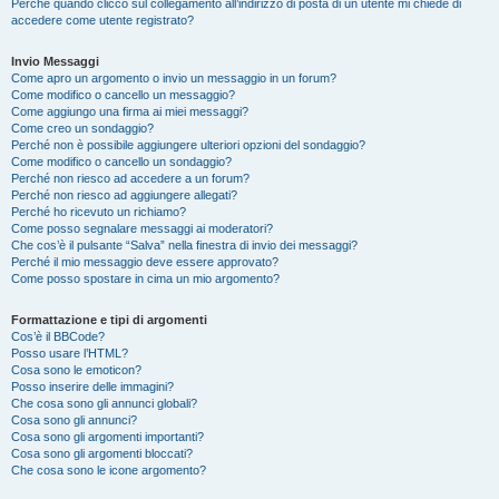
Perché quando clicco sul collegamento all’indirizzo di posta di un utente mi chiede di
accedere come utente registrato?
Invio Messaggi
Come apro un argomento o invio un messaggio in un forum?
Come modifico o cancello un messaggio?
Come aggiungo una firma ai miei messaggi?
Come creo un sondaggio?
Perché non è possibile aggiungere ulteriori opzioni del sondaggio?
Come modifico o cancello un sondaggio?
Perché non riesco ad accedere a un forum?
Perché non riesco ad aggiungere allegati?
Perché ho ricevuto un richiamo?
Come posso segnalare messaggi ai moderatori?
Che cos’è il pulsante “Salva” nella finestra di invio dei messaggi?
Perché il mio messaggio deve essere approvato?
Come posso spostare in cima un mio argomento?
Formattazione e tipi di argomenti
Cos’è il BBCode?
Posso usare l’HTML?
Cosa sono le emoticon?
Posso inserire delle immagini?
Che cosa sono gli annunci globali?
Cosa sono gli annunci?
Cosa sono gli argomenti importanti?
Cosa sono gli argomenti bloccati?
Che cosa sono le icone argomento?