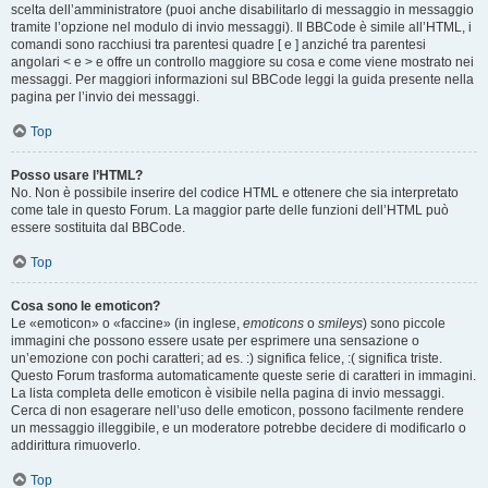
scelta dell’amministratore (puoi anche disabilitarlo di messaggio in messaggio
tramite l’opzione nel modulo di invio messaggi). Il BBCode è simile all’HTML, i
comandi sono racchiusi tra parentesi quadre [ e ] anziché tra parentesi
angolari < e > e offre un controllo maggiore su cosa e come viene mostrato nei
messaggi. Per maggiori informazioni sul BBCode leggi la guida presente nella
pagina per l’invio dei messaggi.
Top
Posso usare l’HTML?
No. Non è possibile inserire del codice HTML e ottenere che sia interpretato
come tale in questo Forum. La maggior parte delle funzioni dell’HTML può
essere sostituita dal BBCode.
Top
Cosa sono le emoticon?
Le «emoticon» o «faccine» (in inglese,
emoticons
o
smileys
) sono piccole
immagini che possono essere usate per esprimere una sensazione o
un’emozione con pochi caratteri; ad es. :) significa felice, :( significa triste.
Questo Forum trasforma automaticamente queste serie di caratteri in immagini.
La lista completa delle emoticon è visibile nella pagina di invio messaggi.
Cerca di non esagerare nell’uso delle emoticon, possono facilmente rendere
un messaggio illeggibile, e un moderatore potrebbe decidere di modificarlo o
addirittura rimuoverlo.
Top