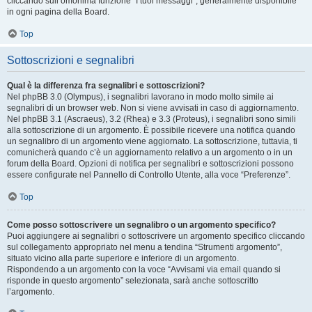
cliccando sull’omonima funzione “I tuoi messaggi”, generalmente disponibile
in ogni pagina della Board.
Top
Sottoscrizioni e segnalibri
Qual è la differenza fra segnalibri e sottoscrizioni?
Nel phpBB 3.0 (Olympus), i segnalibri lavorano in modo molto simile ai
segnalibri di un browser web. Non si viene avvisati in caso di aggiornamento.
Nel phpBB 3.1 (Ascraeus), 3.2 (Rhea) e 3.3 (Proteus), i segnalibri sono simili
alla sottoscrizione di un argomento. È possibile ricevere una notifica quando
un segnalibro di un argomento viene aggiornato. La sottoscrizione, tuttavia, ti
comunicherà quando c’è un aggiornamento relativo a un argomento o in un
forum della Board. Opzioni di notifica per segnalibri e sottoscrizioni possono
essere configurate nel Pannello di Controllo Utente, alla voce “Preferenze”.
Top
Come posso sottoscrivere un segnalibro o un argomento specifico?
Puoi aggiungere ai segnalibri o sottoscrivere un argomento specifico cliccando
sul collegamento appropriato nel menu a tendina “Strumenti argomento”,
situato vicino alla parte superiore e inferiore di un argomento.
Rispondendo a un argomento con la voce “Avvisami via email quando si
risponde in questo argomento” selezionata, sarà anche sottoscritto
l’argomento.