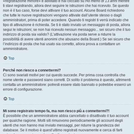
«registrazione minore» è abilitato e hai cliccato su
Ho meno di 13 anni
mentre
ti stavi registrando, allora devi seguire le istruzioni che hai ricevuto. Se questo
non è il tuo caso, forse devi attivare il tuo account. Alcune Board richiedono
che tutte le nuove registrazioni vengano attivate dall’utente stesso o dagli
amministratori, prima di poter accedere. Quando ti registri ti verrà indicato che
tipo di attivazione è richiesta. Se ti è stato inviato un messaggio di posta, allora
segui le istruzioni; se non hai ricevuto nessun messaggio... sei sicuro che il tuo
indirizzo di posta sia valido? (L’attivazione via posta serve a ridurre la
possibilità di avere utenti anonimi che abusano della Board.) Se sei sicuro che
l’indirizzo di posta che hai usato sia corretto, allora prova a contattare un
amministratore.
Top
Perché non riesco a connettermi?
Ci sono svariati motivi per cui questo succede. Per prima cosa controlla che
nome utente e password siano corretti. Di solito il problema è questo, altrimenti
contatta un amministratore: potresti essere stato bannato o potrebbe esserci un
errore di configurazione.
Top
Mi sono registrato tempo fa, ma non riesco più a connettermi?!
È possibile che un amministratore abbia cancellato o disattivato il tuo account
per qualche ragione. Molti siti rimuovono periodicamente gli account degli
utenti che non hanno mai inviato messaggi, per ridurre la grandezza del
database. Se il motivo è quest’ultimo registrati nuovamente e cerca di farti