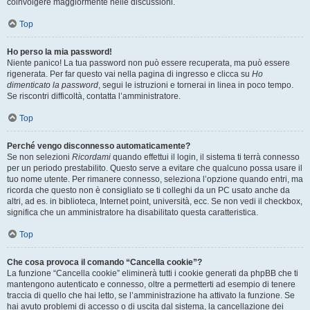
coinvolgere maggiormente nelle discussioni.
Top
Ho perso la mia password!
Niente panico! La tua password non può essere recuperata, ma può essere
rigenerata. Per far questo vai nella pagina di ingresso e clicca su
Ho
dimenticato la password
, segui le istruzioni e tornerai in linea in poco tempo.
Se riscontri difficoltà, contatta l’amministratore.
Top
Perché vengo disconnesso automaticamente?
Se non selezioni
Ricordami
quando effettui il login, il sistema ti terrà connesso
per un periodo prestabilito. Questo serve a evitare che qualcuno possa usare il
tuo nome utente. Per rimanere connesso, seleziona l’opzione quando entri, ma
ricorda che questo non è consigliato se ti colleghi da un PC usato anche da
altri, ad es. in biblioteca, Internet point, università, ecc. Se non vedi il checkbox,
significa che un amministratore ha disabilitato questa caratteristica.
Top
Che cosa provoca il comando “Cancella cookie”?
La funzione “Cancella cookie” eliminerà tutti i cookie generati da phpBB che ti
mantengono autenticato e connesso, oltre a permetterti ad esempio di tenere
traccia di quello che hai letto, se l’amministrazione ha attivato la funzione. Se
hai avuto problemi di accesso o di uscita dal sistema, la cancellazione dei