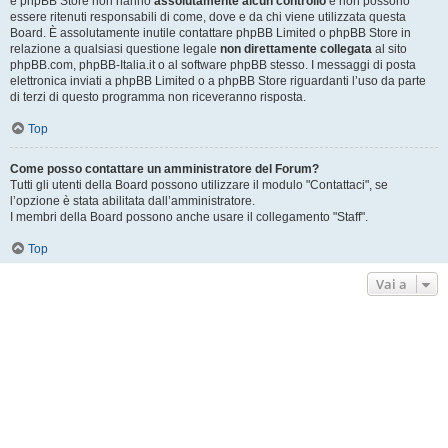
e phpBB Store non hanno
assolutamente alcun controllo
e non possono
essere ritenuti responsabili di come, dove e da chi viene utilizzata questa
Board. È assolutamente inutile contattare phpBB Limited o phpBB Store in
relazione a qualsiasi questione legale
non direttamente collegata
al sito
phpBB.com, phpBB-Italia.it o al software phpBB stesso. I messaggi di posta
elettronica inviati a phpBB Limited o a phpBB Store riguardanti l’uso da parte
di terzi di questo programma non riceveranno risposta.
Top
Come posso contattare un amministratore del Forum?
Tutti gli utenti della Board possono utilizzare il modulo "Contattaci", se
l’opzione è stata abilitata dall’amministratore.
I membri della Board possono anche usare il collegamento "Staff".
Top
Vai a