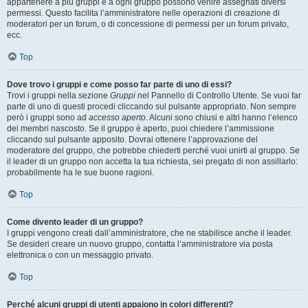
appartenere a più gruppi e a ogni gruppo possono venire assegnati diversi
permessi. Questo facilita l’amministratore nelle operazioni di creazione di
moderatori per un forum, o di concessione di permessi per un forum privato,
ecc.
Top
Dove trovo i gruppi e come posso far parte di uno di essi?
Trovi i gruppi nella sezione
Gruppi
nel Pannello di Controllo Utente. Se vuoi far
parte di uno di questi procedi cliccando sul pulsante appropriato. Non sempre
però i gruppi sono ad
accesso aperto
. Alcuni sono chiusi e altri hanno l’elenco
dei membri nascosto. Se il gruppo è aperto, puoi chiedere l’ammissione
cliccando sul pulsante apposito. Dovrai ottenere l’approvazione del
moderatore del gruppo, che potrebbe chiederti perché vuoi unirti al gruppo. Se
il leader di un gruppo non accetta la tua richiesta, sei pregato di non assillarlo:
probabilmente ha le sue buone ragioni.
Top
Come divento leader di un gruppo?
I gruppi vengono creati dall’amministratore, che ne stabilisce anche il leader.
Se desideri creare un nuovo gruppo, contatta l’amministratore via posta
elettronica o con un messaggio privato.
Top
Perché alcuni gruppi di utenti appaiono in colori differenti?