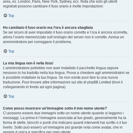
area, es. London, Paris, New York, Sydney, ecc. Nota che solo gli utenti
registrati possono cambiare il fuso orario e molte impostazioni.
Top
Ho cambiato il fuso orario ma l’ora è ancora sbagliata
Se sei sicuro di aver impostato il fuso orario corretto e l’ora è ancora scorretta,
allora l’orario memorizzato sull’orologio del server non è corretto. Avvisa un
amministratore per correggere il problema.
Top
La mia lingua non è nella lista!
L’amministratore potrebbe non aver installato il pacchetto lingua oppure
nessuno lo ha tradotto nella tua lingua. Prova a chiedere agli amministratori se
è possibile installare la tua lingua. Se non esiste puoi fare tu una nuova
traduzione. Puoi trovare altre informazioni sul sito di phpBB Limited (trovi il
collegamento in fondo ad ogni pagina).
Top
Come posso mostrare un’immagine sotto il mio nome utente?
Ci possono essere due immagini sotto un nome utente quando si leggono i
messaggi. La prima è l’immagine associata al tuo grado, generalmente ha la
forma di stelle, blocchi o punti che indicano quanti interventi hai scritto o il tuo
livello. Sotto può esserci un’immagine più grande nota come avatar, che in
genere è unica e specifica per ogni utente.