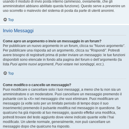
usando il modulo di invio posta interno (ammesso, ovviamente, che gli
amministratori abbiano abilitato questa funzione). Questo serve a prevenire un
uso scorretto o malevolo del sistema di posta da parte di utenti anonimi.
Top
Invio Messaggi
Come apro un argomento o invio un messaggio in un forum?
Per pubblicare un nuovo argomento in un forum, clicca su “Nuovo argomento”.
Per pubblicare una risposta ad un argomento, clicca su “Rispondi”. Potresti
avere bisogno di registrarti prima di poter inviare un messaggio: le tue funzioni
disponibili sono elencate in fondo alla pagina del forum o dell’argomento (la
lista
Puoi aprire nuovi argomenti
,
Puoi votare nei sondaggi
, ecc.).
Top
Come modifico o cancello un messaggio?
Puoi modificare o cancellare solo i tuoi messaggi, a meno che tu non sia un
amministratore o un moderatore. Puoi cancellare un messaggio premendo il
pulsante con la «X» nel messaggio che vuoi eliminare. Puoi modificare un
messaggio (a volte solo per un limitato periodo di tempo dopo il suo
inserimento) premendo il pulsante
modifica
nel messaggio in questione. Se
qualcuno ha già risposto al tuo messaggio, quando effettui una modifica,
potresti trovare del testo aggiunto dove viene indicato quante volte l’hai
modificato. Un utente normale, generalmente, non può cancellare un
messaggio dopo che qualcuno ha risposto.