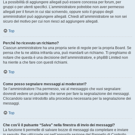
La possibilità di aggiungere allegati può essere concessa per forum, per
gruppi o per utenti specifici. L’amministratore potrebbe non aver permesso
allegati per il forum in cui stai scrivendo, oppure solo il gruppo degli
amministratori può aggiungere allegati. Chiedi all’amministratore se non sei
sicuro del motivo per cui non riesci ad aggiungere allegati.
Top
Perché ho ricevuto un richiamo?
Ciascun amministratore ha una propria serie di regole per la propria Board. Se
pensa che tu ne abbia infranta una, può mandarti un richiamo. Ti preghiamo di
notare che questa è una decisione dell’amministratore, e phpBB Limited non
ha niente a che fare con questi richiami.
Top
Come posso segnalare messaggi ai moderatori?
Se l’amministratore l’ha permesso, vai al messaggio che vuoi segnalare:
dovresti vedere un pulsante che serve per fare la segnalazione dei messaggi.
Cliccandolo sarai introdotto alla procedura necessaria per la segnalazione dei
messaggi.
Top
Che cos’è il pulsante “Salva” nella finestra di invio dei messaggi?
La funzione ti permette di salvare bozze di messaggi da completare e inviare
in seguito. Per utilizzarle vai nell’apposita sezione del Pannello di Controllo