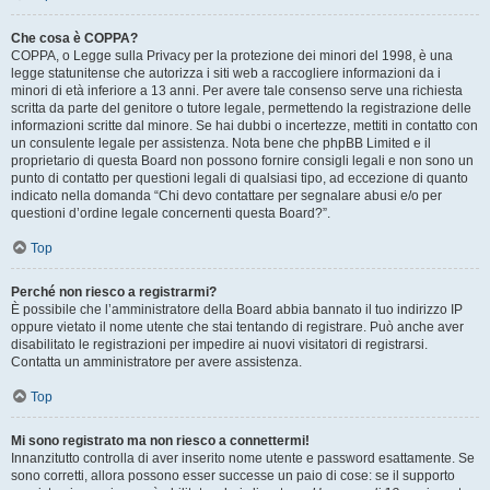
Che cosa è COPPA?
COPPA, o Legge sulla Privacy per la protezione dei minori del 1998, è una
legge statunitense che autorizza i siti web a raccogliere informazioni da i
minori di età inferiore a 13 anni. Per avere tale consenso serve una richiesta
scritta da parte del genitore o tutore legale, permettendo la registrazione delle
informazioni scritte dal minore. Se hai dubbi o incertezze, mettiti in contatto con
un consulente legale per assistenza. Nota bene che phpBB Limited e il
proprietario di questa Board non possono fornire consigli legali e non sono un
punto di contatto per questioni legali di qualsiasi tipo, ad eccezione di quanto
indicato nella domanda “Chi devo contattare per segnalare abusi e/o per
questioni d’ordine legale concernenti questa Board?”.
Top
Perché non riesco a registrarmi?
È possibile che l’amministratore della Board abbia bannato il tuo indirizzo IP
oppure vietato il nome utente che stai tentando di registrare. Può anche aver
disabilitato le registrazioni per impedire ai nuovi visitatori di registrarsi.
Contatta un amministratore per avere assistenza.
Top
Mi sono registrato ma non riesco a connettermi!
Innanzitutto controlla di aver inserito nome utente e password esattamente. Se
sono corretti, allora possono esser successe un paio di cose: se il supporto