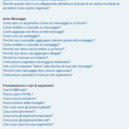
Perché quando clicco sul collegamento all’indirizzo di posta di un utente mi chiede di
accedere come utente registrato?
Invio Messaggi
Come apro un argomento o invio un messaggio in un forum?
Come modifico o cancello un messaggio?
Come aggiungo una firma ai miei messaggi?
Come creo un sondaggio?
Perché non è possibile aggiungere ulteriori opzioni del sondaggio?
Come modifico o cancello un sondaggio?
Perché non riesco ad accedere a un forum?
Perché non riesco ad aggiungere allegati?
Perché ho ricevuto un richiamo?
Come posso segnalare messaggi ai moderatori?
Che cos’è il pulsante “Salva” nella finestra di invio dei messaggi?
Perché il mio messaggio deve essere approvato?
Come posso spostare in cima un mio argomento?
Formattazione e tipi di argomenti
Cos’è il BBCode?
Posso usare l’HTML?
Cosa sono le emoticon?
Posso inserire delle immagini?
Che cosa sono gli annunci globali?
Cosa sono gli annunci?
Cosa sono gli argomenti importanti?
Cosa sono gli argomenti bloccati?
Che cosa sono le icone argomento?