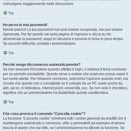
coinvolgere maggiormente nelle discussioni.
Top
Ho perso la mia password!
Niente panico! La tua password non può essere recuperata, ma può essere
rigenerata. Per far questo vai nella pagina di ingresso e clicca su
Ho
dimenticato la password
, segui le istruzioni e tornerai in linea in poco tempo.
Se riscontri difficoltà, contatta l’amministratore.
Top
Perché vengo disconnesso automaticamente?
Se non selezioni
Ricordami
quando effettui il login, il sistema ti terrà connesso
per un periodo prestabilito. Questo serve a evitare che qualcuno possa usare il
tuo nome utente. Per rimanere connesso, seleziona l’opzione quando entri, ma
ricorda che questo non è consigliato se ti colleghi da un PC usato anche da
altri, ad es. in biblioteca, Internet point, università, ecc. Se non vedi il checkbox,
significa che un amministratore ha disabilitato questa caratteristica.
Top
Che cosa provoca il comando “Cancella cookie”?
La funzione “Cancella cookie” eliminerà tutti i cookie generati da phpBB che ti
mantengono autenticato e connesso, oltre a permetterti ad esempio di tenere
traccia di quello che hai letto, se l’amministrazione ha attivato la funzione. Se