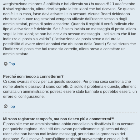
«registrazione minore» è abilitato e hai cliccato su
Ho meno di 13 anni
mentre
ti stavi registrando, allora devi seguire le istruzioni che hai ricevuto. Se questo
non è il tuo caso, forse devi attivare il tuo account. Alcune Board richiedono
che tutte le nuove registrazioni vengano attivate dall’utente stesso o dagli
amministratori, prima di poter accedere. Quando ti registri ti verrà indicato che
tipo di attivazione è richiesta. Se ti è stato inviato un messaggio di posta, allora
segui le istruzioni; se non hai ricevuto nessun messaggio... sei sicuro che il tuo
indirizzo di posta sia valido? (L’attivazione via posta serve a ridurre la
possibilità di avere utenti anonimi che abusano della Board.) Se sei sicuro che
l’indirizzo di posta che hai usato sia corretto, allora prova a contattare un
amministratore.
Top
Perché non riesco a connettermi?
Ci sono svariati motivi per cui questo succede. Per prima cosa controlla che
nome utente e password siano corretti. Di solito il problema è questo, altrimenti
contatta un amministratore: potresti essere stato bannato o potrebbe esserci un
errore di configurazione.
Top
Mi sono registrato tempo fa, ma non riesco più a connettermi?!
È possibile che un amministratore abbia cancellato o disattivato il tuo account
per qualche ragione. Molti siti rimuovono periodicamente gli account degli
utenti che non hanno mai inviato messaggi, per ridurre la grandezza del
database. Se il motivo è quest’ultimo registrati nuovamente e cerca di farti