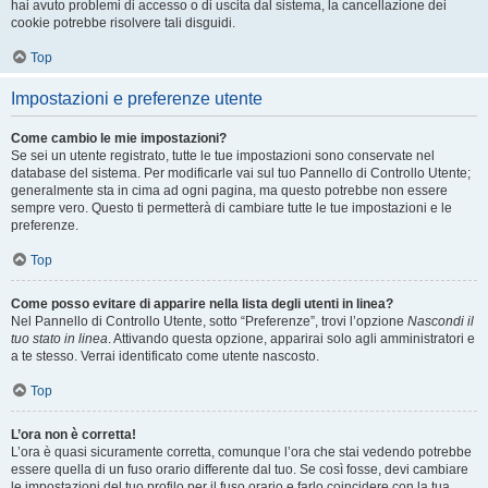
hai avuto problemi di accesso o di uscita dal sistema, la cancellazione dei
cookie potrebbe risolvere tali disguidi.
Top
Impostazioni e preferenze utente
Come cambio le mie impostazioni?
Se sei un utente registrato, tutte le tue impostazioni sono conservate nel
database del sistema. Per modificarle vai sul tuo Pannello di Controllo Utente;
generalmente sta in cima ad ogni pagina, ma questo potrebbe non essere
sempre vero. Questo ti permetterà di cambiare tutte le tue impostazioni e le
preferenze.
Top
Come posso evitare di apparire nella lista degli utenti in linea?
Nel Pannello di Controllo Utente, sotto “Preferenze”, trovi l’opzione
Nascondi il
tuo stato in linea
. Attivando questa opzione, apparirai solo agli amministratori e
a te stesso. Verrai identificato come utente nascosto.
Top
L’ora non è corretta!
L’ora è quasi sicuramente corretta, comunque l’ora che stai vedendo potrebbe
essere quella di un fuso orario differente dal tuo. Se così fosse, devi cambiare
le impostazioni del tuo profilo per il fuso orario e farlo coincidere con la tua