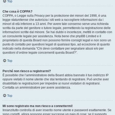
Top
Che cosa è COPPA?
COPPA, o Legge sulla Privacy per la protezione dei minori del 1998, è una
legge statunitense che autorizza i siti web a raccogliere informazioni da i
minori di età inferiore a 13 anni. Per avere tale consenso serve una richiesta
scritta da parte del genitore o tutore legale, permettendo la registrazione delle
informazioni scritte dal minore. Se hai dubbi o incertezze, mettiti in contatto con
un consulente legale per assistenza. Nota bene che phpBB Limited e il
proprietario di questa Board non possono fornire consigli legali e non sono un
punto di contatto per questioni legali di qualsiasi tipo, ad eccezione di quanto
indicato nella domanda “Chi devo contattare per segnalare abusi e/o per
questioni d’ordine legale concernenti questa Board?”.
Top
Perché non riesco a registrarmi?
È possibile che l’amministratore della Board abbia bannato il tuo indirizzo IP
oppure vietato il nome utente che stai tentando di registrare. Può anche aver
disabilitato le registrazioni per impedire ai nuovi visitatori di registrarsi.
Contatta un amministratore per avere assistenza.
Top
Mi sono registrato ma non riesco a connettermi!
Innanzitutto controlla di aver inserito nome utente e password esattamente. Se
sono corretti, allora possono esser successe un paio di cose: se il supporto