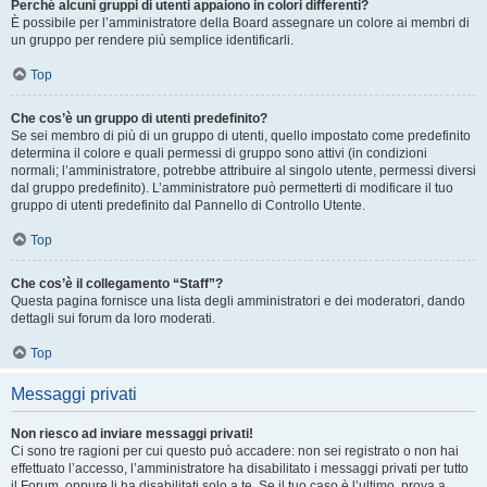
Perché alcuni gruppi di utenti appaiono in colori differenti?
È possibile per l’amministratore della Board assegnare un colore ai membri di
un gruppo per rendere più semplice identificarli.
Top
Che cos’è un gruppo di utenti predefinito?
Se sei membro di più di un gruppo di utenti, quello impostato come predefinito
determina il colore e quali permessi di gruppo sono attivi (in condizioni
normali; l’amministratore, potrebbe attribuire al singolo utente, permessi diversi
dal gruppo predefinito). L’amministratore può permetterti di modificare il tuo
gruppo di utenti predefinito dal Pannello di Controllo Utente.
Top
Che cos’è il collegamento “Staff”?
Questa pagina fornisce una lista degli amministratori e dei moderatori, dando
dettagli sui forum da loro moderati.
Top
Messaggi privati
Non riesco ad inviare messaggi privati!
Ci sono tre ragioni per cui questo può accadere: non sei registrato o non hai
effettuato l’accesso, l’amministratore ha disabilitato i messaggi privati per tutto
il Forum, oppure li ha disabilitati solo a te. Se il tuo caso è l’ultimo, prova a