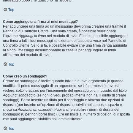
messaggio dopo che qualcuno ha risposto.
Top
Come aggiungo una firma ai miei messaggi?
Per aggiungere una firma ad un messaggio devi prima crearne una tramite il
Pannello di Controllo Utente. Una volta creata, è possibile selezionare
l’opzione
Aggiungi la firma
nel modulo di invio. È inoltre possibile aggiungere
una firma a tutti i tuoi messaggi selezionando l’apposita voce nel Pannello di
Controllo Utente. Se lo si fa, è possibile evitare che una firma venga aggiunta
ai singoli messaggi deselezionando la casella per aggiungere la firma
all’interno del modulo di invio.
Top
Come creo un sondaggio?
Creare un sondaggio è facile: quando inizi un nuovo argomento (o quando
modifichi il primo messaggio di un argomento, se ti è permesso) dovresti
vedere, sotto lo spazio per l’inserimento del messaggio, un riquadro dal titolo
Aggiungi sondaggio
(se non lo vedi, probabilmente non hai il diritto di creare
sondaggi). Basta inserire un titolo per il sondaggio e almeno due opzioni di
risposta (per inserire un’opzione di risposta, scrivila nell’apposito spazio e
clicca su
Aggiungi un’opzione
). Puoi anche stabilire i giorni di durata del
sondaggio (0 per non porre limiti). C’è un limite al numero di opzioni di risposta
che puoi aggiungere, stabilito dall’amministratore.
Top