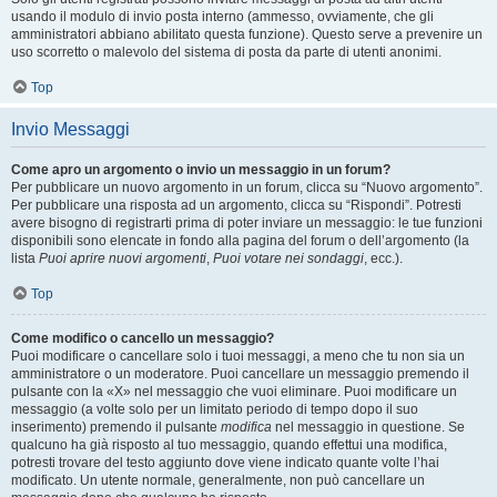
usando il modulo di invio posta interno (ammesso, ovviamente, che gli
amministratori abbiano abilitato questa funzione). Questo serve a prevenire un
uso scorretto o malevolo del sistema di posta da parte di utenti anonimi.
Top
Invio Messaggi
Come apro un argomento o invio un messaggio in un forum?
Per pubblicare un nuovo argomento in un forum, clicca su “Nuovo argomento”.
Per pubblicare una risposta ad un argomento, clicca su “Rispondi”. Potresti
avere bisogno di registrarti prima di poter inviare un messaggio: le tue funzioni
disponibili sono elencate in fondo alla pagina del forum o dell’argomento (la
lista
Puoi aprire nuovi argomenti
,
Puoi votare nei sondaggi
, ecc.).
Top
Come modifico o cancello un messaggio?
Puoi modificare o cancellare solo i tuoi messaggi, a meno che tu non sia un
amministratore o un moderatore. Puoi cancellare un messaggio premendo il
pulsante con la «X» nel messaggio che vuoi eliminare. Puoi modificare un
messaggio (a volte solo per un limitato periodo di tempo dopo il suo
inserimento) premendo il pulsante
modifica
nel messaggio in questione. Se
qualcuno ha già risposto al tuo messaggio, quando effettui una modifica,
potresti trovare del testo aggiunto dove viene indicato quante volte l’hai
modificato. Un utente normale, generalmente, non può cancellare un