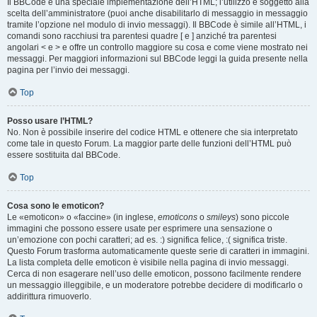
Il BBCode è una speciale implementazione dell’HTML; l’utilizzo è soggetto alla
scelta dell’amministratore (puoi anche disabilitarlo di messaggio in messaggio
tramite l’opzione nel modulo di invio messaggi). Il BBCode è simile all’HTML, i
comandi sono racchiusi tra parentesi quadre [ e ] anziché tra parentesi
angolari < e > e offre un controllo maggiore su cosa e come viene mostrato nei
messaggi. Per maggiori informazioni sul BBCode leggi la guida presente nella
pagina per l’invio dei messaggi.
Top
Posso usare l’HTML?
No. Non è possibile inserire del codice HTML e ottenere che sia interpretato
come tale in questo Forum. La maggior parte delle funzioni dell’HTML può
essere sostituita dal BBCode.
Top
Cosa sono le emoticon?
Le «emoticon» o «faccine» (in inglese,
emoticons
o
smileys
) sono piccole
immagini che possono essere usate per esprimere una sensazione o
un’emozione con pochi caratteri; ad es. :) significa felice, :( significa triste.
Questo Forum trasforma automaticamente queste serie di caratteri in immagini.
La lista completa delle emoticon è visibile nella pagina di invio messaggi.
Cerca di non esagerare nell’uso delle emoticon, possono facilmente rendere
un messaggio illeggibile, e un moderatore potrebbe decidere di modificarlo o
addirittura rimuoverlo.