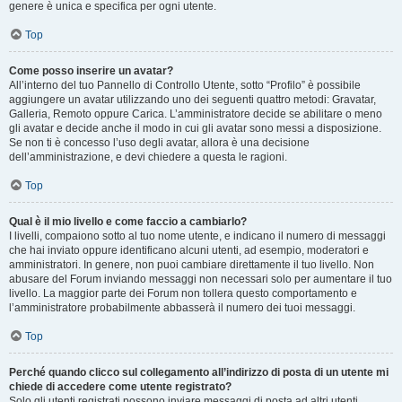
genere è unica e specifica per ogni utente.
Top
Come posso inserire un avatar?
All’interno del tuo Pannello di Controllo Utente, sotto “Profilo” è possibile
aggiungere un avatar utilizzando uno dei seguenti quattro metodi: Gravatar,
Galleria, Remoto oppure Carica. L’amministratore decide se abilitare o meno
gli avatar e decide anche il modo in cui gli avatar sono messi a disposizione.
Se non ti è concesso l’uso degli avatar, allora è una decisione
dell’amministrazione, e devi chiedere a questa le ragioni.
Top
Qual è il mio livello e come faccio a cambiarlo?
I livelli, compaiono sotto al tuo nome utente, e indicano il numero di messaggi
che hai inviato oppure identificano alcuni utenti, ad esempio, moderatori e
amministratori. In genere, non puoi cambiare direttamente il tuo livello. Non
abusare del Forum inviando messaggi non necessari solo per aumentare il tuo
livello. La maggior parte dei Forum non tollera questo comportamento e
l’amministratore probabilmente abbasserà il numero dei tuoi messaggi.
Top
Perché quando clicco sul collegamento all’indirizzo di posta di un utente mi
chiede di accedere come utente registrato?
Solo gli utenti registrati possono inviare messaggi di posta ad altri utenti