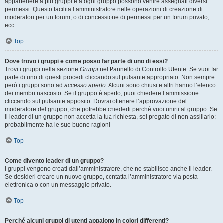
appartenere a più gruppi e a ogni gruppo possono venire assegnati diversi
permessi. Questo facilita l’amministratore nelle operazioni di creazione di
moderatori per un forum, o di concessione di permessi per un forum privato,
ecc.
Top
Dove trovo i gruppi e come posso far parte di uno di essi?
Trovi i gruppi nella sezione
Gruppi
nel Pannello di Controllo Utente. Se vuoi far
parte di uno di questi procedi cliccando sul pulsante appropriato. Non sempre
però i gruppi sono ad
accesso aperto
. Alcuni sono chiusi e altri hanno l’elenco
dei membri nascosto. Se il gruppo è aperto, puoi chiedere l’ammissione
cliccando sul pulsante apposito. Dovrai ottenere l’approvazione del
moderatore del gruppo, che potrebbe chiederti perché vuoi unirti al gruppo. Se
il leader di un gruppo non accetta la tua richiesta, sei pregato di non assillarlo:
probabilmente ha le sue buone ragioni.
Top
Come divento leader di un gruppo?
I gruppi vengono creati dall’amministratore, che ne stabilisce anche il leader.
Se desideri creare un nuovo gruppo, contatta l’amministratore via posta
elettronica o con un messaggio privato.
Top
Perché alcuni gruppi di utenti appaiono in colori differenti?