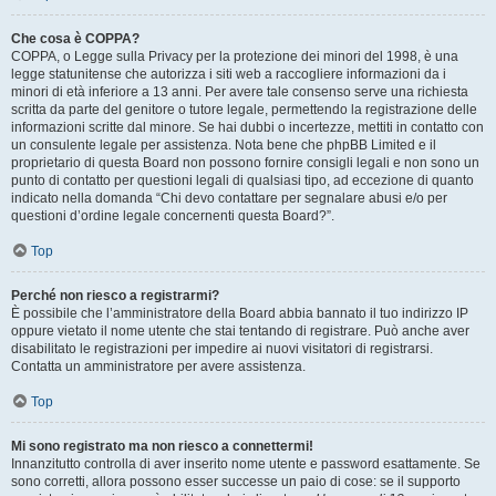
Che cosa è COPPA?
COPPA, o Legge sulla Privacy per la protezione dei minori del 1998, è una
legge statunitense che autorizza i siti web a raccogliere informazioni da i
minori di età inferiore a 13 anni. Per avere tale consenso serve una richiesta
scritta da parte del genitore o tutore legale, permettendo la registrazione delle
informazioni scritte dal minore. Se hai dubbi o incertezze, mettiti in contatto con
un consulente legale per assistenza. Nota bene che phpBB Limited e il
proprietario di questa Board non possono fornire consigli legali e non sono un
punto di contatto per questioni legali di qualsiasi tipo, ad eccezione di quanto
indicato nella domanda “Chi devo contattare per segnalare abusi e/o per
questioni d’ordine legale concernenti questa Board?”.
Top
Perché non riesco a registrarmi?
È possibile che l’amministratore della Board abbia bannato il tuo indirizzo IP
oppure vietato il nome utente che stai tentando di registrare. Può anche aver
disabilitato le registrazioni per impedire ai nuovi visitatori di registrarsi.
Contatta un amministratore per avere assistenza.
Top
Mi sono registrato ma non riesco a connettermi!
Innanzitutto controlla di aver inserito nome utente e password esattamente. Se
sono corretti, allora possono esser successe un paio di cose: se il supporto