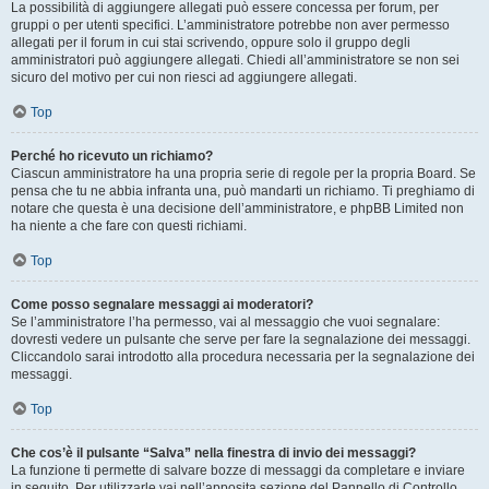
La possibilità di aggiungere allegati può essere concessa per forum, per
gruppi o per utenti specifici. L’amministratore potrebbe non aver permesso
allegati per il forum in cui stai scrivendo, oppure solo il gruppo degli
amministratori può aggiungere allegati. Chiedi all’amministratore se non sei
sicuro del motivo per cui non riesci ad aggiungere allegati.
Top
Perché ho ricevuto un richiamo?
Ciascun amministratore ha una propria serie di regole per la propria Board. Se
pensa che tu ne abbia infranta una, può mandarti un richiamo. Ti preghiamo di
notare che questa è una decisione dell’amministratore, e phpBB Limited non
ha niente a che fare con questi richiami.
Top
Come posso segnalare messaggi ai moderatori?
Se l’amministratore l’ha permesso, vai al messaggio che vuoi segnalare:
dovresti vedere un pulsante che serve per fare la segnalazione dei messaggi.
Cliccandolo sarai introdotto alla procedura necessaria per la segnalazione dei
messaggi.
Top
Che cos’è il pulsante “Salva” nella finestra di invio dei messaggi?
La funzione ti permette di salvare bozze di messaggi da completare e inviare
in seguito. Per utilizzarle vai nell’apposita sezione del Pannello di Controllo