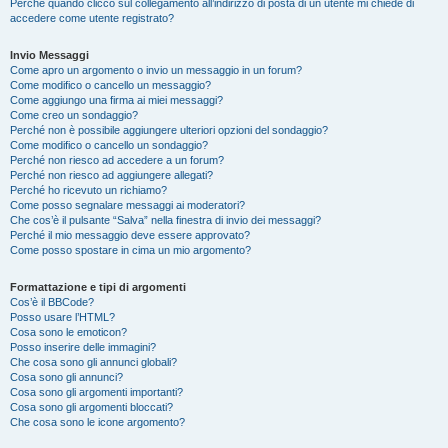
Perché quando clicco sul collegamento all’indirizzo di posta di un utente mi chiede di
accedere come utente registrato?
Invio Messaggi
Come apro un argomento o invio un messaggio in un forum?
Come modifico o cancello un messaggio?
Come aggiungo una firma ai miei messaggi?
Come creo un sondaggio?
Perché non è possibile aggiungere ulteriori opzioni del sondaggio?
Come modifico o cancello un sondaggio?
Perché non riesco ad accedere a un forum?
Perché non riesco ad aggiungere allegati?
Perché ho ricevuto un richiamo?
Come posso segnalare messaggi ai moderatori?
Che cos’è il pulsante “Salva” nella finestra di invio dei messaggi?
Perché il mio messaggio deve essere approvato?
Come posso spostare in cima un mio argomento?
Formattazione e tipi di argomenti
Cos’è il BBCode?
Posso usare l’HTML?
Cosa sono le emoticon?
Posso inserire delle immagini?
Che cosa sono gli annunci globali?
Cosa sono gli annunci?
Cosa sono gli argomenti importanti?
Cosa sono gli argomenti bloccati?
Che cosa sono le icone argomento?