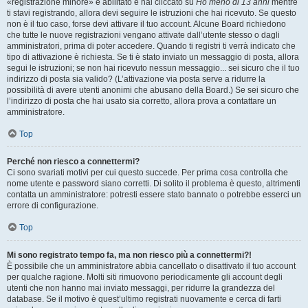
«registrazione minore» è abilitato e hai cliccato su
Ho meno di 13 anni
mentre
ti stavi registrando, allora devi seguire le istruzioni che hai ricevuto. Se questo
non è il tuo caso, forse devi attivare il tuo account. Alcune Board richiedono
che tutte le nuove registrazioni vengano attivate dall’utente stesso o dagli
amministratori, prima di poter accedere. Quando ti registri ti verrà indicato che
tipo di attivazione è richiesta. Se ti è stato inviato un messaggio di posta, allora
segui le istruzioni; se non hai ricevuto nessun messaggio... sei sicuro che il tuo
indirizzo di posta sia valido? (L’attivazione via posta serve a ridurre la
possibilità di avere utenti anonimi che abusano della Board.) Se sei sicuro che
l’indirizzo di posta che hai usato sia corretto, allora prova a contattare un
amministratore.
Top
Perché non riesco a connettermi?
Ci sono svariati motivi per cui questo succede. Per prima cosa controlla che
nome utente e password siano corretti. Di solito il problema è questo, altrimenti
contatta un amministratore: potresti essere stato bannato o potrebbe esserci un
errore di configurazione.
Top
Mi sono registrato tempo fa, ma non riesco più a connettermi?!
È possibile che un amministratore abbia cancellato o disattivato il tuo account
per qualche ragione. Molti siti rimuovono periodicamente gli account degli
utenti che non hanno mai inviato messaggi, per ridurre la grandezza del
database. Se il motivo è quest’ultimo registrati nuovamente e cerca di farti