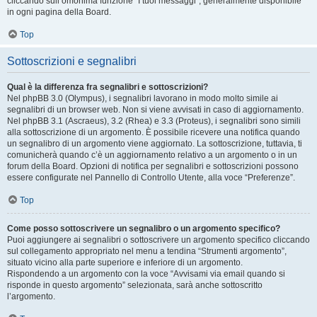
cliccando sull’omonima funzione “I tuoi messaggi”, generalmente disponibile
in ogni pagina della Board.
Top
Sottoscrizioni e segnalibri
Qual è la differenza fra segnalibri e sottoscrizioni?
Nel phpBB 3.0 (Olympus), i segnalibri lavorano in modo molto simile ai
segnalibri di un browser web. Non si viene avvisati in caso di aggiornamento.
Nel phpBB 3.1 (Ascraeus), 3.2 (Rhea) e 3.3 (Proteus), i segnalibri sono simili
alla sottoscrizione di un argomento. È possibile ricevere una notifica quando
un segnalibro di un argomento viene aggiornato. La sottoscrizione, tuttavia, ti
comunicherà quando c’è un aggiornamento relativo a un argomento o in un
forum della Board. Opzioni di notifica per segnalibri e sottoscrizioni possono
essere configurate nel Pannello di Controllo Utente, alla voce “Preferenze”.
Top
Come posso sottoscrivere un segnalibro o un argomento specifico?
Puoi aggiungere ai segnalibri o sottoscrivere un argomento specifico cliccando
sul collegamento appropriato nel menu a tendina “Strumenti argomento”,
situato vicino alla parte superiore e inferiore di un argomento.
Rispondendo a un argomento con la voce “Avvisami via email quando si
risponde in questo argomento” selezionata, sarà anche sottoscritto
l’argomento.