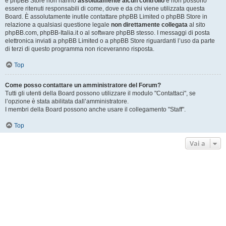
e phpBB Store non hanno
assolutamente alcun controllo
e non possono
essere ritenuti responsabili di come, dove e da chi viene utilizzata questa
Board. È assolutamente inutile contattare phpBB Limited o phpBB Store in
relazione a qualsiasi questione legale
non direttamente collegata
al sito
phpBB.com, phpBB-Italia.it o al software phpBB stesso. I messaggi di posta
elettronica inviati a phpBB Limited o a phpBB Store riguardanti l’uso da parte
di terzi di questo programma non riceveranno risposta.
Top
Come posso contattare un amministratore del Forum?
Tutti gli utenti della Board possono utilizzare il modulo "Contattaci", se
l’opzione è stata abilitata dall’amministratore.
I membri della Board possono anche usare il collegamento "Staff".
Top
Vai a