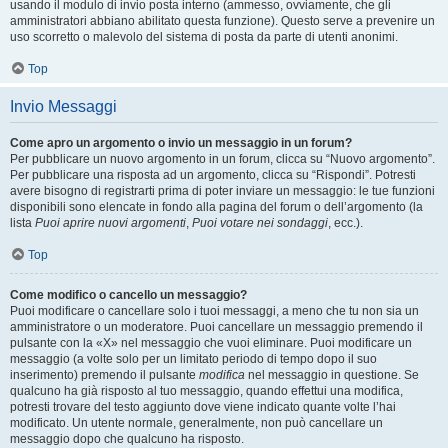
usando il modulo di invio posta interno (ammesso, ovviamente, che gli
amministratori abbiano abilitato questa funzione). Questo serve a prevenire un
uso scorretto o malevolo del sistema di posta da parte di utenti anonimi.
Top
Invio Messaggi
Come apro un argomento o invio un messaggio in un forum?
Per pubblicare un nuovo argomento in un forum, clicca su “Nuovo argomento”.
Per pubblicare una risposta ad un argomento, clicca su “Rispondi”. Potresti
avere bisogno di registrarti prima di poter inviare un messaggio: le tue funzioni
disponibili sono elencate in fondo alla pagina del forum o dell’argomento (la
lista
Puoi aprire nuovi argomenti
,
Puoi votare nei sondaggi
, ecc.).
Top
Come modifico o cancello un messaggio?
Puoi modificare o cancellare solo i tuoi messaggi, a meno che tu non sia un
amministratore o un moderatore. Puoi cancellare un messaggio premendo il
pulsante con la «X» nel messaggio che vuoi eliminare. Puoi modificare un
messaggio (a volte solo per un limitato periodo di tempo dopo il suo
inserimento) premendo il pulsante
modifica
nel messaggio in questione. Se
qualcuno ha già risposto al tuo messaggio, quando effettui una modifica,
potresti trovare del testo aggiunto dove viene indicato quante volte l’hai
modificato. Un utente normale, generalmente, non può cancellare un
messaggio dopo che qualcuno ha risposto.