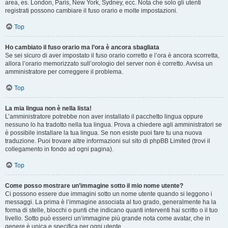
area, es. London, Paris, New York, Sydney, ecc. Nota che solo gli utenti
registrati possono cambiare il fuso orario e molte impostazioni.
Top
Ho cambiato il fuso orario ma l’ora è ancora sbagliata
Se sei sicuro di aver impostato il fuso orario corretto e l’ora è ancora scorretta,
allora l’orario memorizzato sull’orologio del server non è corretto. Avvisa un
amministratore per correggere il problema.
Top
La mia lingua non è nella lista!
L’amministratore potrebbe non aver installato il pacchetto lingua oppure
nessuno lo ha tradotto nella tua lingua. Prova a chiedere agli amministratori se
è possibile installare la tua lingua. Se non esiste puoi fare tu una nuova
traduzione. Puoi trovare altre informazioni sul sito di phpBB Limited (trovi il
collegamento in fondo ad ogni pagina).
Top
Come posso mostrare un’immagine sotto il mio nome utente?
Ci possono essere due immagini sotto un nome utente quando si leggono i
messaggi. La prima è l’immagine associata al tuo grado, generalmente ha la
forma di stelle, blocchi o punti che indicano quanti interventi hai scritto o il tuo
livello. Sotto può esserci un’immagine più grande nota come avatar, che in
genere è unica e specifica per ogni utente.