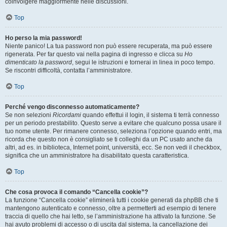
coinvolgere maggiormente nelle discussioni.
Top
Ho perso la mia password!
Niente panico! La tua password non può essere recuperata, ma può essere
rigenerata. Per far questo vai nella pagina di ingresso e clicca su
Ho
dimenticato la password
, segui le istruzioni e tornerai in linea in poco tempo.
Se riscontri difficoltà, contatta l’amministratore.
Top
Perché vengo disconnesso automaticamente?
Se non selezioni
Ricordami
quando effettui il login, il sistema ti terrà connesso
per un periodo prestabilito. Questo serve a evitare che qualcuno possa usare il
tuo nome utente. Per rimanere connesso, seleziona l’opzione quando entri, ma
ricorda che questo non è consigliato se ti colleghi da un PC usato anche da
altri, ad es. in biblioteca, Internet point, università, ecc. Se non vedi il checkbox,
significa che un amministratore ha disabilitato questa caratteristica.
Top
Che cosa provoca il comando “Cancella cookie”?
La funzione “Cancella cookie” eliminerà tutti i cookie generati da phpBB che ti
mantengono autenticato e connesso, oltre a permetterti ad esempio di tenere
traccia di quello che hai letto, se l’amministrazione ha attivato la funzione. Se
hai avuto problemi di accesso o di uscita dal sistema, la cancellazione dei