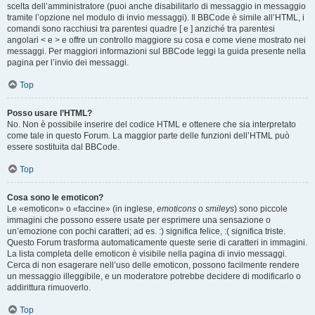
scelta dell’amministratore (puoi anche disabilitarlo di messaggio in messaggio
tramite l’opzione nel modulo di invio messaggi). Il BBCode è simile all’HTML, i
comandi sono racchiusi tra parentesi quadre [ e ] anziché tra parentesi
angolari < e > e offre un controllo maggiore su cosa e come viene mostrato nei
messaggi. Per maggiori informazioni sul BBCode leggi la guida presente nella
pagina per l’invio dei messaggi.
Top
Posso usare l’HTML?
No. Non è possibile inserire del codice HTML e ottenere che sia interpretato
come tale in questo Forum. La maggior parte delle funzioni dell’HTML può
essere sostituita dal BBCode.
Top
Cosa sono le emoticon?
Le «emoticon» o «faccine» (in inglese,
emoticons
o
smileys
) sono piccole
immagini che possono essere usate per esprimere una sensazione o
un’emozione con pochi caratteri; ad es. :) significa felice, :( significa triste.
Questo Forum trasforma automaticamente queste serie di caratteri in immagini.
La lista completa delle emoticon è visibile nella pagina di invio messaggi.
Cerca di non esagerare nell’uso delle emoticon, possono facilmente rendere
un messaggio illeggibile, e un moderatore potrebbe decidere di modificarlo o
addirittura rimuoverlo.
Top