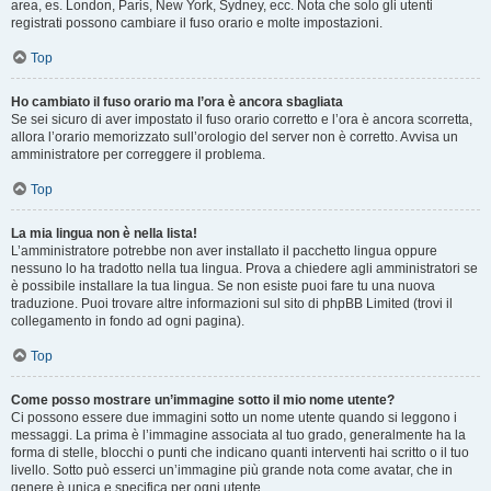
area, es. London, Paris, New York, Sydney, ecc. Nota che solo gli utenti
registrati possono cambiare il fuso orario e molte impostazioni.
Top
Ho cambiato il fuso orario ma l’ora è ancora sbagliata
Se sei sicuro di aver impostato il fuso orario corretto e l’ora è ancora scorretta,
allora l’orario memorizzato sull’orologio del server non è corretto. Avvisa un
amministratore per correggere il problema.
Top
La mia lingua non è nella lista!
L’amministratore potrebbe non aver installato il pacchetto lingua oppure
nessuno lo ha tradotto nella tua lingua. Prova a chiedere agli amministratori se
è possibile installare la tua lingua. Se non esiste puoi fare tu una nuova
traduzione. Puoi trovare altre informazioni sul sito di phpBB Limited (trovi il
collegamento in fondo ad ogni pagina).
Top
Come posso mostrare un’immagine sotto il mio nome utente?
Ci possono essere due immagini sotto un nome utente quando si leggono i
messaggi. La prima è l’immagine associata al tuo grado, generalmente ha la
forma di stelle, blocchi o punti che indicano quanti interventi hai scritto o il tuo
livello. Sotto può esserci un’immagine più grande nota come avatar, che in
genere è unica e specifica per ogni utente.