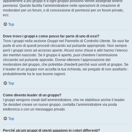
appartenere a più gruppi e a ogni gruppo possono venire assegnati diversi
permessi. Questo facilita l’amministratore nelle operazioni di creazione di
moderatori per un forum, o di concessione di permessi per un forum privato,
ecc.
Top
Dove trovo i gruppi e come posso far parte di uno di essi?
Trovi i gruppi nella sezione
Gruppi
nel Pannello di Controllo Utente. Se vuoi far
parte di uno di questi procedi cliccando sul pulsante appropriato. Non sempre
però i gruppi sono ad
accesso aperto
. Alcuni sono chiusi e altri hanno l’elenco
dei membri nascosto. Se il gruppo è aperto, puoi chiedere l’ammissione
cliccando sul pulsante apposito. Dovrai ottenere l’approvazione del
moderatore del gruppo, che potrebbe chiederti perché vuoi unirti al gruppo. Se
il leader di un gruppo non accetta la tua richiesta, sei pregato di non assillarlo:
probabilmente ha le sue buone ragioni.
Top
Come divento leader di un gruppo?
I gruppi vengono creati dall’amministratore, che ne stabilisce anche il leader.
Se desideri creare un nuovo gruppo, contatta l’amministratore via posta
elettronica o con un messaggio privato.
Top
Perché alcuni gruppi di utenti appaiono in colori differenti?