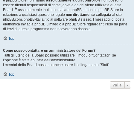
e phpBB Store non hanno
assolutamente alcun controllo
e non possono
essere ritenuti responsabili di come, dove e da chi viene utilizzata questa
Board. È assolutamente inutile contattare phpBB Limited o phpBB Store in
relazione a qualsiasi questione legale
non direttamente collegata
al sito
phpBB.com, phpBB-Italia.it o al software phpBB stesso. I messaggi di posta
elettronica inviati a phpBB Limited o a phpBB Store riguardanti l’uso da parte
di terzi di questo programma non riceveranno risposta.
Top
Come posso contattare un amministratore del Forum?
Tutti gli utenti della Board possono utilizzare il modulo "Contattaci", se
l’opzione è stata abilitata dall’amministratore.
I membri della Board possono anche usare il collegamento "Staff".
Top
Vai a