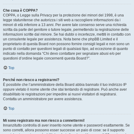
Che cosa è COPPA?
COPPA, o Legge sulla Privacy per la protezione dei minori del 1998, è una
legge statunitense che autorizza i siti web a raccogliere informazioni da i
minori di età inferiore a 13 anni. Per avere tale consenso serve una richiesta
scritta da parte del genitore o tutore legale, permettendo la registrazione delle
informazioni scritte dal minore. Se hai dubbi o incertezze, mettiti in contatto con
un consulente legale per assistenza. Nota bene che phpBB Limited e il
proprietario di questa Board non possono fornire consigli legali e non sono un
punto di contatto per questioni legali di qualsiasi tipo, ad eccezione di quanto
indicato nella domanda “Chi devo contattare per segnalare abusi e/o per
questioni d’ordine legale concernenti questa Board?”.
Top
Perché non riesco a registrarmi?
È possibile che l’amministratore della Board abbia bannato il tuo indirizzo IP
oppure vietato il nome utente che stai tentando di registrare. Può anche aver
disabilitato le registrazioni per impedire ai nuovi visitatori di registrarsi.
Contatta un amministratore per avere assistenza.
Top
Mi sono registrato ma non riesco a connettermi!
Innanzitutto controlla di aver inserito nome utente e password esattamente. Se
sono corretti, allora possono esser successe un paio di cose: se il supporto