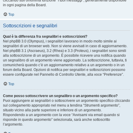
cliccando sull’omonima funzione “I tuoi messaggi”, generalmente disponibile
in ogni pagina della Board.
Top
Sottoscrizioni e segnalibri
Qual è la differenza fra segnalibri e sottoscrizioni?
Nel phpBB 3.0 (Olympus), i segnalibri lavorano in modo molto simile ai
segnalibri di un browser web. Non si viene avvisati in caso di aggiornamento.
Nel phpBB 3.1 (Ascraeus), 3.2 (Rhea) e 3.3 (Proteus), i segnalibri sono simili
alla sottoscrizione di un argomento. È possibile ricevere una notifica quando
un segnalibro di un argomento viene aggiornato. La sottoscrizione, tuttavia, ti
comunicherà quando c’è un aggiornamento relativo a un argomento o in un
forum della Board. Opzioni di notifica per segnalibri e sottoscrizioni possono
essere configurate nel Pannello di Controllo Utente, alla voce “Preferenze”.
Top
Come posso sottoscrivere un segnalibro o un argomento specifico?
Puoi aggiungere ai segnalibri o sottoscrivere un argomento specifico cliccando
sul collegamento appropriato nel menu a tendina “Strumenti argomento”,
situato vicino alla parte superiore e inferiore di un argomento.
Rispondendo a un argomento con la voce “Avvisami via email quando si
risponde in questo argomento” selezionata, sarà anche sottoscritto
l’argomento.