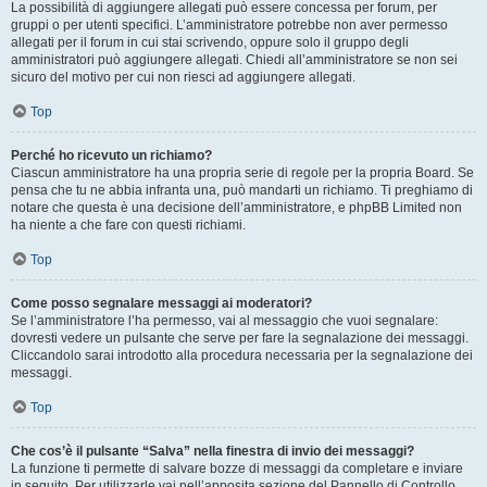
La possibilità di aggiungere allegati può essere concessa per forum, per
gruppi o per utenti specifici. L’amministratore potrebbe non aver permesso
allegati per il forum in cui stai scrivendo, oppure solo il gruppo degli
amministratori può aggiungere allegati. Chiedi all’amministratore se non sei
sicuro del motivo per cui non riesci ad aggiungere allegati.
Top
Perché ho ricevuto un richiamo?
Ciascun amministratore ha una propria serie di regole per la propria Board. Se
pensa che tu ne abbia infranta una, può mandarti un richiamo. Ti preghiamo di
notare che questa è una decisione dell’amministratore, e phpBB Limited non
ha niente a che fare con questi richiami.
Top
Come posso segnalare messaggi ai moderatori?
Se l’amministratore l’ha permesso, vai al messaggio che vuoi segnalare:
dovresti vedere un pulsante che serve per fare la segnalazione dei messaggi.
Cliccandolo sarai introdotto alla procedura necessaria per la segnalazione dei
messaggi.
Top
Che cos’è il pulsante “Salva” nella finestra di invio dei messaggi?
La funzione ti permette di salvare bozze di messaggi da completare e inviare
in seguito. Per utilizzarle vai nell’apposita sezione del Pannello di Controllo