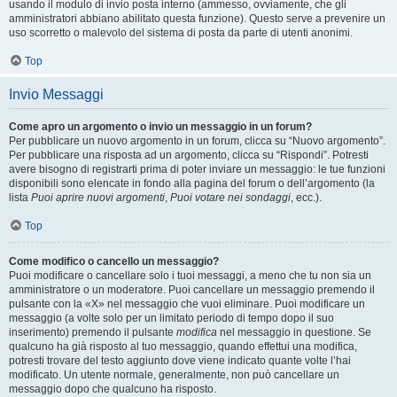
usando il modulo di invio posta interno (ammesso, ovviamente, che gli
amministratori abbiano abilitato questa funzione). Questo serve a prevenire un
uso scorretto o malevolo del sistema di posta da parte di utenti anonimi.
Top
Invio Messaggi
Come apro un argomento o invio un messaggio in un forum?
Per pubblicare un nuovo argomento in un forum, clicca su “Nuovo argomento”.
Per pubblicare una risposta ad un argomento, clicca su “Rispondi”. Potresti
avere bisogno di registrarti prima di poter inviare un messaggio: le tue funzioni
disponibili sono elencate in fondo alla pagina del forum o dell’argomento (la
lista
Puoi aprire nuovi argomenti
,
Puoi votare nei sondaggi
, ecc.).
Top
Come modifico o cancello un messaggio?
Puoi modificare o cancellare solo i tuoi messaggi, a meno che tu non sia un
amministratore o un moderatore. Puoi cancellare un messaggio premendo il
pulsante con la «X» nel messaggio che vuoi eliminare. Puoi modificare un
messaggio (a volte solo per un limitato periodo di tempo dopo il suo
inserimento) premendo il pulsante
modifica
nel messaggio in questione. Se
qualcuno ha già risposto al tuo messaggio, quando effettui una modifica,
potresti trovare del testo aggiunto dove viene indicato quante volte l’hai
modificato. Un utente normale, generalmente, non può cancellare un
messaggio dopo che qualcuno ha risposto.