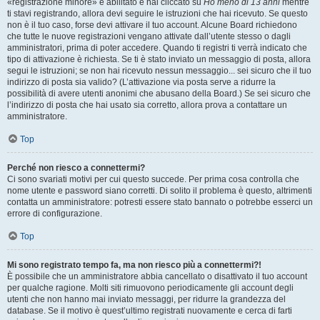
«registrazione minore» è abilitato e hai cliccato su
Ho meno di 13 anni
mentre
ti stavi registrando, allora devi seguire le istruzioni che hai ricevuto. Se questo
non è il tuo caso, forse devi attivare il tuo account. Alcune Board richiedono
che tutte le nuove registrazioni vengano attivate dall’utente stesso o dagli
amministratori, prima di poter accedere. Quando ti registri ti verrà indicato che
tipo di attivazione è richiesta. Se ti è stato inviato un messaggio di posta, allora
segui le istruzioni; se non hai ricevuto nessun messaggio... sei sicuro che il tuo
indirizzo di posta sia valido? (L’attivazione via posta serve a ridurre la
possibilità di avere utenti anonimi che abusano della Board.) Se sei sicuro che
l’indirizzo di posta che hai usato sia corretto, allora prova a contattare un
amministratore.
Top
Perché non riesco a connettermi?
Ci sono svariati motivi per cui questo succede. Per prima cosa controlla che
nome utente e password siano corretti. Di solito il problema è questo, altrimenti
contatta un amministratore: potresti essere stato bannato o potrebbe esserci un
errore di configurazione.
Top
Mi sono registrato tempo fa, ma non riesco più a connettermi?!
È possibile che un amministratore abbia cancellato o disattivato il tuo account
per qualche ragione. Molti siti rimuovono periodicamente gli account degli
utenti che non hanno mai inviato messaggi, per ridurre la grandezza del
database. Se il motivo è quest’ultimo registrati nuovamente e cerca di farti