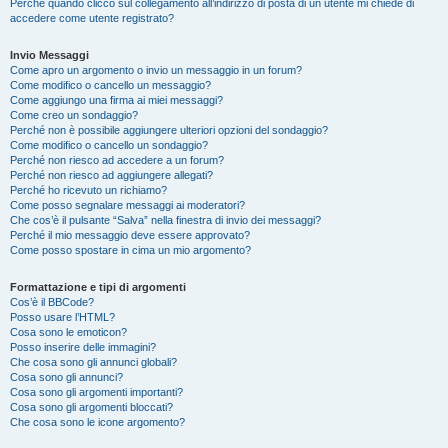
Perché quando clicco sul collegamento all’indirizzo di posta di un utente mi chiede di
accedere come utente registrato?
Invio Messaggi
Come apro un argomento o invio un messaggio in un forum?
Come modifico o cancello un messaggio?
Come aggiungo una firma ai miei messaggi?
Come creo un sondaggio?
Perché non è possibile aggiungere ulteriori opzioni del sondaggio?
Come modifico o cancello un sondaggio?
Perché non riesco ad accedere a un forum?
Perché non riesco ad aggiungere allegati?
Perché ho ricevuto un richiamo?
Come posso segnalare messaggi ai moderatori?
Che cos’è il pulsante “Salva” nella finestra di invio dei messaggi?
Perché il mio messaggio deve essere approvato?
Come posso spostare in cima un mio argomento?
Formattazione e tipi di argomenti
Cos’è il BBCode?
Posso usare l’HTML?
Cosa sono le emoticon?
Posso inserire delle immagini?
Che cosa sono gli annunci globali?
Cosa sono gli annunci?
Cosa sono gli argomenti importanti?
Cosa sono gli argomenti bloccati?
Che cosa sono le icone argomento?