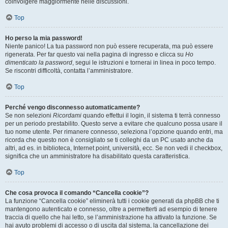
coinvolgere maggiormente nelle discussioni.
Top
Ho perso la mia password!
Niente panico! La tua password non può essere recuperata, ma può essere
rigenerata. Per far questo vai nella pagina di ingresso e clicca su
Ho
dimenticato la password
, segui le istruzioni e tornerai in linea in poco tempo.
Se riscontri difficoltà, contatta l’amministratore.
Top
Perché vengo disconnesso automaticamente?
Se non selezioni
Ricordami
quando effettui il login, il sistema ti terrà connesso
per un periodo prestabilito. Questo serve a evitare che qualcuno possa usare il
tuo nome utente. Per rimanere connesso, seleziona l’opzione quando entri, ma
ricorda che questo non è consigliato se ti colleghi da un PC usato anche da
altri, ad es. in biblioteca, Internet point, università, ecc. Se non vedi il checkbox,
significa che un amministratore ha disabilitato questa caratteristica.
Top
Che cosa provoca il comando “Cancella cookie”?
La funzione “Cancella cookie” eliminerà tutti i cookie generati da phpBB che ti
mantengono autenticato e connesso, oltre a permetterti ad esempio di tenere
traccia di quello che hai letto, se l’amministrazione ha attivato la funzione. Se
hai avuto problemi di accesso o di uscita dal sistema, la cancellazione dei