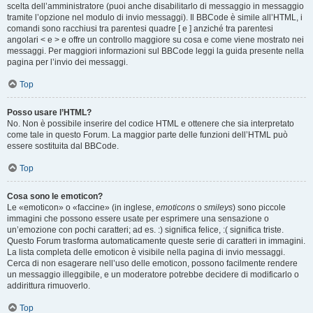
scelta dell’amministratore (puoi anche disabilitarlo di messaggio in messaggio
tramite l’opzione nel modulo di invio messaggi). Il BBCode è simile all’HTML, i
comandi sono racchiusi tra parentesi quadre [ e ] anziché tra parentesi
angolari < e > e offre un controllo maggiore su cosa e come viene mostrato nei
messaggi. Per maggiori informazioni sul BBCode leggi la guida presente nella
pagina per l’invio dei messaggi.
Top
Posso usare l’HTML?
No. Non è possibile inserire del codice HTML e ottenere che sia interpretato
come tale in questo Forum. La maggior parte delle funzioni dell’HTML può
essere sostituita dal BBCode.
Top
Cosa sono le emoticon?
Le «emoticon» o «faccine» (in inglese,
emoticons
o
smileys
) sono piccole
immagini che possono essere usate per esprimere una sensazione o
un’emozione con pochi caratteri; ad es. :) significa felice, :( significa triste.
Questo Forum trasforma automaticamente queste serie di caratteri in immagini.
La lista completa delle emoticon è visibile nella pagina di invio messaggi.
Cerca di non esagerare nell’uso delle emoticon, possono facilmente rendere
un messaggio illeggibile, e un moderatore potrebbe decidere di modificarlo o
addirittura rimuoverlo.
Top