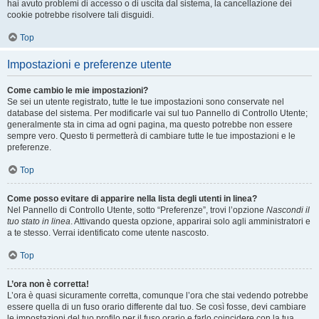
hai avuto problemi di accesso o di uscita dal sistema, la cancellazione dei
cookie potrebbe risolvere tali disguidi.
Top
Impostazioni e preferenze utente
Come cambio le mie impostazioni?
Se sei un utente registrato, tutte le tue impostazioni sono conservate nel
database del sistema. Per modificarle vai sul tuo Pannello di Controllo Utente;
generalmente sta in cima ad ogni pagina, ma questo potrebbe non essere
sempre vero. Questo ti permetterà di cambiare tutte le tue impostazioni e le
preferenze.
Top
Come posso evitare di apparire nella lista degli utenti in linea?
Nel Pannello di Controllo Utente, sotto “Preferenze”, trovi l’opzione
Nascondi il
tuo stato in linea
. Attivando questa opzione, apparirai solo agli amministratori e
a te stesso. Verrai identificato come utente nascosto.
Top
L’ora non è corretta!
L’ora è quasi sicuramente corretta, comunque l’ora che stai vedendo potrebbe
essere quella di un fuso orario differente dal tuo. Se così fosse, devi cambiare
le impostazioni del tuo profilo per il fuso orario e farlo coincidere con la tua