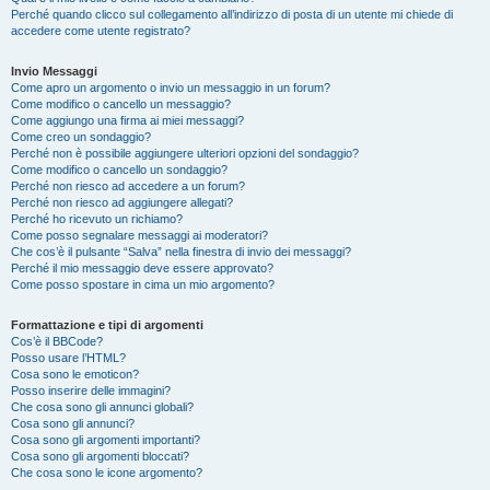
Perché quando clicco sul collegamento all’indirizzo di posta di un utente mi chiede di
accedere come utente registrato?
Invio Messaggi
Come apro un argomento o invio un messaggio in un forum?
Come modifico o cancello un messaggio?
Come aggiungo una firma ai miei messaggi?
Come creo un sondaggio?
Perché non è possibile aggiungere ulteriori opzioni del sondaggio?
Come modifico o cancello un sondaggio?
Perché non riesco ad accedere a un forum?
Perché non riesco ad aggiungere allegati?
Perché ho ricevuto un richiamo?
Come posso segnalare messaggi ai moderatori?
Che cos’è il pulsante “Salva” nella finestra di invio dei messaggi?
Perché il mio messaggio deve essere approvato?
Come posso spostare in cima un mio argomento?
Formattazione e tipi di argomenti
Cos’è il BBCode?
Posso usare l’HTML?
Cosa sono le emoticon?
Posso inserire delle immagini?
Che cosa sono gli annunci globali?
Cosa sono gli annunci?
Cosa sono gli argomenti importanti?
Cosa sono gli argomenti bloccati?
Che cosa sono le icone argomento?