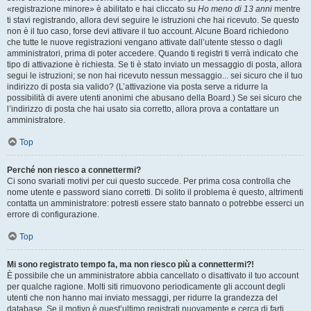
«registrazione minore» è abilitato e hai cliccato su
Ho meno di 13 anni
mentre
ti stavi registrando, allora devi seguire le istruzioni che hai ricevuto. Se questo
non è il tuo caso, forse devi attivare il tuo account. Alcune Board richiedono
che tutte le nuove registrazioni vengano attivate dall’utente stesso o dagli
amministratori, prima di poter accedere. Quando ti registri ti verrà indicato che
tipo di attivazione è richiesta. Se ti è stato inviato un messaggio di posta, allora
segui le istruzioni; se non hai ricevuto nessun messaggio... sei sicuro che il tuo
indirizzo di posta sia valido? (L’attivazione via posta serve a ridurre la
possibilità di avere utenti anonimi che abusano della Board.) Se sei sicuro che
l’indirizzo di posta che hai usato sia corretto, allora prova a contattare un
amministratore.
Top
Perché non riesco a connettermi?
Ci sono svariati motivi per cui questo succede. Per prima cosa controlla che
nome utente e password siano corretti. Di solito il problema è questo, altrimenti
contatta un amministratore: potresti essere stato bannato o potrebbe esserci un
errore di configurazione.
Top
Mi sono registrato tempo fa, ma non riesco più a connettermi?!
È possibile che un amministratore abbia cancellato o disattivato il tuo account
per qualche ragione. Molti siti rimuovono periodicamente gli account degli
utenti che non hanno mai inviato messaggi, per ridurre la grandezza del
database. Se il motivo è quest’ultimo registrati nuovamente e cerca di farti