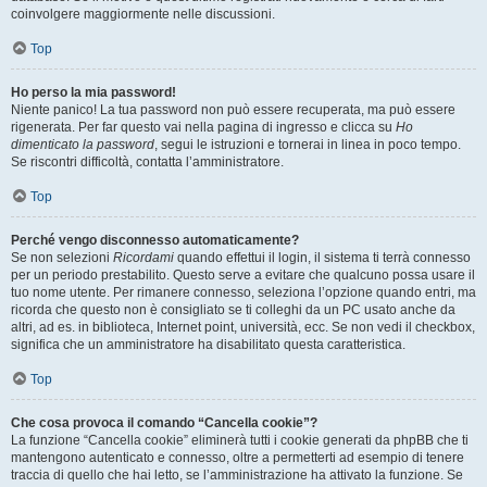
coinvolgere maggiormente nelle discussioni.
Top
Ho perso la mia password!
Niente panico! La tua password non può essere recuperata, ma può essere
rigenerata. Per far questo vai nella pagina di ingresso e clicca su
Ho
dimenticato la password
, segui le istruzioni e tornerai in linea in poco tempo.
Se riscontri difficoltà, contatta l’amministratore.
Top
Perché vengo disconnesso automaticamente?
Se non selezioni
Ricordami
quando effettui il login, il sistema ti terrà connesso
per un periodo prestabilito. Questo serve a evitare che qualcuno possa usare il
tuo nome utente. Per rimanere connesso, seleziona l’opzione quando entri, ma
ricorda che questo non è consigliato se ti colleghi da un PC usato anche da
altri, ad es. in biblioteca, Internet point, università, ecc. Se non vedi il checkbox,
significa che un amministratore ha disabilitato questa caratteristica.
Top
Che cosa provoca il comando “Cancella cookie”?
La funzione “Cancella cookie” eliminerà tutti i cookie generati da phpBB che ti
mantengono autenticato e connesso, oltre a permetterti ad esempio di tenere
traccia di quello che hai letto, se l’amministrazione ha attivato la funzione. Se