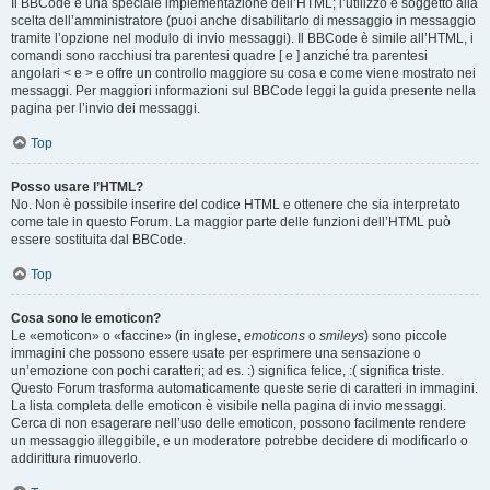
Il BBCode è una speciale implementazione dell’HTML; l’utilizzo è soggetto alla
scelta dell’amministratore (puoi anche disabilitarlo di messaggio in messaggio
tramite l’opzione nel modulo di invio messaggi). Il BBCode è simile all’HTML, i
comandi sono racchiusi tra parentesi quadre [ e ] anziché tra parentesi
angolari < e > e offre un controllo maggiore su cosa e come viene mostrato nei
messaggi. Per maggiori informazioni sul BBCode leggi la guida presente nella
pagina per l’invio dei messaggi.
Top
Posso usare l’HTML?
No. Non è possibile inserire del codice HTML e ottenere che sia interpretato
come tale in questo Forum. La maggior parte delle funzioni dell’HTML può
essere sostituita dal BBCode.
Top
Cosa sono le emoticon?
Le «emoticon» o «faccine» (in inglese,
emoticons
o
smileys
) sono piccole
immagini che possono essere usate per esprimere una sensazione o
un’emozione con pochi caratteri; ad es. :) significa felice, :( significa triste.
Questo Forum trasforma automaticamente queste serie di caratteri in immagini.
La lista completa delle emoticon è visibile nella pagina di invio messaggi.
Cerca di non esagerare nell’uso delle emoticon, possono facilmente rendere
un messaggio illeggibile, e un moderatore potrebbe decidere di modificarlo o
addirittura rimuoverlo.