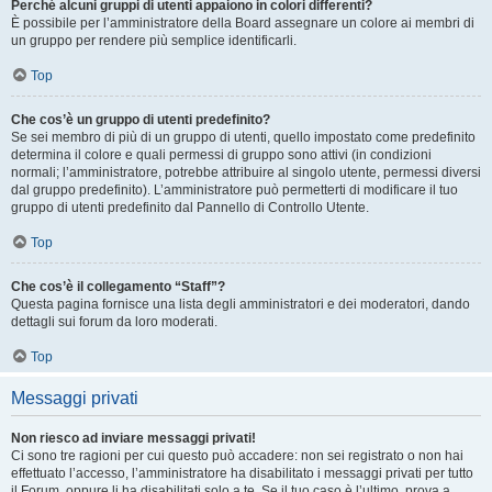
Perché alcuni gruppi di utenti appaiono in colori differenti?
È possibile per l’amministratore della Board assegnare un colore ai membri di
un gruppo per rendere più semplice identificarli.
Top
Che cos’è un gruppo di utenti predefinito?
Se sei membro di più di un gruppo di utenti, quello impostato come predefinito
determina il colore e quali permessi di gruppo sono attivi (in condizioni
normali; l’amministratore, potrebbe attribuire al singolo utente, permessi diversi
dal gruppo predefinito). L’amministratore può permetterti di modificare il tuo
gruppo di utenti predefinito dal Pannello di Controllo Utente.
Top
Che cos’è il collegamento “Staff”?
Questa pagina fornisce una lista degli amministratori e dei moderatori, dando
dettagli sui forum da loro moderati.
Top
Messaggi privati
Non riesco ad inviare messaggi privati!
Ci sono tre ragioni per cui questo può accadere: non sei registrato o non hai
effettuato l’accesso, l’amministratore ha disabilitato i messaggi privati per tutto
il Forum, oppure li ha disabilitati solo a te. Se il tuo caso è l’ultimo, prova a