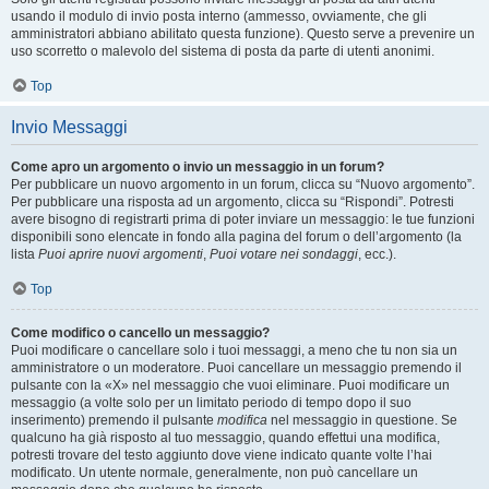
usando il modulo di invio posta interno (ammesso, ovviamente, che gli
amministratori abbiano abilitato questa funzione). Questo serve a prevenire un
uso scorretto o malevolo del sistema di posta da parte di utenti anonimi.
Top
Invio Messaggi
Come apro un argomento o invio un messaggio in un forum?
Per pubblicare un nuovo argomento in un forum, clicca su “Nuovo argomento”.
Per pubblicare una risposta ad un argomento, clicca su “Rispondi”. Potresti
avere bisogno di registrarti prima di poter inviare un messaggio: le tue funzioni
disponibili sono elencate in fondo alla pagina del forum o dell’argomento (la
lista
Puoi aprire nuovi argomenti
,
Puoi votare nei sondaggi
, ecc.).
Top
Come modifico o cancello un messaggio?
Puoi modificare o cancellare solo i tuoi messaggi, a meno che tu non sia un
amministratore o un moderatore. Puoi cancellare un messaggio premendo il
pulsante con la «X» nel messaggio che vuoi eliminare. Puoi modificare un
messaggio (a volte solo per un limitato periodo di tempo dopo il suo
inserimento) premendo il pulsante
modifica
nel messaggio in questione. Se
qualcuno ha già risposto al tuo messaggio, quando effettui una modifica,
potresti trovare del testo aggiunto dove viene indicato quante volte l’hai
modificato. Un utente normale, generalmente, non può cancellare un