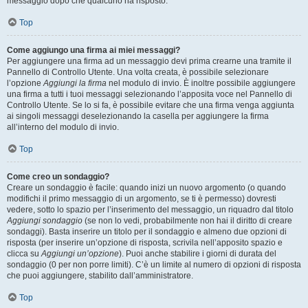
messaggio dopo che qualcuno ha risposto.
Top
Come aggiungo una firma ai miei messaggi?
Per aggiungere una firma ad un messaggio devi prima crearne una tramite il
Pannello di Controllo Utente. Una volta creata, è possibile selezionare
l’opzione
Aggiungi la firma
nel modulo di invio. È inoltre possibile aggiungere
una firma a tutti i tuoi messaggi selezionando l’apposita voce nel Pannello di
Controllo Utente. Se lo si fa, è possibile evitare che una firma venga aggiunta
ai singoli messaggi deselezionando la casella per aggiungere la firma
all’interno del modulo di invio.
Top
Come creo un sondaggio?
Creare un sondaggio è facile: quando inizi un nuovo argomento (o quando
modifichi il primo messaggio di un argomento, se ti è permesso) dovresti
vedere, sotto lo spazio per l’inserimento del messaggio, un riquadro dal titolo
Aggiungi sondaggio
(se non lo vedi, probabilmente non hai il diritto di creare
sondaggi). Basta inserire un titolo per il sondaggio e almeno due opzioni di
risposta (per inserire un’opzione di risposta, scrivila nell’apposito spazio e
clicca su
Aggiungi un’opzione
). Puoi anche stabilire i giorni di durata del
sondaggio (0 per non porre limiti). C’è un limite al numero di opzioni di risposta
che puoi aggiungere, stabilito dall’amministratore.
Top