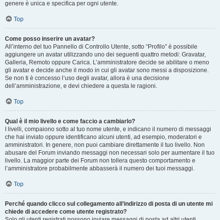
genere è unica e specifica per ogni utente.
Top
Come posso inserire un avatar?
All’interno del tuo Pannello di Controllo Utente, sotto “Profilo” è possibile
aggiungere un avatar utilizzando uno dei seguenti quattro metodi: Gravatar,
Galleria, Remoto oppure Carica. L’amministratore decide se abilitare o meno
gli avatar e decide anche il modo in cui gli avatar sono messi a disposizione.
Se non ti è concesso l’uso degli avatar, allora è una decisione
dell’amministrazione, e devi chiedere a questa le ragioni.
Top
Qual è il mio livello e come faccio a cambiarlo?
I livelli, compaiono sotto al tuo nome utente, e indicano il numero di messaggi
che hai inviato oppure identificano alcuni utenti, ad esempio, moderatori e
amministratori. In genere, non puoi cambiare direttamente il tuo livello. Non
abusare del Forum inviando messaggi non necessari solo per aumentare il tuo
livello. La maggior parte dei Forum non tollera questo comportamento e
l’amministratore probabilmente abbasserà il numero dei tuoi messaggi.
Top
Perché quando clicco sul collegamento all’indirizzo di posta di un utente mi
chiede di accedere come utente registrato?
Solo gli utenti registrati possono inviare messaggi di posta ad altri utenti