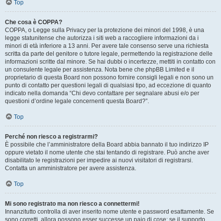
Top
Che cosa è COPPA?
COPPA, o Legge sulla Privacy per la protezione dei minori del 1998, è una
legge statunitense che autorizza i siti web a raccogliere informazioni da i
minori di età inferiore a 13 anni. Per avere tale consenso serve una richiesta
scritta da parte del genitore o tutore legale, permettendo la registrazione delle
informazioni scritte dal minore. Se hai dubbi o incertezze, mettiti in contatto con
un consulente legale per assistenza. Nota bene che phpBB Limited e il
proprietario di questa Board non possono fornire consigli legali e non sono un
punto di contatto per questioni legali di qualsiasi tipo, ad eccezione di quanto
indicato nella domanda “Chi devo contattare per segnalare abusi e/o per
questioni d’ordine legale concernenti questa Board?”.
Top
Perché non riesco a registrarmi?
È possibile che l’amministratore della Board abbia bannato il tuo indirizzo IP
oppure vietato il nome utente che stai tentando di registrare. Può anche aver
disabilitato le registrazioni per impedire ai nuovi visitatori di registrarsi.
Contatta un amministratore per avere assistenza.
Top
Mi sono registrato ma non riesco a connettermi!
Innanzitutto controlla di aver inserito nome utente e password esattamente. Se
sono corretti, allora possono esser successe un paio di cose: se il supporto