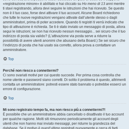
«registrazione minore» è abilitato e hai cliccato su
Ho meno di 13 anni
mentre
ti stavi registrando, allora devi seguire le istruzioni che hai ricevuto. Se questo
non è il tuo caso, forse devi attivare il tuo account. Alcune Board richiedono
che tutte le nuove registrazioni vengano attivate dall’utente stesso o dagli
amministratori, prima di poter accedere. Quando ti registri ti verrà indicato che
tipo di attivazione è richiesta. Se ti è stato inviato un messaggio di posta, allora
segui le istruzioni; se non hai ricevuto nessun messaggio... sei sicuro che il tuo
indirizzo di posta sia valido? (L’attivazione via posta serve a ridurre la
possibilità di avere utenti anonimi che abusano della Board.) Se sei sicuro che
l’indirizzo di posta che hai usato sia corretto, allora prova a contattare un
amministratore.
Top
Perché non riesco a connettermi?
Ci sono svariati motivi per cui questo succede. Per prima cosa controlla che
nome utente e password siano corretti. Di solito il problema è questo, altrimenti
contatta un amministratore: potresti essere stato bannato o potrebbe esserci un
errore di configurazione.
Top
Mi sono registrato tempo fa, ma non riesco più a connettermi?!
È possibile che un amministratore abbia cancellato o disattivato il tuo account
per qualche ragione. Molti siti rimuovono periodicamente gli account degli
utenti che non hanno mai inviato messaggi, per ridurre la grandezza del
database. Se il motivo è quest’ultimo registrati nuovamente e cerca di farti