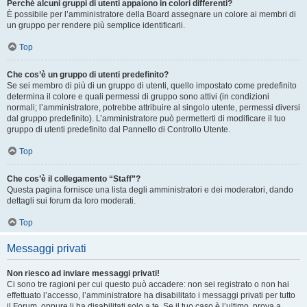
Perché alcuni gruppi di utenti appaiono in colori differenti?
È possibile per l’amministratore della Board assegnare un colore ai membri di
un gruppo per rendere più semplice identificarli.
Top
Che cos’è un gruppo di utenti predefinito?
Se sei membro di più di un gruppo di utenti, quello impostato come predefinito
determina il colore e quali permessi di gruppo sono attivi (in condizioni
normali; l’amministratore, potrebbe attribuire al singolo utente, permessi diversi
dal gruppo predefinito). L’amministratore può permetterti di modificare il tuo
gruppo di utenti predefinito dal Pannello di Controllo Utente.
Top
Che cos’è il collegamento “Staff”?
Questa pagina fornisce una lista degli amministratori e dei moderatori, dando
dettagli sui forum da loro moderati.
Top
Messaggi privati
Non riesco ad inviare messaggi privati!
Ci sono tre ragioni per cui questo può accadere: non sei registrato o non hai
effettuato l’accesso, l’amministratore ha disabilitato i messaggi privati per tutto
il Forum, oppure li ha disabilitati solo a te. Se il tuo caso è l’ultimo, prova a