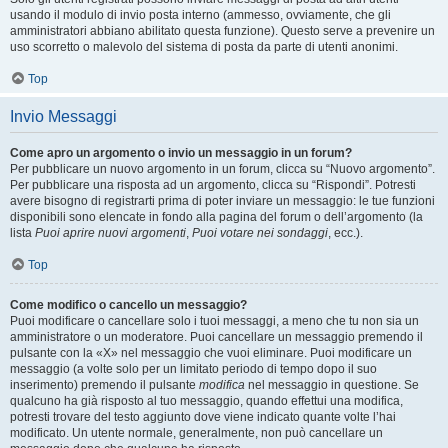
usando il modulo di invio posta interno (ammesso, ovviamente, che gli
amministratori abbiano abilitato questa funzione). Questo serve a prevenire un
uso scorretto o malevolo del sistema di posta da parte di utenti anonimi.
Top
Invio Messaggi
Come apro un argomento o invio un messaggio in un forum?
Per pubblicare un nuovo argomento in un forum, clicca su “Nuovo argomento”.
Per pubblicare una risposta ad un argomento, clicca su “Rispondi”. Potresti
avere bisogno di registrarti prima di poter inviare un messaggio: le tue funzioni
disponibili sono elencate in fondo alla pagina del forum o dell’argomento (la
lista
Puoi aprire nuovi argomenti
,
Puoi votare nei sondaggi
, ecc.).
Top
Come modifico o cancello un messaggio?
Puoi modificare o cancellare solo i tuoi messaggi, a meno che tu non sia un
amministratore o un moderatore. Puoi cancellare un messaggio premendo il
pulsante con la «X» nel messaggio che vuoi eliminare. Puoi modificare un
messaggio (a volte solo per un limitato periodo di tempo dopo il suo
inserimento) premendo il pulsante
modifica
nel messaggio in questione. Se
qualcuno ha già risposto al tuo messaggio, quando effettui una modifica,
potresti trovare del testo aggiunto dove viene indicato quante volte l’hai
modificato. Un utente normale, generalmente, non può cancellare un