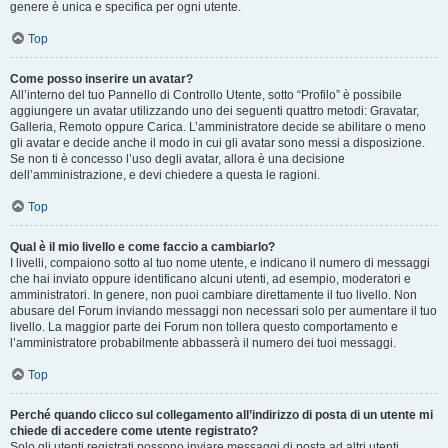
genere è unica e specifica per ogni utente.
Top
Come posso inserire un avatar?
All’interno del tuo Pannello di Controllo Utente, sotto “Profilo” è possibile
aggiungere un avatar utilizzando uno dei seguenti quattro metodi: Gravatar,
Galleria, Remoto oppure Carica. L’amministratore decide se abilitare o meno
gli avatar e decide anche il modo in cui gli avatar sono messi a disposizione.
Se non ti è concesso l’uso degli avatar, allora è una decisione
dell’amministrazione, e devi chiedere a questa le ragioni.
Top
Qual è il mio livello e come faccio a cambiarlo?
I livelli, compaiono sotto al tuo nome utente, e indicano il numero di messaggi
che hai inviato oppure identificano alcuni utenti, ad esempio, moderatori e
amministratori. In genere, non puoi cambiare direttamente il tuo livello. Non
abusare del Forum inviando messaggi non necessari solo per aumentare il tuo
livello. La maggior parte dei Forum non tollera questo comportamento e
l’amministratore probabilmente abbasserà il numero dei tuoi messaggi.
Top
Perché quando clicco sul collegamento all’indirizzo di posta di un utente mi
chiede di accedere come utente registrato?
Solo gli utenti registrati possono inviare messaggi di posta ad altri utenti