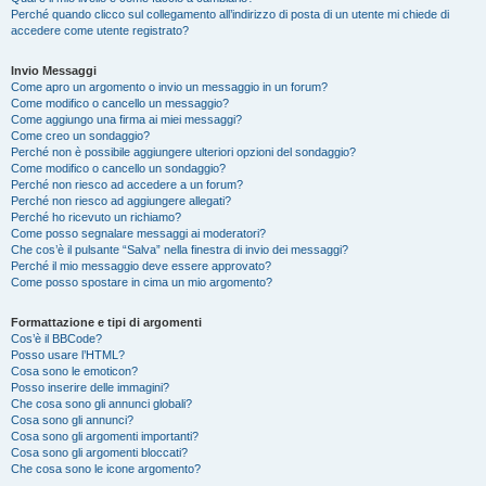
Perché quando clicco sul collegamento all’indirizzo di posta di un utente mi chiede di
accedere come utente registrato?
Invio Messaggi
Come apro un argomento o invio un messaggio in un forum?
Come modifico o cancello un messaggio?
Come aggiungo una firma ai miei messaggi?
Come creo un sondaggio?
Perché non è possibile aggiungere ulteriori opzioni del sondaggio?
Come modifico o cancello un sondaggio?
Perché non riesco ad accedere a un forum?
Perché non riesco ad aggiungere allegati?
Perché ho ricevuto un richiamo?
Come posso segnalare messaggi ai moderatori?
Che cos’è il pulsante “Salva” nella finestra di invio dei messaggi?
Perché il mio messaggio deve essere approvato?
Come posso spostare in cima un mio argomento?
Formattazione e tipi di argomenti
Cos’è il BBCode?
Posso usare l’HTML?
Cosa sono le emoticon?
Posso inserire delle immagini?
Che cosa sono gli annunci globali?
Cosa sono gli annunci?
Cosa sono gli argomenti importanti?
Cosa sono gli argomenti bloccati?
Che cosa sono le icone argomento?