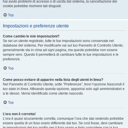
hai avuto problemi di accesso o di uscita dal sistema, la cancellazione dei
cookie potrebbe risolvere tali disguidi.
Top
Impostazioni e preferenze utente
Come cambio le mie impostazioni?
Se sei un utente registrato, tutte le tue impostazioni sono conservate nel
database del sistema. Per modificarle vai sul tuo Pannello di Controllo Utente;
generalmente sta in cima ad ogni pagina, ma questo potrebbe non essere
sempre vero. Questo ti permetterà di cambiare tutte le tue impostazioni e le
preferenze.
Top
Come posso evitare di apparire nella lista degli utenti in linea?
Nel Pannello di Controllo Utente, sotto “Preferenze”, trovi l’opzione
Nascondi il
tuo stato in linea
. Attivando questa opzione, apparirai solo agli amministratori e
a te stesso. Verrai identificato come utente nascosto.
Top
L’ora non è corretta!
L’ora è quasi sicuramente corretta, comunque l’ora che stai vedendo potrebbe
essere quella di un fuso orario differente dal tuo. Se così fosse, devi cambiare
le impostazioni del tuo profilo per il fuso orario e farlo coincidere con la tua