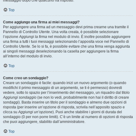
messaggio dopo che qualcuno ha risposto.
Top
Come aggiungo una firma ai miei messaggi?
Per aggiungere una firma ad un messaggio devi prima crearne una tramite il
Pannello di Controllo Utente. Una volta creata, è possibile selezionare
l’opzione
Aggiungi la firma
nel modulo di invio. È inoltre possibile aggiungere
una firma a tutti i tuoi messaggi selezionando l’apposita voce nel Pannello di
Controllo Utente. Se lo si fa, è possibile evitare che una firma venga aggiunta
ai singoli messaggi deselezionando la casella per aggiungere la firma
all’interno del modulo di invio.
Top
Come creo un sondaggio?
Creare un sondaggio è facile: quando inizi un nuovo argomento (o quando
modifichi il primo messaggio di un argomento, se ti è permesso) dovresti
vedere, sotto lo spazio per l’inserimento del messaggio, un riquadro dal titolo
Aggiungi sondaggio
(se non lo vedi, probabilmente non hai il diritto di creare
sondaggi). Basta inserire un titolo per il sondaggio e almeno due opzioni di
risposta (per inserire un’opzione di risposta, scrivila nell’apposito spazio e
clicca su
Aggiungi un’opzione
). Puoi anche stabilire i giorni di durata del
sondaggio (0 per non porre limiti). C’è un limite al numero di opzioni di risposta
che puoi aggiungere, stabilito dall’amministratore.
Top