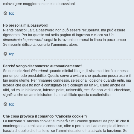
coinvolgere maggiormente nelle discussioni.
Top
Ho perso la mia password!
Niente panico! La tua password non può essere recuperata, ma può essere
rigenerata. Per far questo vai nella pagina di ingresso e clicca su
Ho
dimenticato la password
, segui le istruzioni e tornerai in linea in poco tempo.
Se riscontri difficoltà, contatta l’amministratore.
Top
Perché vengo disconnesso automaticamente?
Se non selezioni
Ricordami
quando effettui il login, il sistema ti terrà connesso
per un periodo prestabilito. Questo serve a evitare che qualcuno possa usare il
tuo nome utente. Per rimanere connesso, seleziona l’opzione quando entri, ma
ricorda che questo non è consigliato se ti colleghi da un PC usato anche da
altri, ad es. in biblioteca, Internet point, università, ecc. Se non vedi il checkbox,
significa che un amministratore ha disabilitato questa caratteristica.
Top
Che cosa provoca il comando “Cancella cookie”?
La funzione “Cancella cookie” eliminerà tutti i cookie generati da phpBB che ti
mantengono autenticato e connesso, oltre a permetterti ad esempio di tenere
traccia di quello che hai letto, se l’amministrazione ha attivato la funzione. Se