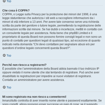
Top
Che cosa è COPPA?
COPPA, o Legge sulla Privacy per la protezione dei minori del 1998, è una
legge statunitense che autorizza i siti web a raccogliere informazioni da i
minori di età inferiore a 13 anni. Per avere tale consenso serve una richiesta
scritta da parte del genitore o tutore legale, permettendo la registrazione delle
informazioni scritte dal minore. Se hai dubbi o incertezze, mettiti in contatto con
un consulente legale per assistenza. Nota bene che phpBB Limited e il
proprietario di questa Board non possono fornire consigli legali e non sono un
punto di contatto per questioni legali di qualsiasi tipo, ad eccezione di quanto
indicato nella domanda “Chi devo contattare per segnalare abusi e/o per
questioni d’ordine legale concernenti questa Board?”.
Top
Perché non riesco a registrarmi?
È possibile che l’amministratore della Board abbia bannato il tuo indirizzo IP
oppure vietato il nome utente che stai tentando di registrare. Può anche aver
disabilitato le registrazioni per impedire ai nuovi visitatori di registrarsi.
Contatta un amministratore per avere assistenza.
Top
Mi sono registrato ma non riesco a connettermi!
Innanzitutto controlla di aver inserito nome utente e password esattamente. Se
sono corretti, allora possono esser successe un paio di cose: se il supporto