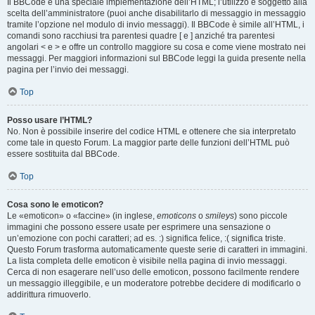
Il BBCode è una speciale implementazione dell’HTML; l’utilizzo è soggetto alla
scelta dell’amministratore (puoi anche disabilitarlo di messaggio in messaggio
tramite l’opzione nel modulo di invio messaggi). Il BBCode è simile all’HTML, i
comandi sono racchiusi tra parentesi quadre [ e ] anziché tra parentesi
angolari < e > e offre un controllo maggiore su cosa e come viene mostrato nei
messaggi. Per maggiori informazioni sul BBCode leggi la guida presente nella
pagina per l’invio dei messaggi.
Top
Posso usare l’HTML?
No. Non è possibile inserire del codice HTML e ottenere che sia interpretato
come tale in questo Forum. La maggior parte delle funzioni dell’HTML può
essere sostituita dal BBCode.
Top
Cosa sono le emoticon?
Le «emoticon» o «faccine» (in inglese,
emoticons
o
smileys
) sono piccole
immagini che possono essere usate per esprimere una sensazione o
un’emozione con pochi caratteri; ad es. :) significa felice, :( significa triste.
Questo Forum trasforma automaticamente queste serie di caratteri in immagini.
La lista completa delle emoticon è visibile nella pagina di invio messaggi.
Cerca di non esagerare nell’uso delle emoticon, possono facilmente rendere
un messaggio illeggibile, e un moderatore potrebbe decidere di modificarlo o
addirittura rimuoverlo.