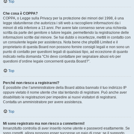
Top
Che cosa è COPPA?
COPPA, o Legge sulla Privacy per la protezione dei minori del 1998, è una
legge statunitense che autorizza i siti web a raccogliere informazioni da i
minori di età inferiore a 13 anni. Per avere tale consenso serve una richiesta
scritta da parte del genitore o tutore legale, permettendo la registrazione delle
informazioni scritte dal minore. Se hai dubbi o incertezze, mettiti in contatto con
un consulente legale per assistenza. Nota bene che phpBB Limited e il
proprietario di questa Board non possono fornire consigli legali e non sono un
punto di contatto per questioni legali di qualsiasi tipo, ad eccezione di quanto
indicato nella domanda “Chi devo contattare per segnalare abusi e/o per
questioni d’ordine legale concernenti questa Board?”.
Top
Perché non riesco a registrarmi?
È possibile che l’amministratore della Board abbia bannato il tuo indirizzo IP
oppure vietato il nome utente che stai tentando di registrare. Può anche aver
disabilitato le registrazioni per impedire ai nuovi visitatori di registrarsi.
Contatta un amministratore per avere assistenza.
Top
Mi sono registrato ma non riesco a connettermi!
Innanzitutto controlla di aver inserito nome utente e password esattamente. Se
sono corretti, allora possono esser successe un paio di cose: se il supporto