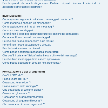
Perché quando clicco sul collegamento all’indirizzo di posta di un utente mi chiede di
accedere come utente registrato?
Invio Messaggi
Come apro un argomento o invio un messaggio in un forum?
Come modifico o cancello un messaggio?
Come aggiungo una firma ai miei messaggi?
Come creo un sondaggio?
Perché non è possibile aggiungere ulteriori opzioni del sondaggio?
Come modifico o cancello un sondaggio?
Perché non riesco ad accedere a un forum?
Perché non riesco ad aggiungere allegati?
Perché ho ricevuto un richiamo?
Come posso segnalare messaggi ai moderatori?
Che cos’è il pulsante “Salva” nella finestra di invio dei messaggi?
Perché il mio messaggio deve essere approvato?
Come posso spostare in cima un mio argomento?
Formattazione e tipi di argomenti
Cos’è il BBCode?
Posso usare l’HTML?
Cosa sono le emoticon?
Posso inserire delle immagini?
Che cosa sono gli annunci globali?
Cosa sono gli annunci?
Cosa sono gli argomenti importanti?
Cosa sono gli argomenti bloccati?
Che cosa sono le icone argomento?