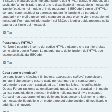
Il BBCode è una speciale implementazione dell’HTML; l’utilizzo è soggetto alla
scelta dell’amministratore (puoi anche disabilitarlo di messaggio in messaggio
tramite l’opzione nel modulo di invio messaggi). Il BBCode è simile all’HTML, i
comandi sono racchiusi tra parentesi quadre [ e ] anziché tra parentesi
angolari < e > e offre un controllo maggiore su cosa e come viene mostrato nei
messaggi. Per maggiori informazioni sul BBCode leggi la guida presente nella
pagina per l’invio dei messaggi.
Top
Posso usare l’HTML?
No. Non è possibile inserire del codice HTML e ottenere che sia interpretato
come tale in questo Forum. La maggior parte delle funzioni dell’HTML può
essere sostituita dal BBCode.
Top
Cosa sono le emoticon?
Le «emoticon» o «faccine» (in inglese,
emoticons
o
smileys
) sono piccole
immagini che possono essere usate per esprimere una sensazione o
un’emozione con pochi caratteri; ad es. :) significa felice, :( significa triste.
Questo Forum trasforma automaticamente queste serie di caratteri in immagini.
La lista completa delle emoticon è visibile nella pagina di invio messaggi.
Cerca di non esagerare nell’uso delle emoticon, possono facilmente rendere
un messaggio illeggibile, e un moderatore potrebbe decidere di modificarlo o
addirittura rimuoverlo.