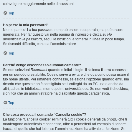
coinvolgere maggiormente nelle discussioni.
Top
Ho perso la mia password!
Niente panico! La tua password non può essere recuperata, ma può essere
rigenerata. Per far questo vai nella pagina di ingresso e clicca su
Ho
dimenticato la password
, segui le istruzioni e tornerai in linea in poco tempo.
Se riscontri difficoltà, contatta l’amministratore.
Top
Perché vengo disconnesso automaticamente?
Se non selezioni
Ricordami
quando effettui il login, il sistema ti terrà connesso
per un periodo prestabilito. Questo serve a evitare che qualcuno possa usare il
tuo nome utente. Per rimanere connesso, seleziona l’opzione quando entri, ma
ricorda che questo non è consigliato se ti colleghi da un PC usato anche da
altri, ad es. in biblioteca, Internet point, università, ecc. Se non vedi il checkbox,
significa che un amministratore ha disabilitato questa caratteristica.
Top
Che cosa provoca il comando “Cancella cookie”?
La funzione “Cancella cookie” eliminerà tutti i cookie generati da phpBB che ti
mantengono autenticato e connesso, oltre a permetterti ad esempio di tenere
traccia di quello che hai letto, se l’amministrazione ha attivato la funzione. Se