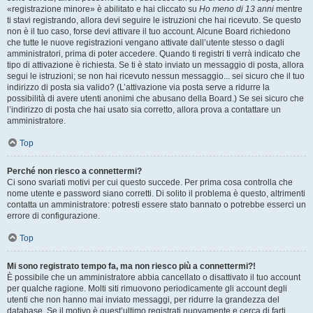
«registrazione minore» è abilitato e hai cliccato su
Ho meno di 13 anni
mentre
ti stavi registrando, allora devi seguire le istruzioni che hai ricevuto. Se questo
non è il tuo caso, forse devi attivare il tuo account. Alcune Board richiedono
che tutte le nuove registrazioni vengano attivate dall’utente stesso o dagli
amministratori, prima di poter accedere. Quando ti registri ti verrà indicato che
tipo di attivazione è richiesta. Se ti è stato inviato un messaggio di posta, allora
segui le istruzioni; se non hai ricevuto nessun messaggio... sei sicuro che il tuo
indirizzo di posta sia valido? (L’attivazione via posta serve a ridurre la
possibilità di avere utenti anonimi che abusano della Board.) Se sei sicuro che
l’indirizzo di posta che hai usato sia corretto, allora prova a contattare un
amministratore.
Top
Perché non riesco a connettermi?
Ci sono svariati motivi per cui questo succede. Per prima cosa controlla che
nome utente e password siano corretti. Di solito il problema è questo, altrimenti
contatta un amministratore: potresti essere stato bannato o potrebbe esserci un
errore di configurazione.
Top
Mi sono registrato tempo fa, ma non riesco più a connettermi?!
È possibile che un amministratore abbia cancellato o disattivato il tuo account
per qualche ragione. Molti siti rimuovono periodicamente gli account degli
utenti che non hanno mai inviato messaggi, per ridurre la grandezza del
database. Se il motivo è quest’ultimo registrati nuovamente e cerca di farti