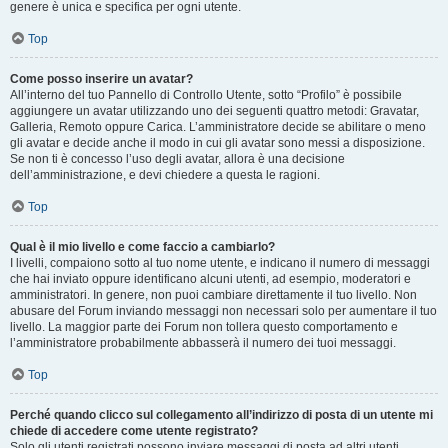
genere è unica e specifica per ogni utente.
Top
Come posso inserire un avatar?
All’interno del tuo Pannello di Controllo Utente, sotto “Profilo” è possibile
aggiungere un avatar utilizzando uno dei seguenti quattro metodi: Gravatar,
Galleria, Remoto oppure Carica. L’amministratore decide se abilitare o meno
gli avatar e decide anche il modo in cui gli avatar sono messi a disposizione.
Se non ti è concesso l’uso degli avatar, allora è una decisione
dell’amministrazione, e devi chiedere a questa le ragioni.
Top
Qual è il mio livello e come faccio a cambiarlo?
I livelli, compaiono sotto al tuo nome utente, e indicano il numero di messaggi
che hai inviato oppure identificano alcuni utenti, ad esempio, moderatori e
amministratori. In genere, non puoi cambiare direttamente il tuo livello. Non
abusare del Forum inviando messaggi non necessari solo per aumentare il tuo
livello. La maggior parte dei Forum non tollera questo comportamento e
l’amministratore probabilmente abbasserà il numero dei tuoi messaggi.
Top
Perché quando clicco sul collegamento all’indirizzo di posta di un utente mi
chiede di accedere come utente registrato?
Solo gli utenti registrati possono inviare messaggi di posta ad altri utenti