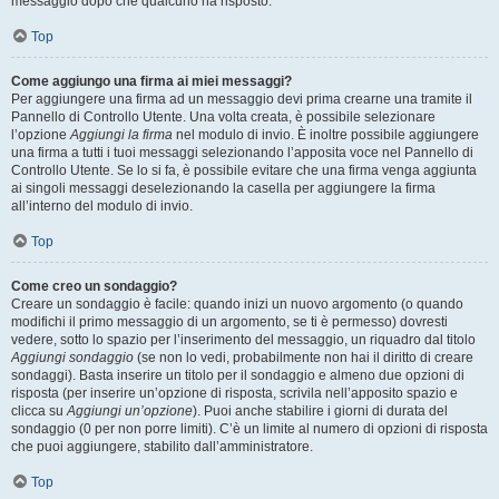
messaggio dopo che qualcuno ha risposto.
Top
Come aggiungo una firma ai miei messaggi?
Per aggiungere una firma ad un messaggio devi prima crearne una tramite il
Pannello di Controllo Utente. Una volta creata, è possibile selezionare
l’opzione
Aggiungi la firma
nel modulo di invio. È inoltre possibile aggiungere
una firma a tutti i tuoi messaggi selezionando l’apposita voce nel Pannello di
Controllo Utente. Se lo si fa, è possibile evitare che una firma venga aggiunta
ai singoli messaggi deselezionando la casella per aggiungere la firma
all’interno del modulo di invio.
Top
Come creo un sondaggio?
Creare un sondaggio è facile: quando inizi un nuovo argomento (o quando
modifichi il primo messaggio di un argomento, se ti è permesso) dovresti
vedere, sotto lo spazio per l’inserimento del messaggio, un riquadro dal titolo
Aggiungi sondaggio
(se non lo vedi, probabilmente non hai il diritto di creare
sondaggi). Basta inserire un titolo per il sondaggio e almeno due opzioni di
risposta (per inserire un’opzione di risposta, scrivila nell’apposito spazio e
clicca su
Aggiungi un’opzione
). Puoi anche stabilire i giorni di durata del
sondaggio (0 per non porre limiti). C’è un limite al numero di opzioni di risposta
che puoi aggiungere, stabilito dall’amministratore.
Top