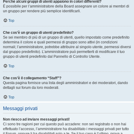
Perché alcuni gruppi di utenti appaiono in colori differenti?
È possibile per l’amministratore della Board assegnare un colore ai membri di
un gruppo per rendere più semplice identificarli.
Top
Che cos’è un gruppo di utenti predefinito?
Se sei membro di più di un gruppo di utenti, quello impostato come predefinito
determina il colore e quali permessi di gruppo sono attivi (in condizioni
normali; l’amministratore, potrebbe attribuire al singolo utente, permessi diversi
dal gruppo predefinito). L’amministratore può permetterti di modificare il tuo
gruppo di utenti predefinito dal Pannello di Controllo Utente.
Top
Che cos’è il collegamento “Staff”?
Questa pagina fornisce una lista degli amministratori e dei moderatori, dando
dettagli sui forum da loro moderati.
Top
Messaggi privati
Non riesco ad inviare messaggi privati!
Ci sono tre ragioni per cui questo può accadere: non sei registrato o non hai
effettuato l’accesso, l’amministratore ha disabilitato i messaggi privati per tutto
il Forum, oppure li ha disabilitati solo a te. Se il tuo caso è l’ultimo, prova a