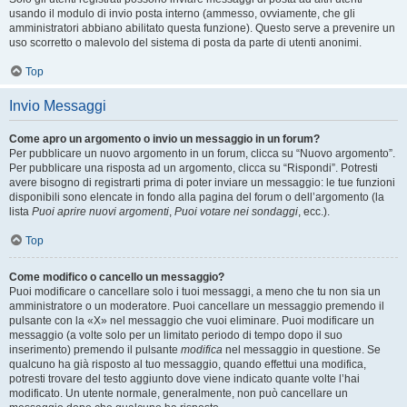
usando il modulo di invio posta interno (ammesso, ovviamente, che gli
amministratori abbiano abilitato questa funzione). Questo serve a prevenire un
uso scorretto o malevolo del sistema di posta da parte di utenti anonimi.
Top
Invio Messaggi
Come apro un argomento o invio un messaggio in un forum?
Per pubblicare un nuovo argomento in un forum, clicca su “Nuovo argomento”.
Per pubblicare una risposta ad un argomento, clicca su “Rispondi”. Potresti
avere bisogno di registrarti prima di poter inviare un messaggio: le tue funzioni
disponibili sono elencate in fondo alla pagina del forum o dell’argomento (la
lista
Puoi aprire nuovi argomenti
,
Puoi votare nei sondaggi
, ecc.).
Top
Come modifico o cancello un messaggio?
Puoi modificare o cancellare solo i tuoi messaggi, a meno che tu non sia un
amministratore o un moderatore. Puoi cancellare un messaggio premendo il
pulsante con la «X» nel messaggio che vuoi eliminare. Puoi modificare un
messaggio (a volte solo per un limitato periodo di tempo dopo il suo
inserimento) premendo il pulsante
modifica
nel messaggio in questione. Se
qualcuno ha già risposto al tuo messaggio, quando effettui una modifica,
potresti trovare del testo aggiunto dove viene indicato quante volte l’hai
modificato. Un utente normale, generalmente, non può cancellare un