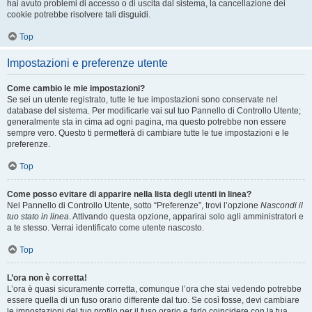
hai avuto problemi di accesso o di uscita dal sistema, la cancellazione dei
cookie potrebbe risolvere tali disguidi.
Top
Impostazioni e preferenze utente
Come cambio le mie impostazioni?
Se sei un utente registrato, tutte le tue impostazioni sono conservate nel
database del sistema. Per modificarle vai sul tuo Pannello di Controllo Utente;
generalmente sta in cima ad ogni pagina, ma questo potrebbe non essere
sempre vero. Questo ti permetterà di cambiare tutte le tue impostazioni e le
preferenze.
Top
Come posso evitare di apparire nella lista degli utenti in linea?
Nel Pannello di Controllo Utente, sotto “Preferenze”, trovi l’opzione
Nascondi il
tuo stato in linea
. Attivando questa opzione, apparirai solo agli amministratori e
a te stesso. Verrai identificato come utente nascosto.
Top
L’ora non è corretta!
L’ora è quasi sicuramente corretta, comunque l’ora che stai vedendo potrebbe
essere quella di un fuso orario differente dal tuo. Se così fosse, devi cambiare
le impostazioni del tuo profilo per il fuso orario e farlo coincidere con la tua