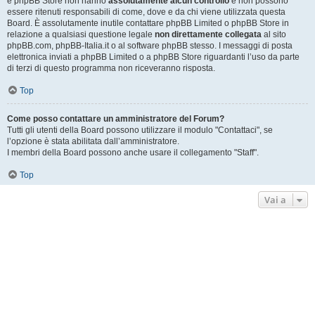
e phpBB Store non hanno
assolutamente alcun controllo
e non possono
essere ritenuti responsabili di come, dove e da chi viene utilizzata questa
Board. È assolutamente inutile contattare phpBB Limited o phpBB Store in
relazione a qualsiasi questione legale
non direttamente collegata
al sito
phpBB.com, phpBB-Italia.it o al software phpBB stesso. I messaggi di posta
elettronica inviati a phpBB Limited o a phpBB Store riguardanti l’uso da parte
di terzi di questo programma non riceveranno risposta.
Top
Come posso contattare un amministratore del Forum?
Tutti gli utenti della Board possono utilizzare il modulo "Contattaci", se
l’opzione è stata abilitata dall’amministratore.
I membri della Board possono anche usare il collegamento "Staff".
Top
Vai a