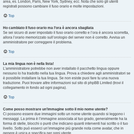
area, es. London, Paris, New York, Sydney, ecc. Nota che solo gli utenti
registrati possono cambiare il fuso orario e molte impostazioni.
Top
Ho cambiato il fuso orario ma l’ora è ancora sbagliata
Se sei sicuro di aver impostato il fuso orario corretto e l’ora è ancora scorretta,
allora l’orario memorizzato sull’orologio del server non è corretto. Avvisa un
amministratore per correggere il problema.
Top
La mia lingua non è nella lista!
L’amministratore potrebbe non aver installato il pacchetto lingua oppure
nessuno lo ha tradotto nella tua lingua. Prova a chiedere agli amministratori se
è possibile installare la tua lingua. Se non esiste puoi fare tu una nuova
traduzione. Puoi trovare altre informazioni sul sito di phpBB Limited (trovi il
collegamento in fondo ad ogni pagina).
Top
Come posso mostrare un’immagine sotto il mio nome utente?
Ci possono essere due immagini sotto un nome utente quando si leggono i
messaggi. La prima è l’immagine associata al tuo grado, generalmente ha la
forma di stelle, blocchi o punti che indicano quanti interventi hai scritto o il tuo
livello. Sotto può esserci un’immagine più grande nota come avatar, che in
genere è unica e specifica per ogni utente.