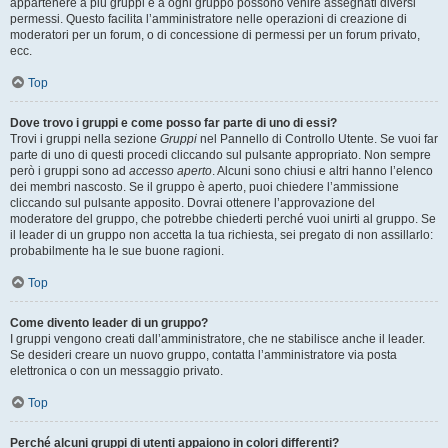
appartenere a più gruppi e a ogni gruppo possono venire assegnati diversi
permessi. Questo facilita l’amministratore nelle operazioni di creazione di
moderatori per un forum, o di concessione di permessi per un forum privato,
ecc.
Top
Dove trovo i gruppi e come posso far parte di uno di essi?
Trovi i gruppi nella sezione
Gruppi
nel Pannello di Controllo Utente. Se vuoi far
parte di uno di questi procedi cliccando sul pulsante appropriato. Non sempre
però i gruppi sono ad
accesso aperto
. Alcuni sono chiusi e altri hanno l’elenco
dei membri nascosto. Se il gruppo è aperto, puoi chiedere l’ammissione
cliccando sul pulsante apposito. Dovrai ottenere l’approvazione del
moderatore del gruppo, che potrebbe chiederti perché vuoi unirti al gruppo. Se
il leader di un gruppo non accetta la tua richiesta, sei pregato di non assillarlo:
probabilmente ha le sue buone ragioni.
Top
Come divento leader di un gruppo?
I gruppi vengono creati dall’amministratore, che ne stabilisce anche il leader.
Se desideri creare un nuovo gruppo, contatta l’amministratore via posta
elettronica o con un messaggio privato.
Top
Perché alcuni gruppi di utenti appaiono in colori differenti?