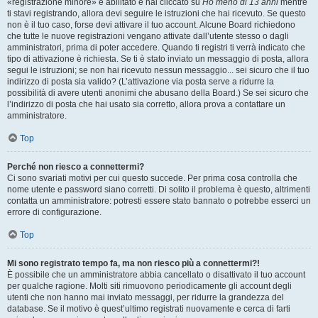
«registrazione minore» è abilitato e hai cliccato su
Ho meno di 13 anni
mentre
ti stavi registrando, allora devi seguire le istruzioni che hai ricevuto. Se questo
non è il tuo caso, forse devi attivare il tuo account. Alcune Board richiedono
che tutte le nuove registrazioni vengano attivate dall’utente stesso o dagli
amministratori, prima di poter accedere. Quando ti registri ti verrà indicato che
tipo di attivazione è richiesta. Se ti è stato inviato un messaggio di posta, allora
segui le istruzioni; se non hai ricevuto nessun messaggio... sei sicuro che il tuo
indirizzo di posta sia valido? (L’attivazione via posta serve a ridurre la
possibilità di avere utenti anonimi che abusano della Board.) Se sei sicuro che
l’indirizzo di posta che hai usato sia corretto, allora prova a contattare un
amministratore.
Top
Perché non riesco a connettermi?
Ci sono svariati motivi per cui questo succede. Per prima cosa controlla che
nome utente e password siano corretti. Di solito il problema è questo, altrimenti
contatta un amministratore: potresti essere stato bannato o potrebbe esserci un
errore di configurazione.
Top
Mi sono registrato tempo fa, ma non riesco più a connettermi?!
È possibile che un amministratore abbia cancellato o disattivato il tuo account
per qualche ragione. Molti siti rimuovono periodicamente gli account degli
utenti che non hanno mai inviato messaggi, per ridurre la grandezza del
database. Se il motivo è quest’ultimo registrati nuovamente e cerca di farti