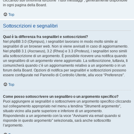
cliccando sull’omonima funzione “I tuoi messaggi”, generalmente disponibile
in ogni pagina della Board.
Top
Sottoscrizioni e segnalibri
Qual è la differenza fra segnalibri e sottoscrizioni?
Nel phpBB 3.0 (Olympus), i segnalibri lavorano in modo molto simile ai
segnalibri di un browser web. Non si viene avvisati in caso di aggiornamento.
Nel phpBB 3.1 (Ascraeus), 3.2 (Rhea) e 3.3 (Proteus), i segnalibri sono simili
alla sottoscrizione di un argomento. È possibile ricevere una notifica quando
un segnalibro di un argomento viene aggiornato. La sottoscrizione, tuttavia, ti
comunicherà quando c’è un aggiornamento relativo a un argomento o in un
forum della Board. Opzioni di notifica per segnalibri e sottoscrizioni possono
essere configurate nel Pannello di Controllo Utente, alla voce “Preferenze”.
Top
Come posso sottoscrivere un segnalibro o un argomento specifico?
Puoi aggiungere ai segnalibri o sottoscrivere un argomento specifico cliccando
sul collegamento appropriato nel menu a tendina “Strumenti argomento”,
situato vicino alla parte superiore e inferiore di un argomento.
Rispondendo a un argomento con la voce “Avvisami via email quando si
risponde in questo argomento” selezionata, sarà anche sottoscritto
l’argomento.