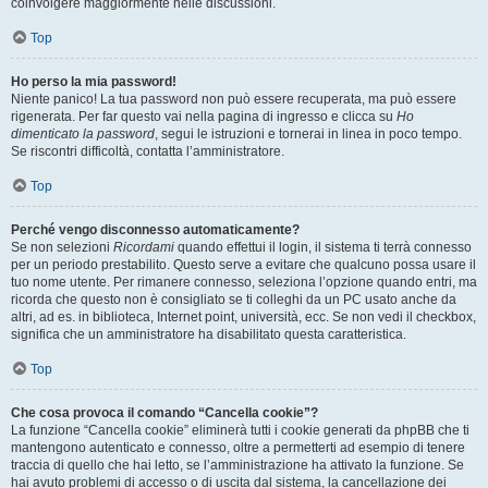
coinvolgere maggiormente nelle discussioni.
Top
Ho perso la mia password!
Niente panico! La tua password non può essere recuperata, ma può essere
rigenerata. Per far questo vai nella pagina di ingresso e clicca su
Ho
dimenticato la password
, segui le istruzioni e tornerai in linea in poco tempo.
Se riscontri difficoltà, contatta l’amministratore.
Top
Perché vengo disconnesso automaticamente?
Se non selezioni
Ricordami
quando effettui il login, il sistema ti terrà connesso
per un periodo prestabilito. Questo serve a evitare che qualcuno possa usare il
tuo nome utente. Per rimanere connesso, seleziona l’opzione quando entri, ma
ricorda che questo non è consigliato se ti colleghi da un PC usato anche da
altri, ad es. in biblioteca, Internet point, università, ecc. Se non vedi il checkbox,
significa che un amministratore ha disabilitato questa caratteristica.
Top
Che cosa provoca il comando “Cancella cookie”?
La funzione “Cancella cookie” eliminerà tutti i cookie generati da phpBB che ti
mantengono autenticato e connesso, oltre a permetterti ad esempio di tenere
traccia di quello che hai letto, se l’amministrazione ha attivato la funzione. Se
hai avuto problemi di accesso o di uscita dal sistema, la cancellazione dei