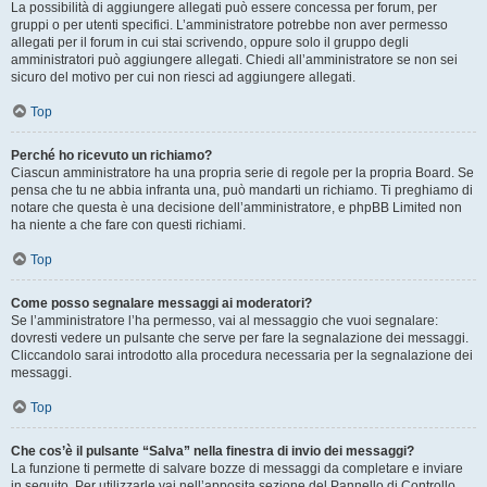
La possibilità di aggiungere allegati può essere concessa per forum, per
gruppi o per utenti specifici. L’amministratore potrebbe non aver permesso
allegati per il forum in cui stai scrivendo, oppure solo il gruppo degli
amministratori può aggiungere allegati. Chiedi all’amministratore se non sei
sicuro del motivo per cui non riesci ad aggiungere allegati.
Top
Perché ho ricevuto un richiamo?
Ciascun amministratore ha una propria serie di regole per la propria Board. Se
pensa che tu ne abbia infranta una, può mandarti un richiamo. Ti preghiamo di
notare che questa è una decisione dell’amministratore, e phpBB Limited non
ha niente a che fare con questi richiami.
Top
Come posso segnalare messaggi ai moderatori?
Se l’amministratore l’ha permesso, vai al messaggio che vuoi segnalare:
dovresti vedere un pulsante che serve per fare la segnalazione dei messaggi.
Cliccandolo sarai introdotto alla procedura necessaria per la segnalazione dei
messaggi.
Top
Che cos’è il pulsante “Salva” nella finestra di invio dei messaggi?
La funzione ti permette di salvare bozze di messaggi da completare e inviare
in seguito. Per utilizzarle vai nell’apposita sezione del Pannello di Controllo