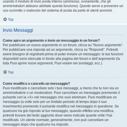
usando il modulo di invio posta interno (ammesso, ovviamente, che gli
amministratori abbiano abilitato questa funzione). Questo serve a prevenire un
uso scorretto o malevolo del sistema di posta da parte di utenti anonimi.
Top
Invio Messaggi
Come apro un argomento o invio un messaggio in un forum?
Per pubblicare un nuovo argomento in un forum, clicca su “Nuovo argomento”.
Per pubblicare una risposta ad un argomento, clicca su “Rispondi”. Potresti
avere bisogno di registrarti prima di poter inviare un messaggio: le tue funzioni
disponibili sono elencate in fondo alla pagina del forum o dell’argomento (la
lista
Puoi aprire nuovi argomenti
,
Puoi votare nei sondaggi
, ecc.).
Top
Come modifico o cancello un messaggio?
Puoi modificare o cancellare solo i tuoi messaggi, a meno che tu non sia un
amministratore o un moderatore. Puoi cancellare un messaggio premendo il
pulsante con la «X» nel messaggio che vuoi eliminare. Puoi modificare un
messaggio (a volte solo per un limitato periodo di tempo dopo il suo
inserimento) premendo il pulsante
modifica
nel messaggio in questione. Se
qualcuno ha già risposto al tuo messaggio, quando effettui una modifica,
potresti trovare del testo aggiunto dove viene indicato quante volte l’hai
modificato. Un utente normale, generalmente, non può cancellare un
messaggio dopo che qualcuno ha risposto.