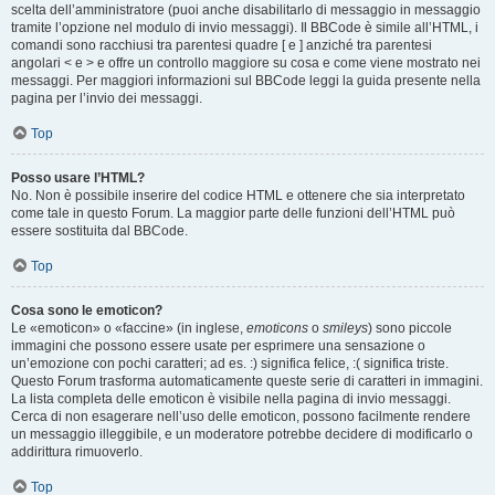
scelta dell’amministratore (puoi anche disabilitarlo di messaggio in messaggio
tramite l’opzione nel modulo di invio messaggi). Il BBCode è simile all’HTML, i
comandi sono racchiusi tra parentesi quadre [ e ] anziché tra parentesi
angolari < e > e offre un controllo maggiore su cosa e come viene mostrato nei
messaggi. Per maggiori informazioni sul BBCode leggi la guida presente nella
pagina per l’invio dei messaggi.
Top
Posso usare l’HTML?
No. Non è possibile inserire del codice HTML e ottenere che sia interpretato
come tale in questo Forum. La maggior parte delle funzioni dell’HTML può
essere sostituita dal BBCode.
Top
Cosa sono le emoticon?
Le «emoticon» o «faccine» (in inglese,
emoticons
o
smileys
) sono piccole
immagini che possono essere usate per esprimere una sensazione o
un’emozione con pochi caratteri; ad es. :) significa felice, :( significa triste.
Questo Forum trasforma automaticamente queste serie di caratteri in immagini.
La lista completa delle emoticon è visibile nella pagina di invio messaggi.
Cerca di non esagerare nell’uso delle emoticon, possono facilmente rendere
un messaggio illeggibile, e un moderatore potrebbe decidere di modificarlo o
addirittura rimuoverlo.
Top