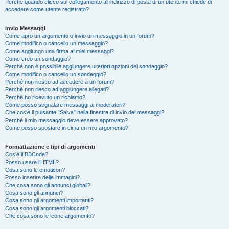
Perché quando clicco sul collegamento all’indirizzo di posta di un utente mi chiede di
accedere come utente registrato?
Invio Messaggi
Come apro un argomento o invio un messaggio in un forum?
Come modifico o cancello un messaggio?
Come aggiungo una firma ai miei messaggi?
Come creo un sondaggio?
Perché non è possibile aggiungere ulteriori opzioni del sondaggio?
Come modifico o cancello un sondaggio?
Perché non riesco ad accedere a un forum?
Perché non riesco ad aggiungere allegati?
Perché ho ricevuto un richiamo?
Come posso segnalare messaggi ai moderatori?
Che cos’è il pulsante “Salva” nella finestra di invio dei messaggi?
Perché il mio messaggio deve essere approvato?
Come posso spostare in cima un mio argomento?
Formattazione e tipi di argomenti
Cos’è il BBCode?
Posso usare l’HTML?
Cosa sono le emoticon?
Posso inserire delle immagini?
Che cosa sono gli annunci globali?
Cosa sono gli annunci?
Cosa sono gli argomenti importanti?
Cosa sono gli argomenti bloccati?
Che cosa sono le icone argomento?