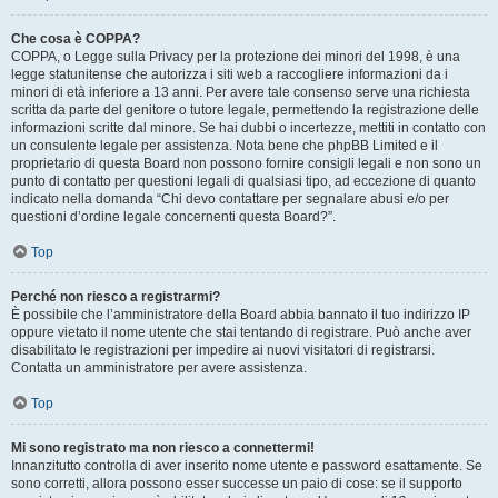
Che cosa è COPPA?
COPPA, o Legge sulla Privacy per la protezione dei minori del 1998, è una
legge statunitense che autorizza i siti web a raccogliere informazioni da i
minori di età inferiore a 13 anni. Per avere tale consenso serve una richiesta
scritta da parte del genitore o tutore legale, permettendo la registrazione delle
informazioni scritte dal minore. Se hai dubbi o incertezze, mettiti in contatto con
un consulente legale per assistenza. Nota bene che phpBB Limited e il
proprietario di questa Board non possono fornire consigli legali e non sono un
punto di contatto per questioni legali di qualsiasi tipo, ad eccezione di quanto
indicato nella domanda “Chi devo contattare per segnalare abusi e/o per
questioni d’ordine legale concernenti questa Board?”.
Top
Perché non riesco a registrarmi?
È possibile che l’amministratore della Board abbia bannato il tuo indirizzo IP
oppure vietato il nome utente che stai tentando di registrare. Può anche aver
disabilitato le registrazioni per impedire ai nuovi visitatori di registrarsi.
Contatta un amministratore per avere assistenza.
Top
Mi sono registrato ma non riesco a connettermi!
Innanzitutto controlla di aver inserito nome utente e password esattamente. Se
sono corretti, allora possono esser successe un paio di cose: se il supporto