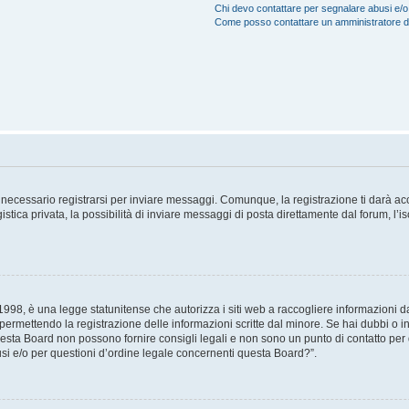
Chi devo contattare per segnalare abusi e/o
Come posso contattare un amministratore 
necessario registrarsi per inviare messaggi. Comunque, la registrazione ti darà acce
tica privata, la possibilità di inviare messaggi di posta direttamente dal forum, l’is
98, è una legge statunitense che autorizza i siti web a raccogliere informazioni da 
, permettendo la registrazione delle informazioni scritte dal minore. Se hai dubbi o i
esta Board non possono fornire consigli legali e non sono un punto di contatto per q
i e/o per questioni d’ordine legale concernenti questa Board?”.