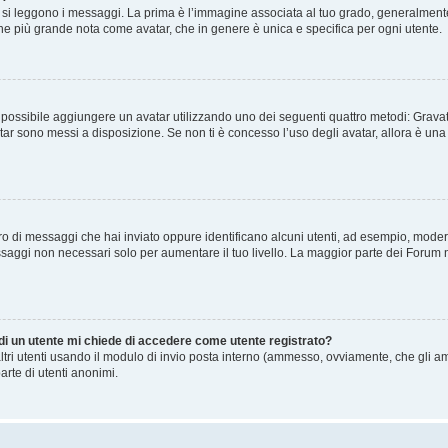
 leggono i messaggi. La prima è l’immagine associata al tuo grado, generalmente ha
agine più grande nota come avatar, che in genere è unica e specifica per ogni utente.
” è possibile aggiungere un avatar utilizzando uno dei seguenti quattro metodi: Gra
atar sono messi a disposizione. Se non ti è concesso l’uso degli avatar, allora è un
mero di messaggi che hai inviato oppure identificano alcuni utenti, ad esempio, mode
ssaggi non necessari solo per aumentare il tuo livello. La maggior parte dei Forum
 di un utente mi chiede di accedere come utente registrato?
altri utenti usando il modulo di invio posta interno (ammesso, ovviamente, che gli a
arte di utenti anonimi.