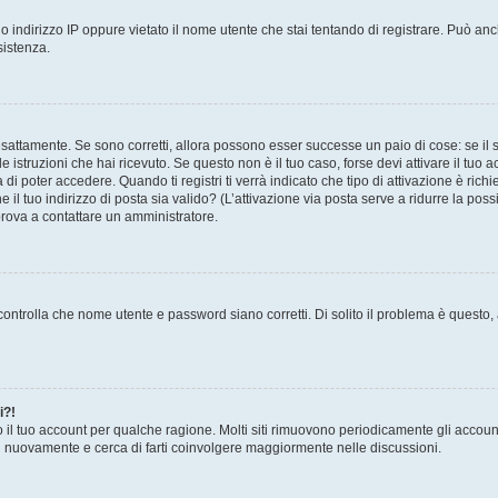
 indirizzo IP oppure vietato il nome utente che stai tentando di registrare. Può anch
sistenza.
sattamente. Se sono corretti, allora possono esser successe un paio di cose: se il 
le istruzioni che hai ricevuto. Se questo non è il tuo caso, forse devi attivare il tu
di poter accedere. Quando ti registri ti verrà indicato che tipo di attivazione è richi
e il tuo indirizzo di posta sia valido? (L’attivazione via posta serve a ridurre la po
 prova a contattare un amministratore.
ontrolla che nome utente e password siano corretti. Di solito il problema è questo, a
i?!
o il tuo account per qualche ragione. Molti siti rimuovono periodicamente gli accoun
ti nuovamente e cerca di farti coinvolgere maggiormente nelle discussioni.