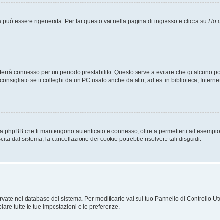
uò essere rigenerata. Per far questo vai nella pagina di ingresso e clicca su
Ho d
a ti terrà connesso per un periodo prestabilito. Questo serve a evitare che qualcuno
sigliato se ti colleghi da un PC usato anche da altri, ad es. in biblioteca, Internet
 da phpBB che ti mantengono autenticato e connesso, oltre a permetterti ad esempio d
cita dal sistema, la cancellazione dei cookie potrebbe risolvere tali disguidi.
servate nel database del sistema. Per modificarle vai sul tuo Pannello di Controllo
re tutte le tue impostazioni e le preferenze.