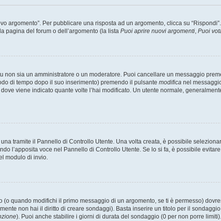
 argomento”. Per pubblicare una risposta ad un argomento, clicca su “Rispondi”. Po
la pagina del forum o dell’argomento (la lista
Puoi aprire nuovi argomenti
,
Puoi vot
 tu non sia un amministratore o un moderatore. Puoi cancellare un messaggio prem
iodo di tempo dopo il suo inserimento) premendo il pulsante
modifica
nel messaggio 
nto dove viene indicato quante volte l’hai modificato. Un utente normale, general
a tramite il Pannello di Controllo Utente. Una volta creata, è possibile seleziona
ndo l’apposita voce nel Pannello di Controllo Utente. Se lo si fa, è possibile evita
el modulo di invio.
(o quando modifichi il primo messaggio di un argomento, se ti è permesso) dovrest
mente non hai il diritto di creare sondaggi). Basta inserire un titolo per il sondaggi
pzione
). Puoi anche stabilire i giorni di durata del sondaggio (0 per non porre limiti