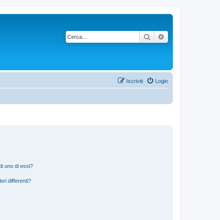
Cerca
Ricerca avanzata
Iscriviti
Login
i uno di essi?
ri differenti?