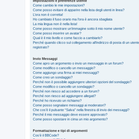
Impostazioni e preferenze utente
Come cambio le mie impostazioni?
Come posso evitare di apparire nella lista degli utenti in linea?
L’ora non è corretta!
Ho cambiato il fuso orario ma l’ora è ancora sbagliata
La mia lingua non è nella lista!
Come posso mostrare un’immagine sotto il mio nome utente?
Come posso inserire un avatar?
Qual è il mio livello e come faccio a cambiarlo?
Perché quando clicco sul collegamento all’indirizzo di posta di un ute
registrato?
Invio Messaggi
Come apro un argomento o invio un messaggio in un forum?
Come modifico o cancello un messaggio?
Come aggiungo una firma ai miei messaggi?
Come creo un sondaggio?
Perché non è possibile aggiungere ulteriori opzioni del sondaggio?
Come modifico o cancello un sondaggio?
Perché non riesco ad accedere a un forum?
Perché non riesco ad aggiungere allegati?
Perché ho ricevuto un richiamo?
Come posso segnalare messaggi ai moderatori?
Che cos’è il pulsante “Salva” nella finestra di invio dei messaggi?
Perché il mio messaggio deve essere approvato?
Come posso spostare in cima un mio argomento?
Formattazione e tipi di argomenti
Cos’è il BBCode?