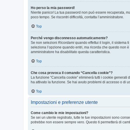
Ho perso la mia password!
Niente panico! La tua password non può essere recuperata, ma p
poco tempo. Se riscontri difficoltà, contatta l’amministratore.
Top
Perché vengo disconnesso automaticamente?
Se non selezioni
Ricordami
quando effettui il login, il sistem
seleziona l’opzione quando entri, ma ricorda che questo non è con
amministratore ha disabilitato questa caratteristica.
Top
Che cosa provoca il comando “Cancella cookie”?
La funzione “Cancella cookie” eliminerà tutti i cookie generati
ha attivato la funzione. Se hai avuto problemi di accesso o di us
Top
Impostazioni e preferenze utente
Come cambio le mie impostazioni?
Se sei un utente registrato, tutte le tue impostazioni sono con
potrebbe non essere sempre vero. Questo ti permetterà di cambia