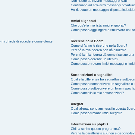
Non riesco ad inviare messaggi privati!
Continuano ad arrivarmi messaggi privati ind
Ho ricevuto un messaggio di posta indeside
Amici e ignorati
Che cos’è la mia lista amici e ignorati?
Come posso aggiungere o rimuovere un utente
Ricerche nella Board
nte mi chiede di accedere come utente
Come si fanno le ricerche nella Board?
Perché la mia ricerca non dà risultati?
Perché la mia ricerca dà come risultato una
Come posso cercare un utente?
Come posso trovare i miei messaggi e i mie
Sottoscrizioni e segnalibri
Qual è la differenza fra segnalibri e sottoscr
Come posso sottoscrivere un segnalibro o 
Come posso sottoscrivere un forum specifi
Come cancello le mie sottoscrizioni?
Allegati
Quali allegati sono ammessi in questa Boar
Come posso trovare i miei allegati?
Informazioni su phpBB
Chi ha scritto questo programma?
Perché la caratteristica X non è disponibile?