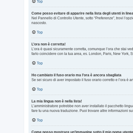
Top
Come posso evitare di apparire nella lista degli utenti in line
Nel Pannello di Controllo Utente, sotto “Preferenze”, trovi l’op
nascosto.
Top
L’ora non è corretta!
L’ora è quasi sicuramente corretta, comunque l’ora che stai vede
farlo coincidere con la tua area, es. London, Paris, New York, S
Top
Ho cambiato il fuso orario ma l’ora è ancora sbagliata
Se sei sicuro di aver impostato il fuso orario corretto e l’ora è
Top
La mia lingua non è nella lista!
L’amministratore potrebbe non aver installato il pacchetto lingu
fare tu una nuova traduzione. Puoi trovare altre informazioni su
Top
Come posso mostrare un’immagine sotto il mio nome utent