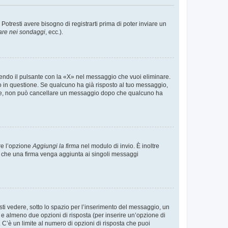
tresti avere bisogno di registrarti prima di poter inviare un
are nei sondaggi
, ecc.).
endo il pulsante con la «X» nel messaggio che vuoi eliminare.
in questione. Se qualcuno ha già risposto al tuo messaggio,
mente, non può cancellare un messaggio dopo che qualcuno ha
re l’opzione
Aggiungi la firma
nel modulo di invio. È inoltre
re che una firma venga aggiunta ai singoli messaggi
i vedere, sotto lo spazio per l’inserimento del messaggio, un
o e almeno due opzioni di risposta (per inserire un’opzione di
). C’è un limite al numero di opzioni di risposta che puoi