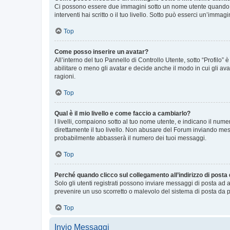
Ci possono essere due immagini sotto un nome utente quando si
interventi hai scritto o il tuo livello. Sotto può esserci un’imm
Top
Come posso inserire un avatar?
All’interno del tuo Pannello di Controllo Utente, sotto “Profilo
abilitare o meno gli avatar e decide anche il modo in cui gli av
ragioni.
Top
Qual è il mio livello e come faccio a cambiarlo?
I livelli, compaiono sotto al tuo nome utente, e indicano il nu
direttamente il tuo livello. Non abusare del Forum inviando me
probabilmente abbasserà il numero dei tuoi messaggi.
Top
Perché quando clicco sul collegamento all’indirizzo di posta
Solo gli utenti registrati possono inviare messaggi di posta ad 
prevenire un uso scorretto o malevolo del sistema di posta da p
Top
Invio Messaggi