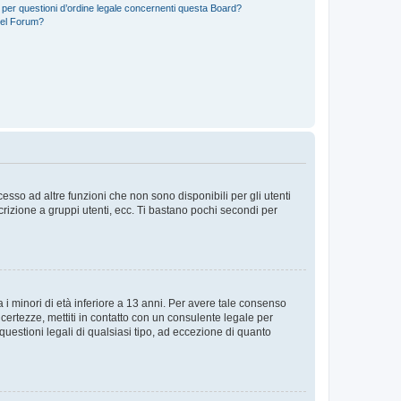
 per questioni d’ordine legale concernenti questa Board?
del Forum?
sso ad altre funzioni che non sono disponibili per gli utenti
crizione a gruppi utenti, ecc. Ti bastano pochi secondi per
i minori di età inferiore a 13 anni. Per avere tale consenso
ncertezze, mettiti in contatto con un consulente legale per
uestioni legali di qualsiasi tipo, ad eccezione di quanto