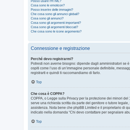
Posso usare l’HTML?
Cosa sono le emoticon?
Posso inserire delle immagini?
Che cosa sono gli annunci globali?
Cosa sono gli annunci?
Cosa sono gli argomenti importanti?
Cosa sono gli argomenti bloccati?
Che cosa sono le icone argomento?
Connessione e registrazione
Perché devo registrarmi?
Potresti non averne bisogno: dipende dagli amministratori se è 
ospiti come l’uso di un’immagine personale definibile, messaggis
registrarti e quindi ti raccomandiamo di farlo.
Top
Che cosa è COPPA?
COPPA, o Legge sulla Privacy per la protezione dei minori del 19
serve una richiesta scritta da parte del genitore o tutore legale
assistenza. Nota bene che phpBB Limited e il proprietario di qu
indicato nella domanda “Chi devo contattare per segnalare abus
Top