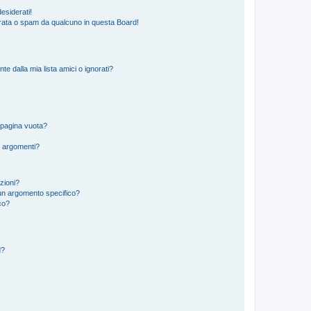
esiderati!
rata o spam da qualcuno in questa Board!
 dalla mia lista amici o ignorati?
 pagina vuota?
i argomenti?
izioni?
un argomento specifico?
co?
d?