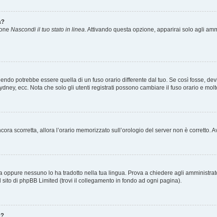
a?
zione
Nascondi il tuo stato in linea
. Attivando questa opzione, apparirai solo agli ammi
ndo potrebbe essere quella di un fuso orario differente dal tuo. Se così fosse, devi 
ydney, ecc. Nota che solo gli utenti registrati possono cambiare il fuso orario e mol
 ancora scorretta, allora l’orario memorizzato sull’orologio del server non è corretto
a oppure nessuno lo ha tradotto nella tua lingua. Prova a chiedere agli amministrator
l sito di phpBB Limited (trovi il collegamento in fondo ad ogni pagina).
e?