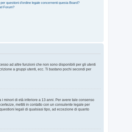
 per questioni d’ordine legale concernenti questa Board?
del Forum?
sso ad altre funzioni che non sono disponibili per gli utenti
crizione a gruppi utenti, ecc. Ti bastano pochi secondi per
i minori di età inferiore a 13 anni. Per avere tale consenso
ncertezze, mettiti in contatto con un consulente legale per
uestioni legali di qualsiasi tipo, ad eccezione di quanto