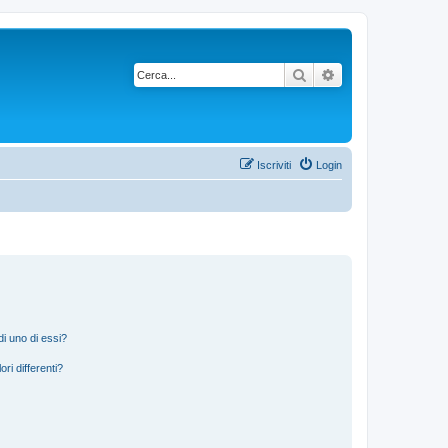
Cerca
Ricerca avanzata
Iscriviti
Login
i uno di essi?
ri differenti?