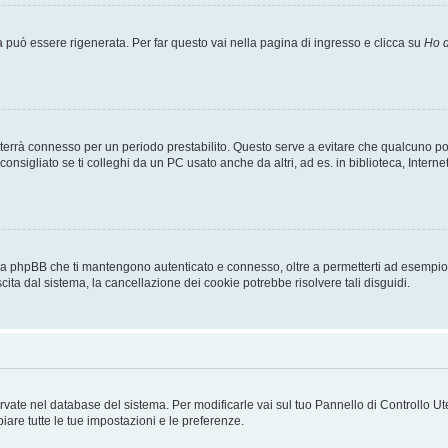
uò essere rigenerata. Per far questo vai nella pagina di ingresso e clicca su
Ho d
a ti terrà connesso per un periodo prestabilito. Questo serve a evitare che qualcuno
sigliato se ti colleghi da un PC usato anche da altri, ad es. in biblioteca, Internet
 da phpBB che ti mantengono autenticato e connesso, oltre a permetterti ad esempio d
cita dal sistema, la cancellazione dei cookie potrebbe risolvere tali disguidi.
servate nel database del sistema. Per modificarle vai sul tuo Pannello di Controllo
re tutte le tue impostazioni e le preferenze.