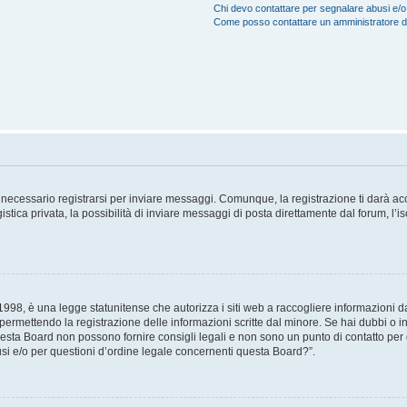
Chi devo contattare per segnalare abusi e/o
Come posso contattare un amministratore 
necessario registrarsi per inviare messaggi. Comunque, la registrazione ti darà acce
tica privata, la possibilità di inviare messaggi di posta direttamente dal forum, l’is
98, è una legge statunitense che autorizza i siti web a raccogliere informazioni da 
, permettendo la registrazione delle informazioni scritte dal minore. Se hai dubbi o i
esta Board non possono fornire consigli legali e non sono un punto di contatto per q
i e/o per questioni d’ordine legale concernenti questa Board?”.