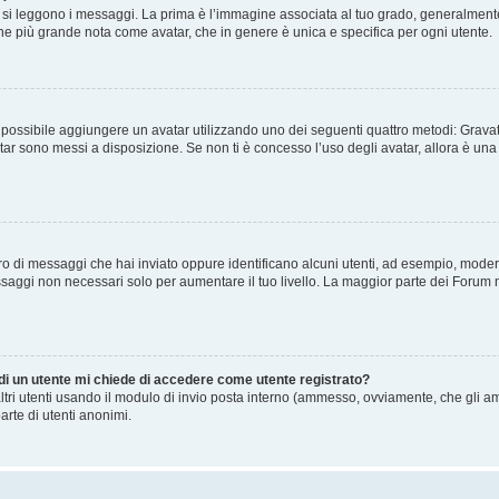
 leggono i messaggi. La prima è l’immagine associata al tuo grado, generalmente ha
agine più grande nota come avatar, che in genere è unica e specifica per ogni utente.
” è possibile aggiungere un avatar utilizzando uno dei seguenti quattro metodi: Gra
atar sono messi a disposizione. Se non ti è concesso l’uso degli avatar, allora è un
mero di messaggi che hai inviato oppure identificano alcuni utenti, ad esempio, mode
ssaggi non necessari solo per aumentare il tuo livello. La maggior parte dei Forum
 di un utente mi chiede di accedere come utente registrato?
altri utenti usando il modulo di invio posta interno (ammesso, ovviamente, che gli a
arte di utenti anonimi.