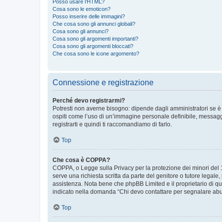
Posso usare l’HTML?
Cosa sono le emoticon?
Posso inserire delle immagini?
Che cosa sono gli annunci globali?
Cosa sono gli annunci?
Cosa sono gli argomenti importanti?
Cosa sono gli argomenti bloccati?
Che cosa sono le icone argomento?
Connessione e registrazione
Perché devo registrarmi?
Potresti non averne bisogno: dipende dagli amministratori se è 
ospiti come l’uso di un’immagine personale definibile, messaggis
registrarti e quindi ti raccomandiamo di farlo.
Top
Che cosa è COPPA?
COPPA, o Legge sulla Privacy per la protezione dei minori del 19
serve una richiesta scritta da parte del genitore o tutore legale
assistenza. Nota bene che phpBB Limited e il proprietario di qu
indicato nella domanda “Chi devo contattare per segnalare abus
Top