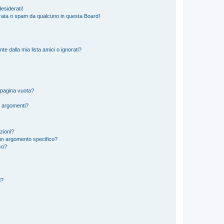
esiderati!
rata o spam da qualcuno in questa Board!
 dalla mia lista amici o ignorati?
 pagina vuota?
i argomenti?
izioni?
un argomento specifico?
co?
d?