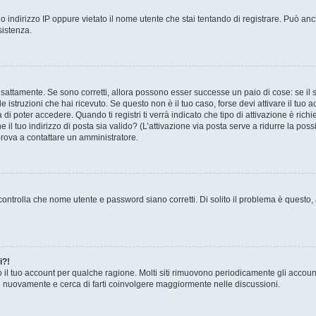
 indirizzo IP oppure vietato il nome utente che stai tentando di registrare. Può anch
sistenza.
sattamente. Se sono corretti, allora possono esser successe un paio di cose: se il 
le istruzioni che hai ricevuto. Se questo non è il tuo caso, forse devi attivare il tu
di poter accedere. Quando ti registri ti verrà indicato che tipo di attivazione è richi
e il tuo indirizzo di posta sia valido? (L’attivazione via posta serve a ridurre la po
 prova a contattare un amministratore.
ontrolla che nome utente e password siano corretti. Di solito il problema è questo, a
i?!
o il tuo account per qualche ragione. Molti siti rimuovono periodicamente gli accoun
ti nuovamente e cerca di farti coinvolgere maggiormente nelle discussioni.