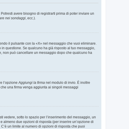
tresti avere bisogno di registrarti prima di poter inviare un
are nei sondaggi
, ecc.).
endo il pulsante con la «X» nel messaggio che vuoi eliminare.
in questione. Se qualcuno ha già risposto al tuo messaggio,
mente, non può cancellare un messaggio dopo che qualcuno ha
re l’opzione
Aggiungi la firma
nel modulo di invio. È inoltre
re che una firma venga aggiunta ai singoli messaggi
i vedere, sotto lo spazio per l’inserimento del messaggio, un
o e almeno due opzioni di risposta (per inserire un’opzione di
). C’è un limite al numero di opzioni di risposta che puoi