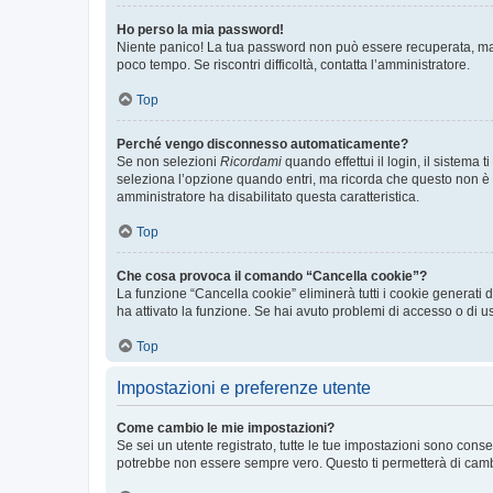
Ho perso la mia password!
Niente panico! La tua password non può essere recuperata, ma p
poco tempo. Se riscontri difficoltà, contatta l’amministratore.
Top
Perché vengo disconnesso automaticamente?
Se non selezioni
Ricordami
quando effettui il login, il sistem
seleziona l’opzione quando entri, ma ricorda che questo non è con
amministratore ha disabilitato questa caratteristica.
Top
Che cosa provoca il comando “Cancella cookie”?
La funzione “Cancella cookie” eliminerà tutti i cookie generati
ha attivato la funzione. Se hai avuto problemi di accesso o di us
Top
Impostazioni e preferenze utente
Come cambio le mie impostazioni?
Se sei un utente registrato, tutte le tue impostazioni sono con
potrebbe non essere sempre vero. Questo ti permetterà di cambia