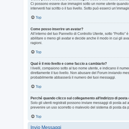
Ci possono essere due immagini sotto un nome utente quando si
interventi hai scritto o il tuo livello. Sotto può esserci un’imm
Top
Come posso inserire un avatar?
All’interno del tuo Pannello di Controllo Utente, sotto “Profilo
abilitare o meno gli avatar e decide anche il modo in cui gli av
ragioni.
Top
Qual è il mio livello e come faccio a cambiarlo?
I livelli, compaiono sotto al tuo nome utente, e indicano il nu
direttamente il tuo livello. Non abusare del Forum inviando me
probabilmente abbasserà il numero dei tuoi messaggi.
Top
Perché quando clicco sul collegamento all’indirizzo di posta
Solo gli utenti registrati possono inviare messaggi di posta ad 
prevenire un uso scorretto o malevolo del sistema di posta da p
Top
Invio Messaggi