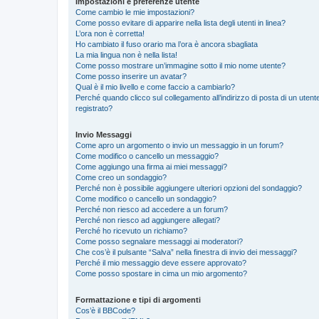
Impostazioni e preferenze utente
Come cambio le mie impostazioni?
Come posso evitare di apparire nella lista degli utenti in linea?
L’ora non è corretta!
Ho cambiato il fuso orario ma l’ora è ancora sbagliata
La mia lingua non è nella lista!
Come posso mostrare un’immagine sotto il mio nome utente?
Come posso inserire un avatar?
Qual è il mio livello e come faccio a cambiarlo?
Perché quando clicco sul collegamento all’indirizzo di posta di un ute
registrato?
Invio Messaggi
Come apro un argomento o invio un messaggio in un forum?
Come modifico o cancello un messaggio?
Come aggiungo una firma ai miei messaggi?
Come creo un sondaggio?
Perché non è possibile aggiungere ulteriori opzioni del sondaggio?
Come modifico o cancello un sondaggio?
Perché non riesco ad accedere a un forum?
Perché non riesco ad aggiungere allegati?
Perché ho ricevuto un richiamo?
Come posso segnalare messaggi ai moderatori?
Che cos’è il pulsante “Salva” nella finestra di invio dei messaggi?
Perché il mio messaggio deve essere approvato?
Come posso spostare in cima un mio argomento?
Formattazione e tipi di argomenti
Cos’è il BBCode?