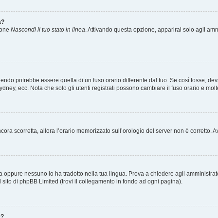
a?
zione
Nascondi il tuo stato in linea
. Attivando questa opzione, apparirai solo agli ammi
ndo potrebbe essere quella di un fuso orario differente dal tuo. Se così fosse, devi 
ydney, ecc. Nota che solo gli utenti registrati possono cambiare il fuso orario e mol
 ancora scorretta, allora l’orario memorizzato sull’orologio del server non è corretto
a oppure nessuno lo ha tradotto nella tua lingua. Prova a chiedere agli amministrator
l sito di phpBB Limited (trovi il collegamento in fondo ad ogni pagina).
e?