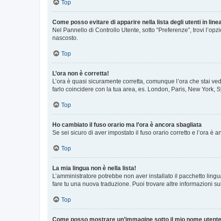
Top
Come posso evitare di apparire nella lista degli utenti in line
Nel Pannello di Controllo Utente, sotto “Preferenze”, trovi l’op
nascosto.
Top
L’ora non è corretta!
L’ora è quasi sicuramente corretta, comunque l’ora che stai vede
farlo coincidere con la tua area, es. London, Paris, New York, S
Top
Ho cambiato il fuso orario ma l’ora è ancora sbagliata
Se sei sicuro di aver impostato il fuso orario corretto e l’ora è
Top
La mia lingua non è nella lista!
L’amministratore potrebbe non aver installato il pacchetto lingu
fare tu una nuova traduzione. Puoi trovare altre informazioni su
Top
Come posso mostrare un’immagine sotto il mio nome utent