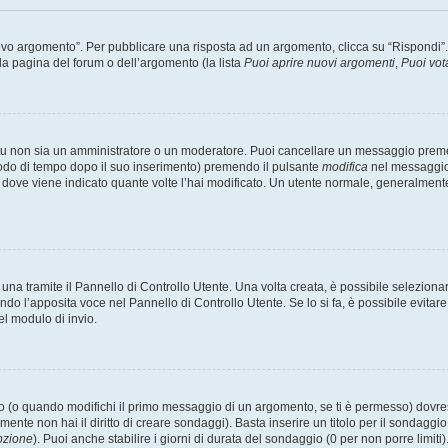
 argomento”. Per pubblicare una risposta ad un argomento, clicca su “Rispondi”. Po
la pagina del forum o dell’argomento (la lista
Puoi aprire nuovi argomenti
,
Puoi vot
 tu non sia un amministratore o un moderatore. Puoi cancellare un messaggio prem
iodo di tempo dopo il suo inserimento) premendo il pulsante
modifica
nel messaggio 
nto dove viene indicato quante volte l’hai modificato. Un utente normale, general
a tramite il Pannello di Controllo Utente. Una volta creata, è possibile seleziona
ndo l’apposita voce nel Pannello di Controllo Utente. Se lo si fa, è possibile evita
el modulo di invio.
(o quando modifichi il primo messaggio di un argomento, se ti è permesso) dovrest
mente non hai il diritto di creare sondaggi). Basta inserire un titolo per il sondaggi
pzione
). Puoi anche stabilire i giorni di durata del sondaggio (0 per non porre limiti