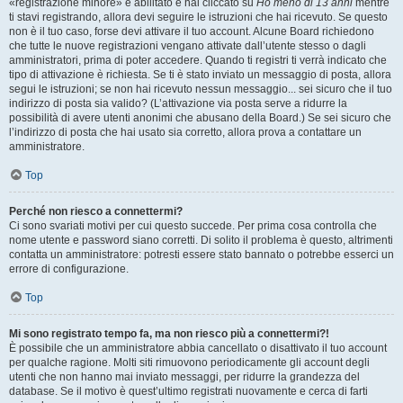
«registrazione minore» è abilitato e hai cliccato su
Ho meno di 13 anni
mentre
ti stavi registrando, allora devi seguire le istruzioni che hai ricevuto. Se questo
non è il tuo caso, forse devi attivare il tuo account. Alcune Board richiedono
che tutte le nuove registrazioni vengano attivate dall’utente stesso o dagli
amministratori, prima di poter accedere. Quando ti registri ti verrà indicato che
tipo di attivazione è richiesta. Se ti è stato inviato un messaggio di posta, allora
segui le istruzioni; se non hai ricevuto nessun messaggio... sei sicuro che il tuo
indirizzo di posta sia valido? (L’attivazione via posta serve a ridurre la
possibilità di avere utenti anonimi che abusano della Board.) Se sei sicuro che
l’indirizzo di posta che hai usato sia corretto, allora prova a contattare un
amministratore.
Top
Perché non riesco a connettermi?
Ci sono svariati motivi per cui questo succede. Per prima cosa controlla che
nome utente e password siano corretti. Di solito il problema è questo, altrimenti
contatta un amministratore: potresti essere stato bannato o potrebbe esserci un
errore di configurazione.
Top
Mi sono registrato tempo fa, ma non riesco più a connettermi?!
È possibile che un amministratore abbia cancellato o disattivato il tuo account
per qualche ragione. Molti siti rimuovono periodicamente gli account degli
utenti che non hanno mai inviato messaggi, per ridurre la grandezza del
database. Se il motivo è quest’ultimo registrati nuovamente e cerca di farti