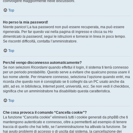
coinvolgere maggiormente nelle discussioni.
Top
Ho perso la mia password!
Niente panico! La tua password non può essere recuperata, ma può essere
rigenerata. Per far questo vai nella pagina di ingresso e clicca su
Ho
dimenticato la password
, segui le istruzioni e tornerai in linea in poco tempo.
Se riscontri difficoltà, contatta l’amministratore.
Top
Perché vengo disconnesso automaticamente?
Se non selezioni
Ricordami
quando effettui il login, il sistema ti terrà connesso
per un periodo prestabilito. Questo serve a evitare che qualcuno possa usare il
tuo nome utente. Per rimanere connesso, seleziona l’opzione quando entri, ma
ricorda che questo non è consigliato se ti colleghi da un PC usato anche da
altri, ad es. in biblioteca, Internet point, università, ecc. Se non vedi il checkbox,
significa che un amministratore ha disabilitato questa caratteristica.
Top
Che cosa provoca il comando “Cancella cookie”?
La funzione “Cancella cookie” eliminerà tutti i cookie generati da phpBB che ti
mantengono autenticato e connesso, oltre a permetterti ad esempio di tenere
traccia di quello che hai letto, se l’amministrazione ha attivato la funzione. Se
hai avuto problemi di accesso o di uscita dal sistema, la cancellazione dei