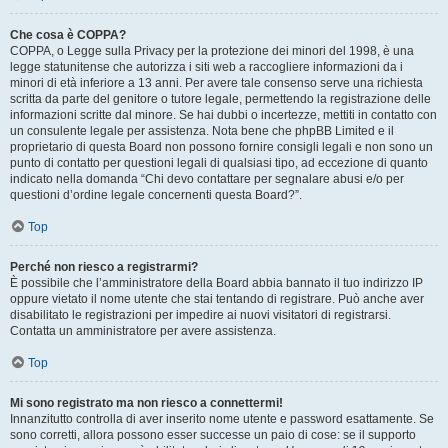
Che cosa è COPPA?
COPPA, o Legge sulla Privacy per la protezione dei minori del 1998, è una
legge statunitense che autorizza i siti web a raccogliere informazioni da i
minori di età inferiore a 13 anni. Per avere tale consenso serve una richiesta
scritta da parte del genitore o tutore legale, permettendo la registrazione delle
informazioni scritte dal minore. Se hai dubbi o incertezze, mettiti in contatto con
un consulente legale per assistenza. Nota bene che phpBB Limited e il
proprietario di questa Board non possono fornire consigli legali e non sono un
punto di contatto per questioni legali di qualsiasi tipo, ad eccezione di quanto
indicato nella domanda “Chi devo contattare per segnalare abusi e/o per
questioni d’ordine legale concernenti questa Board?”.
Top
Perché non riesco a registrarmi?
È possibile che l’amministratore della Board abbia bannato il tuo indirizzo IP
oppure vietato il nome utente che stai tentando di registrare. Può anche aver
disabilitato le registrazioni per impedire ai nuovi visitatori di registrarsi.
Contatta un amministratore per avere assistenza.
Top
Mi sono registrato ma non riesco a connettermi!
Innanzitutto controlla di aver inserito nome utente e password esattamente. Se
sono corretti, allora possono esser successe un paio di cose: se il supporto