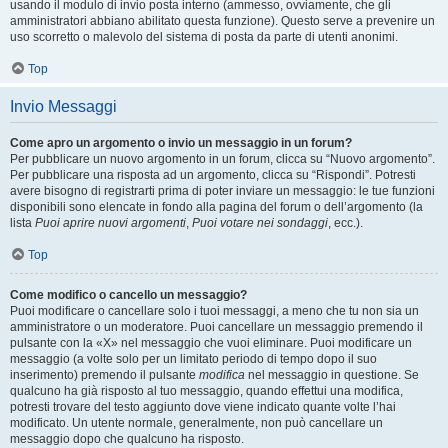
usando il modulo di invio posta interno (ammesso, ovviamente, che gli
amministratori abbiano abilitato questa funzione). Questo serve a prevenire un
uso scorretto o malevolo del sistema di posta da parte di utenti anonimi.
Top
Invio Messaggi
Come apro un argomento o invio un messaggio in un forum?
Per pubblicare un nuovo argomento in un forum, clicca su “Nuovo argomento”.
Per pubblicare una risposta ad un argomento, clicca su “Rispondi”. Potresti
avere bisogno di registrarti prima di poter inviare un messaggio: le tue funzioni
disponibili sono elencate in fondo alla pagina del forum o dell’argomento (la
lista
Puoi aprire nuovi argomenti
,
Puoi votare nei sondaggi
, ecc.).
Top
Come modifico o cancello un messaggio?
Puoi modificare o cancellare solo i tuoi messaggi, a meno che tu non sia un
amministratore o un moderatore. Puoi cancellare un messaggio premendo il
pulsante con la «X» nel messaggio che vuoi eliminare. Puoi modificare un
messaggio (a volte solo per un limitato periodo di tempo dopo il suo
inserimento) premendo il pulsante
modifica
nel messaggio in questione. Se
qualcuno ha già risposto al tuo messaggio, quando effettui una modifica,
potresti trovare del testo aggiunto dove viene indicato quante volte l’hai
modificato. Un utente normale, generalmente, non può cancellare un
messaggio dopo che qualcuno ha risposto.