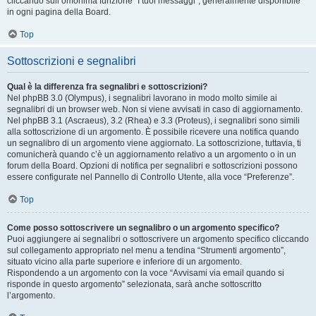
cliccando sull’omonima funzione “I tuoi messaggi”, generalmente disponibile
in ogni pagina della Board.
Top
Sottoscrizioni e segnalibri
Qual è la differenza fra segnalibri e sottoscrizioni?
Nel phpBB 3.0 (Olympus), i segnalibri lavorano in modo molto simile ai
segnalibri di un browser web. Non si viene avvisati in caso di aggiornamento.
Nel phpBB 3.1 (Ascraeus), 3.2 (Rhea) e 3.3 (Proteus), i segnalibri sono simili
alla sottoscrizione di un argomento. È possibile ricevere una notifica quando
un segnalibro di un argomento viene aggiornato. La sottoscrizione, tuttavia, ti
comunicherà quando c’è un aggiornamento relativo a un argomento o in un
forum della Board. Opzioni di notifica per segnalibri e sottoscrizioni possono
essere configurate nel Pannello di Controllo Utente, alla voce “Preferenze”.
Top
Come posso sottoscrivere un segnalibro o un argomento specifico?
Puoi aggiungere ai segnalibri o sottoscrivere un argomento specifico cliccando
sul collegamento appropriato nel menu a tendina “Strumenti argomento”,
situato vicino alla parte superiore e inferiore di un argomento.
Rispondendo a un argomento con la voce “Avvisami via email quando si
risponde in questo argomento” selezionata, sarà anche sottoscritto
l’argomento.