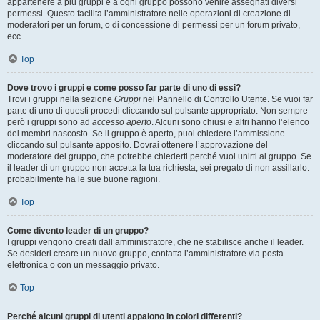
appartenere a più gruppi e a ogni gruppo possono venire assegnati diversi
permessi. Questo facilita l’amministratore nelle operazioni di creazione di
moderatori per un forum, o di concessione di permessi per un forum privato,
ecc.
Top
Dove trovo i gruppi e come posso far parte di uno di essi?
Trovi i gruppi nella sezione
Gruppi
nel Pannello di Controllo Utente. Se vuoi far
parte di uno di questi procedi cliccando sul pulsante appropriato. Non sempre
però i gruppi sono ad
accesso aperto
. Alcuni sono chiusi e altri hanno l’elenco
dei membri nascosto. Se il gruppo è aperto, puoi chiedere l’ammissione
cliccando sul pulsante apposito. Dovrai ottenere l’approvazione del
moderatore del gruppo, che potrebbe chiederti perché vuoi unirti al gruppo. Se
il leader di un gruppo non accetta la tua richiesta, sei pregato di non assillarlo:
probabilmente ha le sue buone ragioni.
Top
Come divento leader di un gruppo?
I gruppi vengono creati dall’amministratore, che ne stabilisce anche il leader.
Se desideri creare un nuovo gruppo, contatta l’amministratore via posta
elettronica o con un messaggio privato.
Top
Perché alcuni gruppi di utenti appaiono in colori differenti?