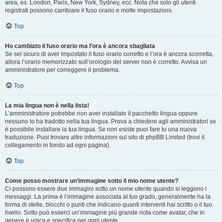
area, es. London, Paris, New York, Sydney, ecc. Nota che solo gli utenti
registrati possono cambiare il fuso orario e molte impostazioni.
Top
Ho cambiato il fuso orario ma l’ora è ancora sbagliata
Se sei sicuro di aver impostato il fuso orario corretto e l’ora è ancora scorretta,
allora l’orario memorizzato sull’orologio del server non è corretto. Avvisa un
amministratore per correggere il problema.
Top
La mia lingua non è nella lista!
L’amministratore potrebbe non aver installato il pacchetto lingua oppure
nessuno lo ha tradotto nella tua lingua. Prova a chiedere agli amministratori se
è possibile installare la tua lingua. Se non esiste puoi fare tu una nuova
traduzione. Puoi trovare altre informazioni sul sito di phpBB Limited (trovi il
collegamento in fondo ad ogni pagina).
Top
Come posso mostrare un’immagine sotto il mio nome utente?
Ci possono essere due immagini sotto un nome utente quando si leggono i
messaggi. La prima è l’immagine associata al tuo grado, generalmente ha la
forma di stelle, blocchi o punti che indicano quanti interventi hai scritto o il tuo
livello. Sotto può esserci un’immagine più grande nota come avatar, che in
genere è unica e specifica per ogni utente.