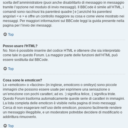
scelta dell’amministratore (puoi anche disabilitarlo di messaggio in messaggio
tramite l’opzione nel modulo di invio messaggi). Il BBCode è simile all’HTML, i
comandi sono racchiusi tra parentesi quadre [ e ] anziché tra parentesi
angolari < e > e offre un controllo maggiore su cosa e come viene mostrato nei
messaggi. Per maggiori informazioni sul BBCode leggi la guida presente nella
pagina per l’invio dei messaggi.
Top
Posso usare l’HTML?
No. Non è possibile inserire del codice HTML e ottenere che sia interpretato
come tale in questo Forum. La maggior parte delle funzioni dell’HTML può
essere sostituita dal BBCode.
Top
Cosa sono le emoticon?
Le «emoticon» o «faccine» (in inglese,
emoticons
o
smileys
) sono piccole
immagini che possono essere usate per esprimere una sensazione o
un’emozione con pochi caratteri; ad es. :) significa felice, :( significa triste.
Questo Forum trasforma automaticamente queste serie di caratteri in immagini.
La lista completa delle emoticon è visibile nella pagina di invio messaggi.
Cerca di non esagerare nell’uso delle emoticon, possono facilmente rendere
un messaggio illeggibile, e un moderatore potrebbe decidere di modificarlo o
addirittura rimuoverlo.
Top