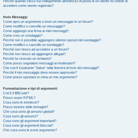
Perché quando clicco sul collegamento all’indirizzo di posta di un utente mi chiede di
accedere come utente registrato?
Invio Messaggi
Come apro un argomento o invio un messaggio in un forum?
Come modifico o cancello un messaggio?
Come aggiungo una firma ai miei messaggi?
Come creo un sondaggio?
Perché non è possibile aggiungere ulteriori opzioni del sondaggio?
Come modifico o cancello un sondaggio?
Perché non riesco ad accedere a un forum?
Perché non riesco ad aggiungere allegati?
Perché ho ricevuto un richiamo?
Come posso segnalare messaggi ai moderatori?
Che cos’è il pulsante “Salva” nella finestra di invio dei messaggi?
Perché il mio messaggio deve essere approvato?
Come posso spostare in cima un mio argomento?
Formattazione e tipi di argomenti
Cos’è il BBCode?
Posso usare l’HTML?
Cosa sono le emoticon?
Posso inserire delle immagini?
Che cosa sono gli annunci globali?
Cosa sono gli annunci?
Cosa sono gli argomenti importanti?
Cosa sono gli argomenti bloccati?
Che cosa sono le icone argomento?