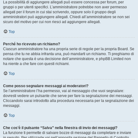
La possibilità di aggiungere allegati può essere concessa per forum, per
gruppi o per utenti specifici. L’amministratore potrebbe non aver permesso
allegati per il forum in cui stai scrivendo, oppure solo il gruppo degli
amministratori può aggiungere allegati. Chiedi all’amministratore se non sei
sicuro del motivo per cui non riesci ad aggiungere allegati.
Top
Perché ho ricevuto un richiamo?
Ciascun amministratore ha una propria serie di regole per la propria Board. Se
pensa che tu ne abbia infranta una, può mandarti un richiamo. Ti preghiamo di
notare che questa è una decisione dell’amministratore, e phpBB Limited non
ha niente a che fare con questi richiami.
Top
Come posso segnalare messaggi ai moderatori?
Se l’amministratore l’ha permesso, vai al messaggio che vuoi segnalare:
dovresti vedere un pulsante che serve per fare la segnalazione dei messaggi.
Cliccandolo sarai introdotto alla procedura necessaria per la segnalazione dei
messaggi.
Top
Che cos’è il pulsante “Salva” nella finestra di invio dei messaggi?
La funzione ti permette di salvare bozze di messaggi da completare e inviare
in seguito. Per utilizzarle vai nell’apposita sezione del Pannello di Controllo