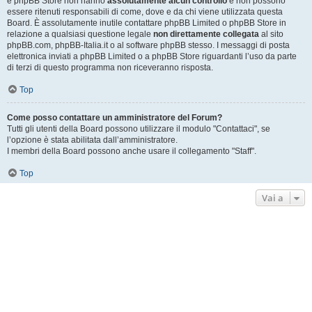
e phpBB Store non hanno
assolutamente alcun controllo
e non possono
essere ritenuti responsabili di come, dove e da chi viene utilizzata questa
Board. È assolutamente inutile contattare phpBB Limited o phpBB Store in
relazione a qualsiasi questione legale
non direttamente collegata
al sito
phpBB.com, phpBB-Italia.it o al software phpBB stesso. I messaggi di posta
elettronica inviati a phpBB Limited o a phpBB Store riguardanti l’uso da parte
di terzi di questo programma non riceveranno risposta.
Top
Come posso contattare un amministratore del Forum?
Tutti gli utenti della Board possono utilizzare il modulo "Contattaci", se
l’opzione è stata abilitata dall’amministratore.
I membri della Board possono anche usare il collegamento "Staff".
Top
Vai a