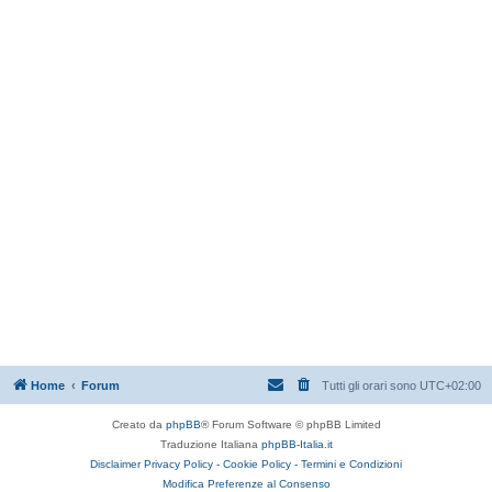
Home
Forum
Tutti gli orari sono
UTC+02:00
Creato da
phpBB
® Forum Software © phpBB Limited
Traduzione Italiana
phpBB-Italia.it
Disclaimer
Privacy Policy -
Cookie Policy -
Termini e Condizioni
Modifica Preferenze al Consenso