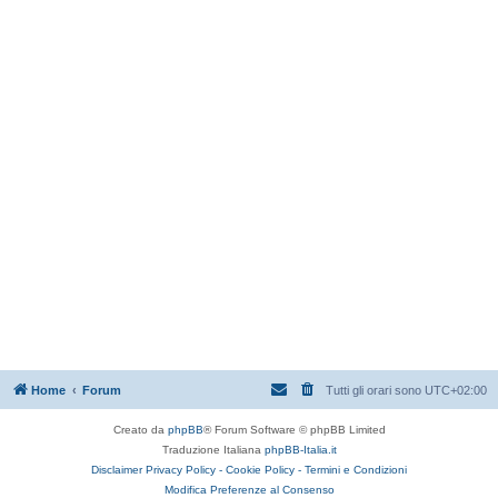
Home
Forum
Tutti gli orari sono
UTC+02:00
Creato da
phpBB
® Forum Software © phpBB Limited
Traduzione Italiana
phpBB-Italia.it
Disclaimer
Privacy Policy -
Cookie Policy -
Termini e Condizioni
Modifica Preferenze al Consenso