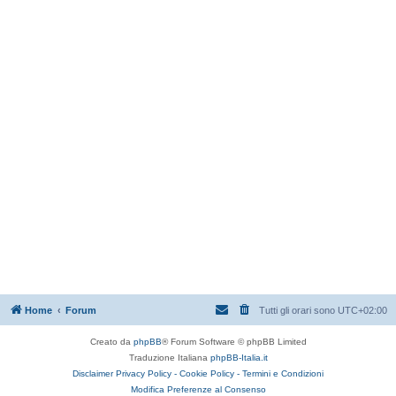
Home
Forum
Tutti gli orari sono
UTC+02:00
Creato da
phpBB
® Forum Software © phpBB Limited
Traduzione Italiana
phpBB-Italia.it
Disclaimer
Privacy Policy -
Cookie Policy -
Termini e Condizioni
Modifica Preferenze al Consenso