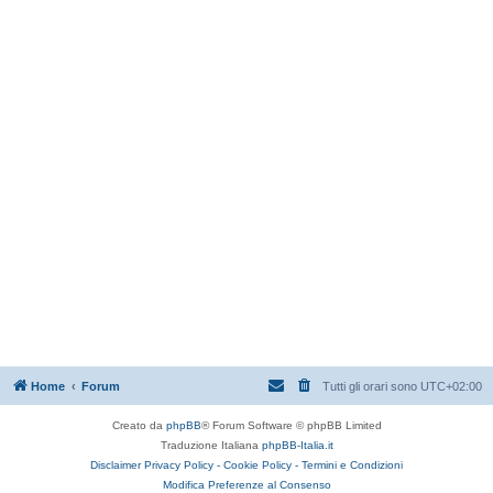
Home
Forum
Tutti gli orari sono
UTC+02:00
Creato da
phpBB
® Forum Software © phpBB Limited
Traduzione Italiana
phpBB-Italia.it
Disclaimer
Privacy Policy -
Cookie Policy -
Termini e Condizioni
Modifica Preferenze al Consenso