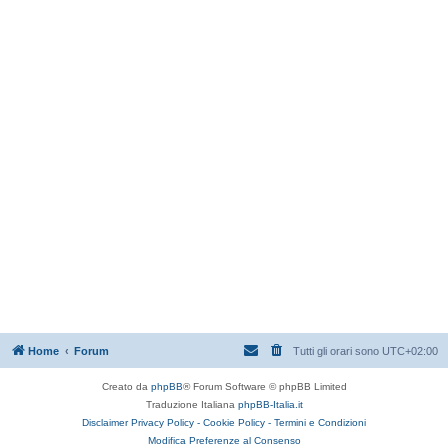
Home
Forum
Tutti gli orari sono
UTC+02:00
Creato da
phpBB
® Forum Software © phpBB Limited
Traduzione Italiana
phpBB-Italia.it
Disclaimer
Privacy Policy -
Cookie Policy -
Termini e Condizioni
Modifica Preferenze al Consenso