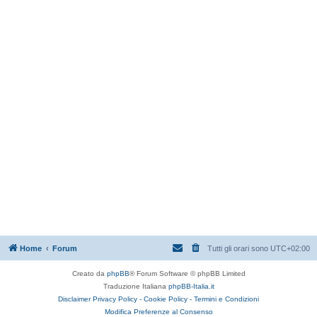
Home
Forum
Tutti gli orari sono
UTC+02:00
Creato da
phpBB
® Forum Software © phpBB Limited
Traduzione Italiana
phpBB-Italia.it
Disclaimer
Privacy Policy -
Cookie Policy -
Termini e Condizioni
Modifica Preferenze al Consenso