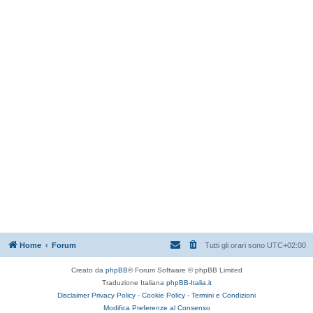
Home
Forum
Tutti gli orari sono
UTC+02:00
Creato da
phpBB
® Forum Software © phpBB Limited
Traduzione Italiana
phpBB-Italia.it
Disclaimer
Privacy Policy -
Cookie Policy -
Termini e Condizioni
Modifica Preferenze al Consenso