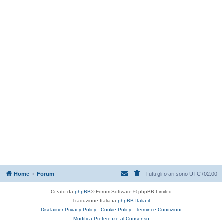
Home
Forum
Tutti gli orari sono
UTC+02:00
Creato da
phpBB
® Forum Software © phpBB Limited
Traduzione Italiana
phpBB-Italia.it
Disclaimer
Privacy Policy -
Cookie Policy -
Termini e Condizioni
Modifica Preferenze al Consenso