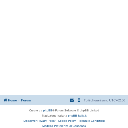
Home
Forum
Tutti gli orari sono
UTC+02:00
Creato da
phpBB
® Forum Software © phpBB Limited
Traduzione Italiana
phpBB-Italia.it
Disclaimer
Privacy Policy -
Cookie Policy -
Termini e Condizioni
Modifica Preferenze al Consenso