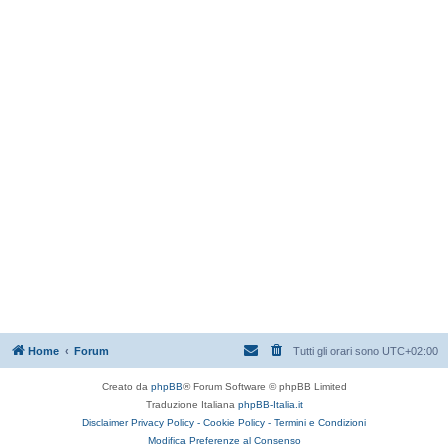
Home
Forum
Tutti gli orari sono
UTC+02:00
Creato da
phpBB
® Forum Software © phpBB Limited
Traduzione Italiana
phpBB-Italia.it
Disclaimer
Privacy Policy -
Cookie Policy -
Termini e Condizioni
Modifica Preferenze al Consenso