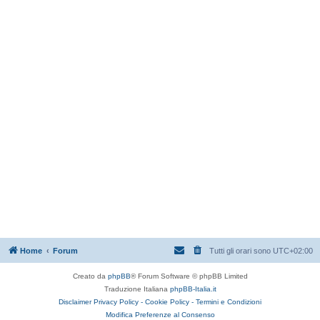
Home
Forum
Tutti gli orari sono
UTC+02:00
Creato da
phpBB
® Forum Software © phpBB Limited
Traduzione Italiana
phpBB-Italia.it
Disclaimer
Privacy Policy -
Cookie Policy -
Termini e Condizioni
Modifica Preferenze al Consenso