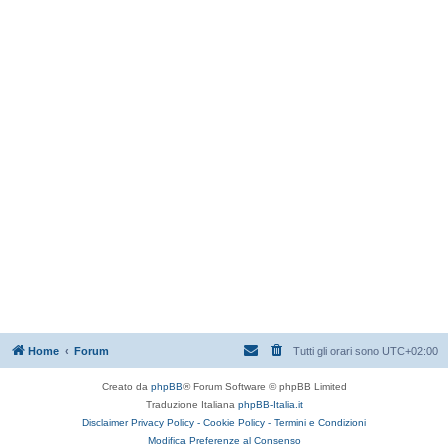
Home
Forum
Tutti gli orari sono
UTC+02:00
Creato da
phpBB
® Forum Software © phpBB Limited
Traduzione Italiana
phpBB-Italia.it
Disclaimer
Privacy Policy -
Cookie Policy -
Termini e Condizioni
Modifica Preferenze al Consenso