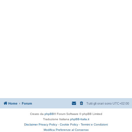
Home
Forum
Tutti gli orari sono
UTC+02:00
Creato da
phpBB
® Forum Software © phpBB Limited
Traduzione Italiana
phpBB-Italia.it
Disclaimer
Privacy Policy -
Cookie Policy -
Termini e Condizioni
Modifica Preferenze al Consenso