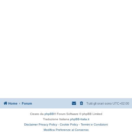
Home
Forum
Tutti gli orari sono
UTC+02:00
Creato da
phpBB
® Forum Software © phpBB Limited
Traduzione Italiana
phpBB-Italia.it
Disclaimer
Privacy Policy -
Cookie Policy -
Termini e Condizioni
Modifica Preferenze al Consenso