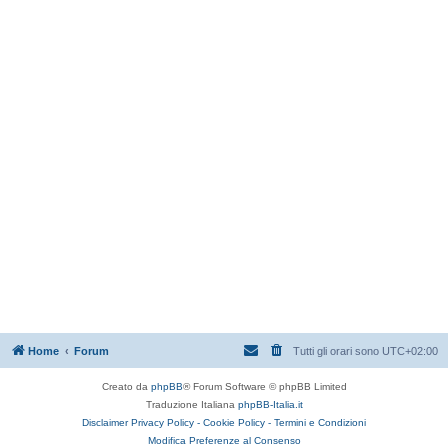
Home
Forum
Tutti gli orari sono
UTC+02:00
Creato da
phpBB
® Forum Software © phpBB Limited
Traduzione Italiana
phpBB-Italia.it
Disclaimer
Privacy Policy -
Cookie Policy -
Termini e Condizioni
Modifica Preferenze al Consenso