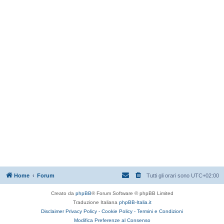
Home
Forum
Tutti gli orari sono
UTC+02:00
Creato da
phpBB
® Forum Software © phpBB Limited
Traduzione Italiana
phpBB-Italia.it
Disclaimer
Privacy Policy -
Cookie Policy -
Termini e Condizioni
Modifica Preferenze al Consenso