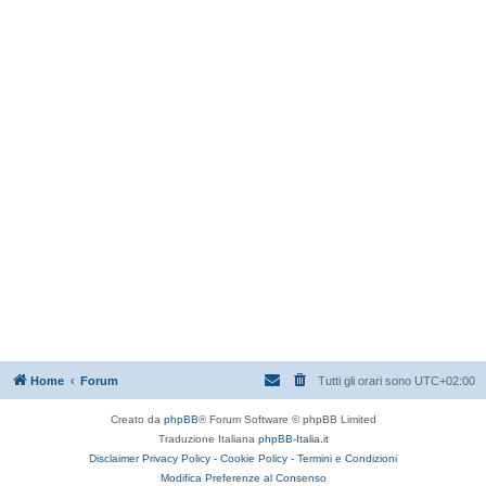
Home
Forum
Tutti gli orari sono
UTC+02:00
Creato da
phpBB
® Forum Software © phpBB Limited
Traduzione Italiana
phpBB-Italia.it
Disclaimer
Privacy Policy -
Cookie Policy -
Termini e Condizioni
Modifica Preferenze al Consenso