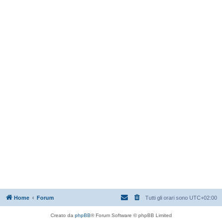
Home
Forum
Tutti gli orari sono
UTC+02:00
Creato da
phpBB
® Forum Software © phpBB Limited