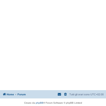
Home
Forum
Tutti gli orari sono
UTC+02:00
Creato da
phpBB
® Forum Software © phpBB Limited