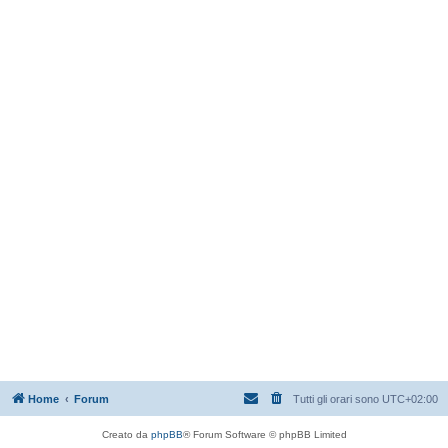
Home
Forum
Tutti gli orari sono
UTC+02:00
Creato da
phpBB
® Forum Software © phpBB Limited