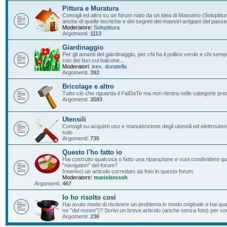
Pittura e Muratura
Consigli ed altro su un forum nato da un idea di Massimo (Solopittur
anche di quelle tecniche e dei segreti dei maestri artigiani del passa
Moderatore:
Solopittura
Argomenti:
1113
Giardinaggio
Per gli amanti del giardinaggio, per chi ha il pollice verde e chi s
con dei fiori sul balcone...
Moderatori:
isex
,
donatella
Argomenti:
392
Bricolage e altro
Tutto ciò che riguarda il FaiDaTe ma non rientra nelle categorie pre
Argomenti:
3583
Utensili
Consigli su acquisti uso e manutenzione degli utensili ed elettroutensil
solo
Argomenti:
735
Questo l'ho fatto io
Hai costruito qualcosa o fatto una riparazione e vuoi condividere qu
"navigatori" del forum?
Inserisci un articolo corredato da foto in questo forum
Moderatore:
mariobrossh
Argomenti:
467
Io ho risolto così
Hai avuto modo di risolvere un problema in modo originale o hai qu
no "del nonno")? Scrivi un breve articolo (anche senza foto) per condi
Argomenti:
236