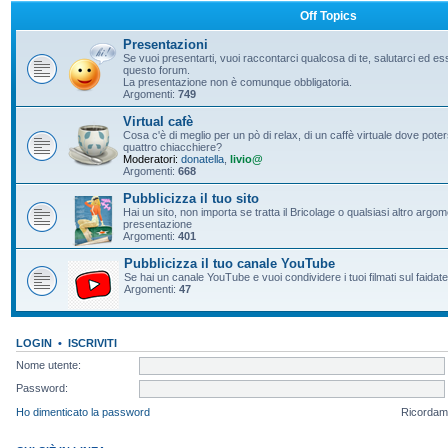
Off Topics
Presentazioni
Se vuoi presentarti, vuoi raccontarci qualcosa di te, salutarci ed e
questo forum.
La presentazione non è comunque obbligatoria.
Argomenti:
749
Virtual cafè
Cosa c'è di meglio per un pò di relax, di un caffè virtuale dove pote
quattro chiacchiere?
Moderatori:
donatella
,
livio@
Argomenti:
668
Pubblicizza il tuo sito
Hai un sito, non importa se tratta il Bricolage o qualsiasi altro argo
presentazione
Argomenti:
401
Pubblicizza il tuo canale YouTube
Se hai un canale YouTube e vuoi condividere i tuoi filmati sul faidate
Argomenti:
47
LOGIN
•
ISCRIVITI
Nome utente:
Password:
Ho dimenticato la password
Ricordam