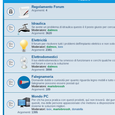
Regolamento Forum
Argomenti:
4
Idraulica
Se avete un problema di idraulica questo è il posto giusto per cerc
Moderatore:
dalmos
Argomenti:
3620
Elettricità
Il forum per risolvere tutti i problemi dell'impianto elettrico e non solo
Moderatori:
dalmos
,
isex
Argomenti:
2381
Elettrodomestici
Il tuo elettrodomestico ha smesso di funzionare e cerchi qualche con
nel forum e cerca la soluzione
Moderatore:
dalmos
Argomenti:
3898
Falegnameria
Domande dubbi o curiosità per quanto riguarda legno mobili e tutto c
falegname possono essere postati quì
Moderatore:
mariobrossh
Argomenti:
189
Mondo PC
Per chi ha poca pratica con questi prodotti, quì non troverà dei guru 
quesiti, ma delle persone appassionate che mettono a disposizione t
insieme le soluzioni migliori.
Moderatori:
isex
,
mariobrossh
,
donatella
Argomenti:
1395