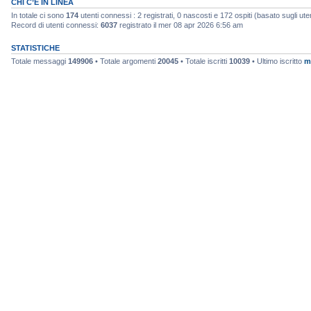
CHI C’È IN LINEA
In totale ci sono
174
utenti connessi : 2 registrati, 0 nascosti e 172 ospiti (basato sugli utenti
Record di utenti connessi:
6037
registrato il mer 08 apr 2026 6:56 am
STATISTICHE
Totale messaggi
149906
• Totale argomenti
20045
• Totale iscritti
10039
• Ultimo iscritto
m