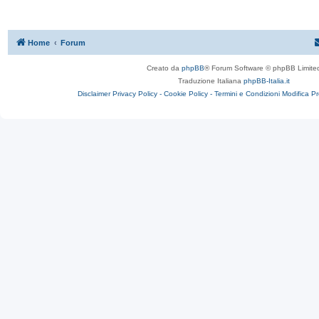
Home
Forum
Creato da
phpBB
® Forum Software © phpBB Limite
Traduzione Italiana
phpBB-Italia.it
Disclaimer
Privacy Policy -
Cookie Policy -
Termini e Condizioni
Modifica P