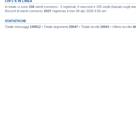
CHI C’È IN LINEA
In totale ci sono
158
utenti connessi : 3 registrati, 0 nascosti e 155 ospiti (basato sugli utenti
Record di utenti connessi:
6037
registrato il mer 08 apr 2026 6:56 am
STATISTICHE
Totale messaggi
149912
• Totale argomenti
20047
• Totale iscritti
10041
• Ultimo iscritto
il