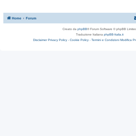
Home
Forum
Creato da
phpBB
® Forum Software © phpBB Limite
Traduzione Italiana
phpBB-Italia.it
Disclaimer
Privacy Policy -
Cookie Policy -
Termini e Condizioni
Modifica P