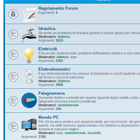
Regolamento Forum
Argomenti:
4
Idraulica
Se avete un problema di idraulica questo è il posto giusto per cerc
Moderatore:
dalmos
Argomenti:
3620
Elettricità
Il forum per risolvere tutti i problemi dell'impianto elettrico e non solo
Moderatori:
dalmos
,
isex
Argomenti:
2381
Elettrodomestici
Il tuo elettrodomestico ha smesso di funzionare e cerchi qualche con
nel forum e cerca la soluzione
Moderatore:
dalmos
Argomenti:
3898
Falegnameria
Domande dubbi o curiosità per quanto riguarda legno mobili e tutto c
falegname possono essere postati quì
Moderatore:
mariobrossh
Argomenti:
190
Mondo PC
Per chi ha poca pratica con questi prodotti, quì non troverà dei guru 
quesiti, ma delle persone appassionate che mettono a disposizione t
insieme le soluzioni migliori.
Moderatori:
isex
,
mariobrossh
,
donatella
Argomenti:
1395