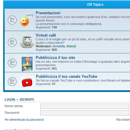
Off Topics
Presentazioni
Se vuoi presentarti, vuoi raccontarci qualcosa di te, salutarci ed e
questo forum.
La presentazione non è comunque obbligatoria.
Argomenti:
749
Virtual cafè
Cosa c'è di meglio per un pò di relax, di un caffè virtuale dove pote
quattro chiacchiere?
Moderatori:
donatella
,
livio@
Argomenti:
668
Pubblicizza il tuo sito
Hai un sito, non importa se tratta il Bricolage o qualsiasi altro argo
presentazione
Argomenti:
401
Pubblicizza il tuo canale YouTube
Se hai un canale YouTube e vuoi condividere i tuoi filmati sul faidate
Argomenti:
47
LOGIN
•
ISCRIVITI
Nome utente:
Password:
Ho dimenticato la password
Ricordam