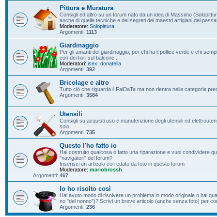
Pittura e Muratura
Consigli ed altro su un forum nato da un idea di Massimo (Solopittur
anche di quelle tecniche e dei segreti dei maestri artigiani del passa
Moderatore:
Solopittura
Argomenti:
1113
Giardinaggio
Per gli amanti del giardinaggio, per chi ha il pollice verde e chi s
con dei fiori sul balcone...
Moderatori:
isex
,
donatella
Argomenti:
392
Bricolage e altro
Tutto ciò che riguarda il FaiDaTe ma non rientra nelle categorie pre
Argomenti:
3584
Utensili
Consigli su acquisti uso e manutenzione degli utensili ed elettroutensil
solo
Argomenti:
735
Questo l'ho fatto io
Hai costruito qualcosa o fatto una riparazione e vuoi condividere qu
"navigatori" del forum?
Inserisci un articolo corredato da foto in questo forum
Moderatore:
mariobrossh
Argomenti:
467
Io ho risolto così
Hai avuto modo di risolvere un problema in modo originale o hai qu
no "del nonno")? Scrivi un breve articolo (anche senza foto) per condi
Argomenti:
236