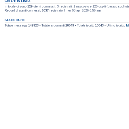
CHI C’È IN LINEA
In totale ci sono
129
utenti connessi : 3 registrati, 1 nascosto e 125 ospiti (basato sugli utent
Record di utenti connessi:
6037
registrato il mer 08 apr 2026 6:56 am
STATISTICHE
Totale messaggi
149923
• Totale argomenti
20049
• Totale iscritti
10043
• Ultimo iscritto
M