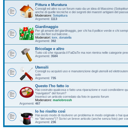
Pittura e Muratura
Consigli ed altro su un forum nato da un idea di Massimo (Solopittur
anche di quelle tecniche e dei segreti dei maestri artigiani del passa
Moderatore:
Solopittura
Argomenti:
1113
Giardinaggio
Per gli amanti del giardinaggio, per chi ha il pollice verde e chi s
con dei fiori sul balcone...
Moderatori:
isex
,
donatella
Argomenti:
392
Bricolage e altro
Tutto ciò che riguarda il FaiDaTe ma non rientra nelle categorie pre
Argomenti:
3584
Utensili
Consigli su acquisti uso e manutenzione degli utensili ed elettroutensil
solo
Argomenti:
735
Questo l'ho fatto io
Hai costruito qualcosa o fatto una riparazione e vuoi condividere qu
"navigatori" del forum?
Inserisci un articolo corredato da foto in questo forum
Moderatore:
mariobrossh
Argomenti:
467
Io ho risolto così
Hai avuto modo di risolvere un problema in modo originale o hai qu
no "del nonno")? Scrivi un breve articolo (anche senza foto) per condi
Argomenti:
236