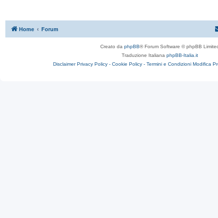
Home
Forum
Creato da
phpBB
® Forum Software © phpBB Limite
Traduzione Italiana
phpBB-Italia.it
Disclaimer
Privacy Policy -
Cookie Policy -
Termini e Condizioni
Modifica P