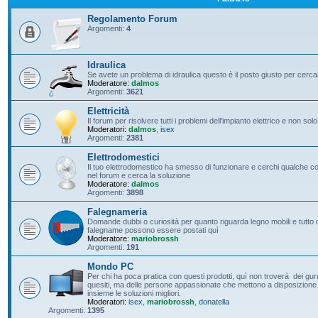
Regolamento Forum
Argomenti:
4
Idraulica
Se avete un problema di idraulica questo è il posto giusto per cerc
Moderatore:
dalmos
Argomenti:
3621
Elettricità
Il forum per risolvere tutti i problemi dell'impianto elettrico e non solo
Moderatori:
dalmos
,
isex
Argomenti:
2381
Elettrodomestici
Il tuo elettrodomestico ha smesso di funzionare e cerchi qualche con
nel forum e cerca la soluzione
Moderatore:
dalmos
Argomenti:
3898
Falegnameria
Domande dubbi o curiosità per quanto riguarda legno mobili e tutto c
falegname possono essere postati quì
Moderatore:
mariobrossh
Argomenti:
191
Mondo PC
Per chi ha poca pratica con questi prodotti, quì non troverà dei guru 
quesiti, ma delle persone appassionate che mettono a disposizione t
insieme le soluzioni migliori.
Moderatori:
isex
,
mariobrossh
,
donatella
Argomenti:
1395