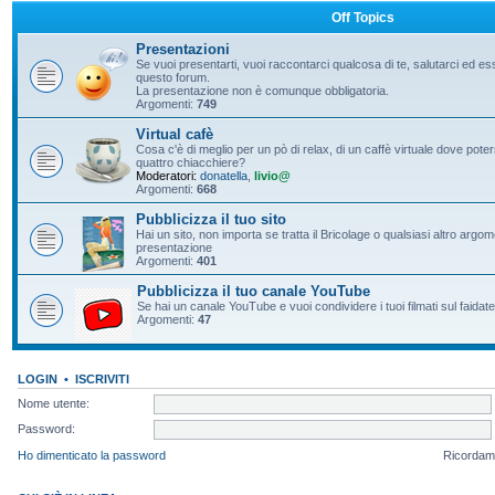
Off Topics
Presentazioni
Se vuoi presentarti, vuoi raccontarci qualcosa di te, salutarci ed e
questo forum.
La presentazione non è comunque obbligatoria.
Argomenti:
749
Virtual cafè
Cosa c'è di meglio per un pò di relax, di un caffè virtuale dove pote
quattro chiacchiere?
Moderatori:
donatella
,
livio@
Argomenti:
668
Pubblicizza il tuo sito
Hai un sito, non importa se tratta il Bricolage o qualsiasi altro argo
presentazione
Argomenti:
401
Pubblicizza il tuo canale YouTube
Se hai un canale YouTube e vuoi condividere i tuoi filmati sul faidate
Argomenti:
47
LOGIN
•
ISCRIVITI
Nome utente:
Password:
Ho dimenticato la password
Ricordam