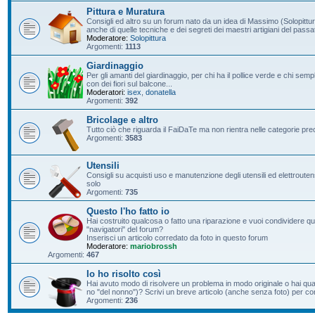
Pittura e Muratura
Consigli ed altro su un forum nato da un idea di Massimo (Solopittur
anche di quelle tecniche e dei segreti dei maestri artigiani del passa
Moderatore:
Solopittura
Argomenti:
1113
Giardinaggio
Per gli amanti del giardinaggio, per chi ha il pollice verde e chi s
con dei fiori sul balcone...
Moderatori:
isex
,
donatella
Argomenti:
392
Bricolage e altro
Tutto ciò che riguarda il FaiDaTe ma non rientra nelle categorie pre
Argomenti:
3583
Utensili
Consigli su acquisti uso e manutenzione degli utensili ed elettroutensil
solo
Argomenti:
735
Questo l'ho fatto io
Hai costruito qualcosa o fatto una riparazione e vuoi condividere qu
"navigatori" del forum?
Inserisci un articolo corredato da foto in questo forum
Moderatore:
mariobrossh
Argomenti:
467
Io ho risolto così
Hai avuto modo di risolvere un problema in modo originale o hai qu
no "del nonno")? Scrivi un breve articolo (anche senza foto) per condi
Argomenti:
236