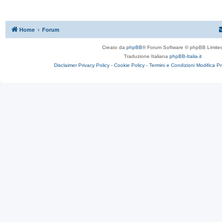
Home
Forum
Creato da
phpBB
® Forum Software © phpBB Limite
Traduzione Italiana
phpBB-Italia.it
Disclaimer
Privacy Policy -
Cookie Policy -
Termini e Condizioni
Modifica P