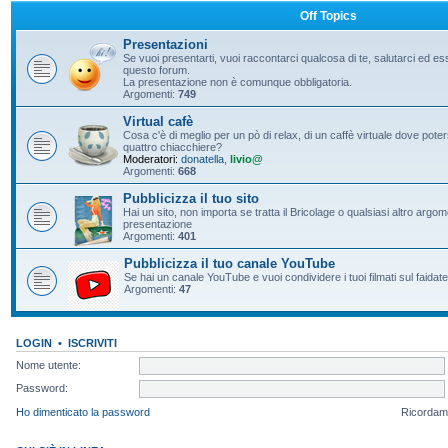
Off Topics
Presentazioni
Se vuoi presentarti, vuoi raccontarci qualcosa di te, salutarci ed e
questo forum.
La presentazione non è comunque obbligatoria.
Argomenti:
749
Virtual cafè
Cosa c'è di meglio per un pò di relax, di un caffè virtuale dove pote
quattro chiacchiere?
Moderatori:
donatella
,
livio@
Argomenti:
668
Pubblicizza il tuo sito
Hai un sito, non importa se tratta il Bricolage o qualsiasi altro argo
presentazione
Argomenti:
401
Pubblicizza il tuo canale YouTube
Se hai un canale YouTube e vuoi condividere i tuoi filmati sul faidate
Argomenti:
47
LOGIN
•
ISCRIVITI
Nome utente:
Password:
Ho dimenticato la password
Ricordam