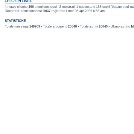
CHI C’È IN LINEA
In totale ci sono
166
utenti connessi : 2 registrati, 1 nascosto e 163 ospiti (basato sugli utent
Record di utenti connessi:
6037
registrato il mer 08 apr 2026 6:56 am
STATISTICHE
Totale messaggi
149909
• Totale argomenti
20046
• Totale iscritti
10040
• Ultimo iscritto
M