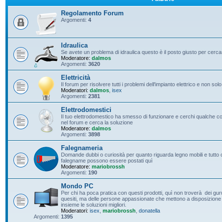
Regolamento Forum
Argomenti:
4
Idraulica
Se avete un problema di idraulica questo è il posto giusto per cerc
Moderatore:
dalmos
Argomenti:
3620
Elettricità
Il forum per risolvere tutti i problemi dell'impianto elettrico e non solo
Moderatori:
dalmos
,
isex
Argomenti:
2381
Elettrodomestici
Il tuo elettrodomestico ha smesso di funzionare e cerchi qualche con
nel forum e cerca la soluzione
Moderatore:
dalmos
Argomenti:
3898
Falegnameria
Domande dubbi o curiosità per quanto riguarda legno mobili e tutto c
falegname possono essere postati quì
Moderatore:
mariobrossh
Argomenti:
190
Mondo PC
Per chi ha poca pratica con questi prodotti, quì non troverà dei guru 
quesiti, ma delle persone appassionate che mettono a disposizione t
insieme le soluzioni migliori.
Moderatori:
isex
,
mariobrossh
,
donatella
Argomenti:
1395