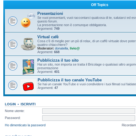
Off Topics
Presentazioni
Se vuoi presentarti, vuoi raccontarci qualcosa di te, salutarci ed e
questo forum.
La presentazione non è comunque obbligatoria.
Argomenti:
749
Virtual cafè
Cosa c'è di meglio per un pò di relax, di un caffè virtuale dove pote
quattro chiacchiere?
Moderatori:
donatella
,
livio@
Argomenti:
668
Pubblicizza il tuo sito
Hai un sito, non importa se tratta il Bricolage o qualsiasi altro argo
presentazione
Argomenti:
401
Pubblicizza il tuo canale YouTube
Se hai un canale YouTube e vuoi condividere i tuoi filmati sul faidate
Argomenti:
47
LOGIN
•
ISCRIVITI
Nome utente:
Password:
Ho dimenticato la password
Ricordam