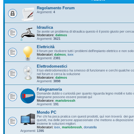
Regolamento Forum
Argomenti:
4
Idraulica
Se avete un problema di idraulica questo è il posto giusto per cerc
Moderatore:
dalmos
Argomenti:
3621
Elettricità
Il forum per risolvere tutti i problemi dell'impianto elettrico e non solo
Moderatori:
dalmos
,
isex
Argomenti:
2381
Elettrodomestici
Il tuo elettrodomestico ha smesso di funzionare e cerchi qualche con
nel forum e cerca la soluzione
Moderatore:
dalmos
Argomenti:
3898
Falegnameria
Domande dubbi o curiosità per quanto riguarda legno mobili e tutto c
falegname possono essere postati quì
Moderatore:
mariobrossh
Argomenti:
191
Mondo PC
Per chi ha poca pratica con questi prodotti, quì non troverà dei guru 
quesiti, ma delle persone appassionate che mettono a disposizione t
insieme le soluzioni migliori.
Moderatori:
isex
,
mariobrossh
,
donatella
Argomenti:
1395