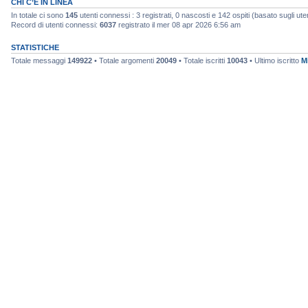
CHI C’È IN LINEA
In totale ci sono
145
utenti connessi : 3 registrati, 0 nascosti e 142 ospiti (basato sugli utenti
Record di utenti connessi:
6037
registrato il mer 08 apr 2026 6:56 am
STATISTICHE
Totale messaggi
149922
• Totale argomenti
20049
• Totale iscritti
10043
• Ultimo iscritto
M