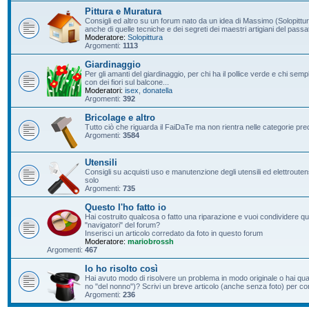
Pittura e Muratura
Consigli ed altro su un forum nato da un idea di Massimo (Solopittur
anche di quelle tecniche e dei segreti dei maestri artigiani del passa
Moderatore:
Solopittura
Argomenti:
1113
Giardinaggio
Per gli amanti del giardinaggio, per chi ha il pollice verde e chi s
con dei fiori sul balcone...
Moderatori:
isex
,
donatella
Argomenti:
392
Bricolage e altro
Tutto ciò che riguarda il FaiDaTe ma non rientra nelle categorie pre
Argomenti:
3584
Utensili
Consigli su acquisti uso e manutenzione degli utensili ed elettroutensil
solo
Argomenti:
735
Questo l'ho fatto io
Hai costruito qualcosa o fatto una riparazione e vuoi condividere qu
"navigatori" del forum?
Inserisci un articolo corredato da foto in questo forum
Moderatore:
mariobrossh
Argomenti:
467
Io ho risolto così
Hai avuto modo di risolvere un problema in modo originale o hai qu
no "del nonno")? Scrivi un breve articolo (anche senza foto) per condi
Argomenti:
236