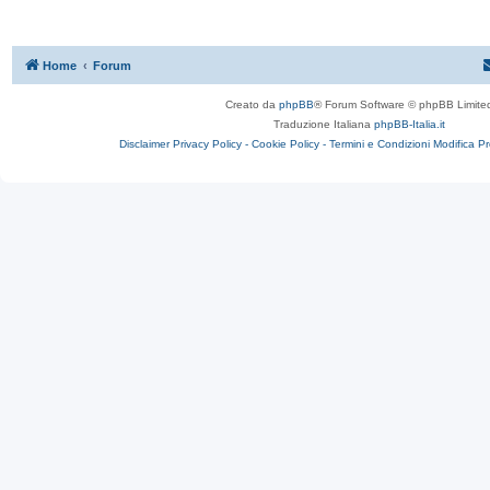
Home
Forum
Creato da
phpBB
® Forum Software © phpBB Limite
Traduzione Italiana
phpBB-Italia.it
Disclaimer
Privacy Policy -
Cookie Policy -
Termini e Condizioni
Modifica P