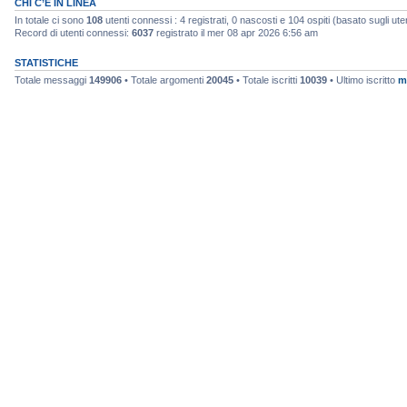
CHI C’È IN LINEA
In totale ci sono
108
utenti connessi : 4 registrati, 0 nascosti e 104 ospiti (basato sugli utenti
Record di utenti connessi:
6037
registrato il mer 08 apr 2026 6:56 am
STATISTICHE
Totale messaggi
149906
• Totale argomenti
20045
• Totale iscritti
10039
• Ultimo iscritto
m