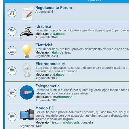
Regolamento Forum
Argomenti:
4
Idraulica
Se avete un problema di idraulica questo è il posto giusto per cerc
Moderatore:
dalmos
Argomenti:
3620
Elettricità
Il forum per risolvere tutti i problemi dell'impianto elettrico e non solo
Moderatori:
dalmos
,
isex
Argomenti:
2381
Elettrodomestici
Il tuo elettrodomestico ha smesso di funzionare e cerchi qualche con
nel forum e cerca la soluzione
Moderatore:
dalmos
Argomenti:
3898
Falegnameria
Domande dubbi o curiosità per quanto riguarda legno mobili e tutto c
falegname possono essere postati quì
Moderatore:
mariobrossh
Argomenti:
189
Mondo PC
Per chi ha poca pratica con questi prodotti, quì non troverà dei guru 
quesiti, ma delle persone appassionate che mettono a disposizione t
insieme le soluzioni migliori.
Moderatori:
isex
,
mariobrossh
,
donatella
Argomenti:
1395