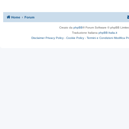
Home
Forum
Creato da
phpBB
® Forum Software © phpBB Limite
Traduzione Italiana
phpBB-Italia.it
Disclaimer
Privacy Policy -
Cookie Policy -
Termini e Condizioni
Modifica P