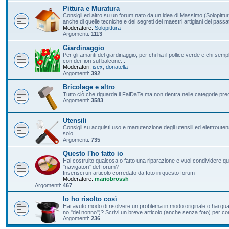
Pittura e Muratura
Consigli ed altro su un forum nato da un idea di Massimo (Solopittur
anche di quelle tecniche e dei segreti dei maestri artigiani del passa
Moderatore:
Solopittura
Argomenti:
1113
Giardinaggio
Per gli amanti del giardinaggio, per chi ha il pollice verde e chi s
con dei fiori sul balcone...
Moderatori:
isex
,
donatella
Argomenti:
392
Bricolage e altro
Tutto ciò che riguarda il FaiDaTe ma non rientra nelle categorie pre
Argomenti:
3583
Utensili
Consigli su acquisti uso e manutenzione degli utensili ed elettroutensil
solo
Argomenti:
735
Questo l'ho fatto io
Hai costruito qualcosa o fatto una riparazione e vuoi condividere qu
"navigatori" del forum?
Inserisci un articolo corredato da foto in questo forum
Moderatore:
mariobrossh
Argomenti:
467
Io ho risolto così
Hai avuto modo di risolvere un problema in modo originale o hai qu
no "del nonno")? Scrivi un breve articolo (anche senza foto) per condi
Argomenti:
236