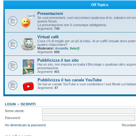
Off Topics
Presentazioni
Se vuoi presentarti, vuoi raccontarci qualcosa di te, salutarci ed e
questo forum.
La presentazione non è comunque obbligatoria.
Argomenti:
749
Virtual cafè
Cosa c'è di meglio per un pò di relax, di un caffè virtuale dove pote
quattro chiacchiere?
Moderatori:
donatella
,
livio@
Argomenti:
668
Pubblicizza il tuo sito
Hai un sito, non importa se tratta il Bricolage o qualsiasi altro argo
presentazione
Argomenti:
401
Pubblicizza il tuo canale YouTube
Se hai un canale YouTube e vuoi condividere i tuoi filmati sul faidate
Argomenti:
47
LOGIN
•
ISCRIVITI
Nome utente:
Password:
Ho dimenticato la password
Ricordam