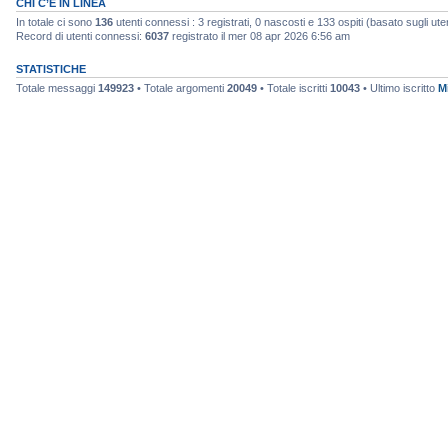
CHI C’È IN LINEA
In totale ci sono
136
utenti connessi : 3 registrati, 0 nascosti e 133 ospiti (basato sugli utenti
Record di utenti connessi:
6037
registrato il mer 08 apr 2026 6:56 am
STATISTICHE
Totale messaggi
149923
• Totale argomenti
20049
• Totale iscritti
10043
• Ultimo iscritto
M