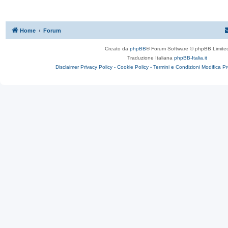
Home
Forum
Creato da
phpBB
® Forum Software © phpBB Limite
Traduzione Italiana
phpBB-Italia.it
Disclaimer
Privacy Policy -
Cookie Policy -
Termini e Condizioni
Modifica P