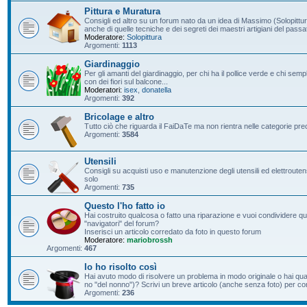
Pittura e Muratura
Consigli ed altro su un forum nato da un idea di Massimo (Solopittur
anche di quelle tecniche e dei segreti dei maestri artigiani del passa
Moderatore:
Solopittura
Argomenti:
1113
Giardinaggio
Per gli amanti del giardinaggio, per chi ha il pollice verde e chi s
con dei fiori sul balcone...
Moderatori:
isex
,
donatella
Argomenti:
392
Bricolage e altro
Tutto ciò che riguarda il FaiDaTe ma non rientra nelle categorie pre
Argomenti:
3584
Utensili
Consigli su acquisti uso e manutenzione degli utensili ed elettroutensil
solo
Argomenti:
735
Questo l'ho fatto io
Hai costruito qualcosa o fatto una riparazione e vuoi condividere qu
"navigatori" del forum?
Inserisci un articolo corredato da foto in questo forum
Moderatore:
mariobrossh
Argomenti:
467
Io ho risolto così
Hai avuto modo di risolvere un problema in modo originale o hai qu
no "del nonno")? Scrivi un breve articolo (anche senza foto) per condi
Argomenti:
236