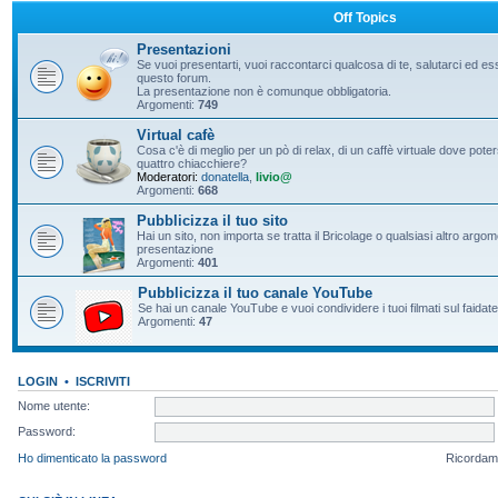
Off Topics
Presentazioni
Se vuoi presentarti, vuoi raccontarci qualcosa di te, salutarci ed e
questo forum.
La presentazione non è comunque obbligatoria.
Argomenti:
749
Virtual cafè
Cosa c'è di meglio per un pò di relax, di un caffè virtuale dove pote
quattro chiacchiere?
Moderatori:
donatella
,
livio@
Argomenti:
668
Pubblicizza il tuo sito
Hai un sito, non importa se tratta il Bricolage o qualsiasi altro argo
presentazione
Argomenti:
401
Pubblicizza il tuo canale YouTube
Se hai un canale YouTube e vuoi condividere i tuoi filmati sul faidate
Argomenti:
47
LOGIN
•
ISCRIVITI
Nome utente:
Password:
Ho dimenticato la password
Ricordam