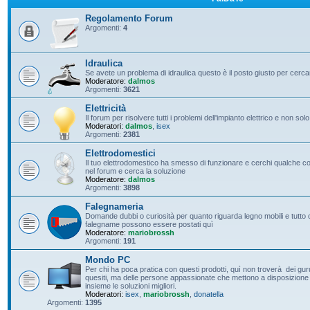
Regolamento Forum
Argomenti:
4
Idraulica
Se avete un problema di idraulica questo è il posto giusto per cerc
Moderatore:
dalmos
Argomenti:
3621
Elettricità
Il forum per risolvere tutti i problemi dell'impianto elettrico e non solo
Moderatori:
dalmos
,
isex
Argomenti:
2381
Elettrodomestici
Il tuo elettrodomestico ha smesso di funzionare e cerchi qualche con
nel forum e cerca la soluzione
Moderatore:
dalmos
Argomenti:
3898
Falegnameria
Domande dubbi o curiosità per quanto riguarda legno mobili e tutto c
falegname possono essere postati quì
Moderatore:
mariobrossh
Argomenti:
191
Mondo PC
Per chi ha poca pratica con questi prodotti, quì non troverà dei guru 
quesiti, ma delle persone appassionate che mettono a disposizione t
insieme le soluzioni migliori.
Moderatori:
isex
,
mariobrossh
,
donatella
Argomenti:
1395