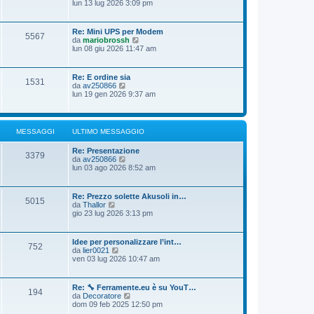
e
lun 13 lug 2026 3:09 pm
s
i
o
d
s
m
i
a
o
u
g
Re: Mini UPS per Modem
m
5567
l
g
V
da
mariobrossh
e
t
i
e
lun 08 giu 2026 11:47 am
s
i
o
d
s
m
i
a
o
u
g
Re: E ordine sia
m
1531
l
g
V
da
av250866
e
t
i
e
lun 19 gen 2026 9:37 am
s
i
o
d
s
m
i
a
o
u
g
m
l
g
MESSAGGI
ULTIMO MESSAGGIO
e
t
i
s
i
o
s
Re: Presentazione
m
3379
a
V
da
av250866
o
g
e
lun 03 ago 2026 8:52 am
m
g
d
e
i
i
s
o
u
s
Re: Prezzo solette Akusoli in…
5015
l
a
V
da
Thallor
t
g
e
gio 23 lug 2026 3:13 pm
i
g
d
m
i
i
o
o
u
Idee per personalizzare l’int…
m
752
l
V
da
lier0021
e
t
e
ven 03 lug 2026 10:47 am
s
i
d
s
m
i
a
o
u
g
Re: 🔧 Ferramente.eu è su YouT…
m
194
l
g
V
da
Decoratore
e
t
i
e
dom 09 feb 2025 12:50 pm
s
i
o
d
s