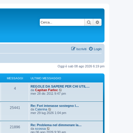
Cerca
Ricerca avanzata
Iscriviti
Login
Oggi è sab 08 ago 2026 6:19 pm
MESSAGGI
ULTIMO MESSAGGIO
REGOLE DA SAPERE PER CHI UTIL…
4
V
da
Capitan Farloc
e
mer 28 dic 2011 9:47 pm
d
i
u
Re: Fori interasse sostegno l…
25441
l
V
da
Caterina
t
e
mer 29 lug 2026 1:04 pm
i
d
m
i
o
u
Re: Problema nel dimmerare la…
m
21896
l
V
da
scossa
e
t
e
gio 06 ago 2026 9:30 am
s