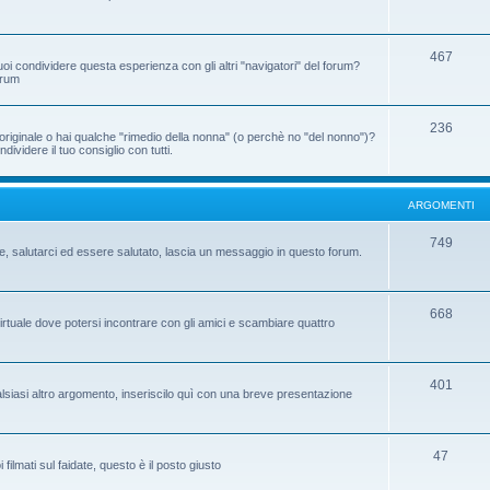
467
oi condividere questa esperienza con gli altri "navigatori" del forum?
orum
236
riginale o hai qualche "rimedio della nonna" (o perchè no "del nonno")?
ividere il tuo consiglio con tutti.
ARGOMENTI
749
te, salutarci ed essere salutato, lascia un messaggio in questo forum.
668
virtuale dove potersi incontrare con gli amici e scambiare quattro
401
ualsiasi altro argomento, inseriscilo quì con una breve presentazione
47
ilmati sul faidate, questo è il posto giusto