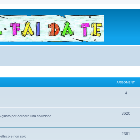
ARGOMENTI
4
3620
to giusto per cercare una soluzione
2381
elettrico e non solo