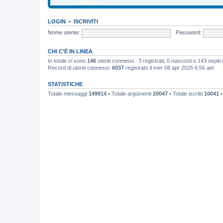
LOGIN
•
ISCRIVITI
Nome utente:
Password:
CHI C’È IN LINEA
In totale ci sono
146
utenti connessi : 3 registrati, 0 nascosti e 143 ospiti (b
Record di utenti connessi:
6037
registrato il mer 08 apr 2026 6:56 am
STATISTICHE
Totale messaggi
149914
• Totale argomenti
20047
• Totale iscritti
10041
•