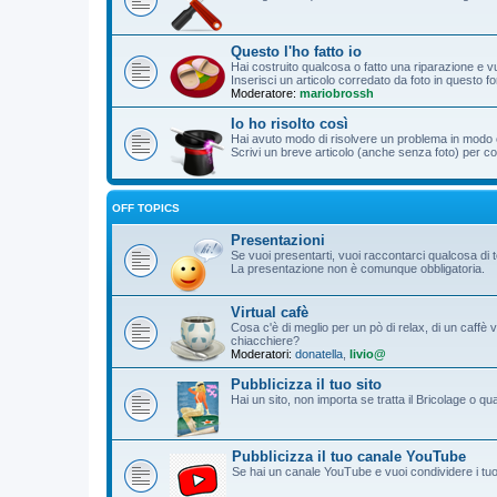
Questo l'ho fatto io
Hai costruito qualcosa o fatto una riparazione e vu
Inserisci un articolo corredato da foto in questo f
Moderatore:
mariobrossh
Io ho risolto così
Hai avuto modo di risolvere un problema in modo o
Scrivi un breve articolo (anche senza foto) per cond
OFF TOPICS
Presentazioni
Se vuoi presentarti, vuoi raccontarci qualcosa di 
La presentazione non è comunque obbligatoria.
Virtual cafè
Cosa c'è di meglio per un pò di relax, di un caffè 
chiacchiere?
Moderatori:
donatella
,
livio@
Pubblicizza il tuo sito
Hai un sito, non importa se tratta il Bricolage o q
Pubblicizza il tuo canale YouTube
Se hai un canale YouTube e vuoi condividere i tuoi f