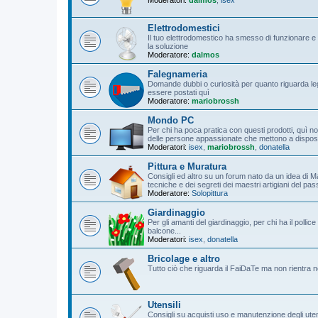
Elettrodomestici
Il tuo elettrodomestico ha smesso di funzionare e 
la soluzione
Moderatore:
dalmos
Falegnameria
Domande dubbi o curiosità per quanto riguarda leg
essere postati quì
Moderatore:
mariobrossh
Mondo PC
Per chi ha poca pratica con questi prodotti, quì non
delle persone appassionate che mettono a disposizi
Moderatori:
isex
,
mariobrossh
,
donatella
Pittura e Muratura
Consigli ed altro su un forum nato da un idea di M
tecniche e dei segreti dei maestri artigiani del pa
Moderatore:
Solopittura
Giardinaggio
Per gli amanti del giardinaggio, per chi ha il poll
balcone...
Moderatori:
isex
,
donatella
Bricolage e altro
Tutto ciò che riguarda il FaiDaTe ma non rientra n
Utensili
Consigli su acquisti uso e manutenzione degli utensil