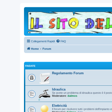
Collegamenti Rapidi
FAQ
Home
Forum
FAIDATE
Regolamento Forum
Idraulica
Se avete un problema di idraulica questo è il pos
Moderatore:
dalmos
Elettricità
Il forum per risolvere tutti i problemi dell'impianto 
Moderatori:
dalmos
,
isex