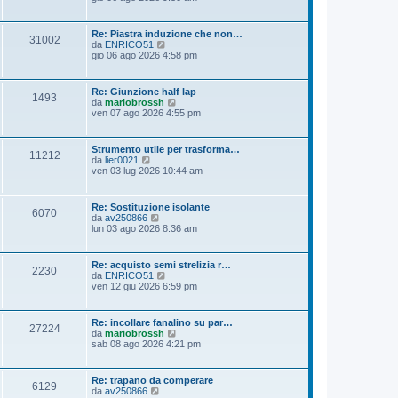
i
d
s
m
i
a
o
u
g
Re: Piastra induzione che non…
m
31002
l
g
V
da
ENRICO51
e
t
i
e
gio 06 ago 2026 4:58 pm
s
i
o
d
s
m
i
a
o
u
g
Re: Giunzione half lap
m
1493
l
g
V
da
mariobrossh
e
t
i
e
ven 07 ago 2026 4:55 pm
s
i
o
d
s
m
i
a
o
u
g
Strumento utile per trasforma…
m
11212
l
g
V
da
lier0021
e
t
i
e
ven 03 lug 2026 10:44 am
s
i
o
d
s
m
i
a
o
u
g
Re: Sostituzione isolante
m
6070
l
g
V
da
av250866
e
t
i
e
lun 03 ago 2026 8:36 am
s
i
o
d
s
m
i
a
o
u
g
Re: acquisto semi strelizia r…
m
2230
l
g
V
da
ENRICO51
e
t
i
e
ven 12 giu 2026 6:59 pm
s
i
o
d
s
m
i
a
o
u
g
Re: incollare fanalino su par…
m
27224
l
g
V
da
mariobrossh
e
t
i
e
sab 08 ago 2026 4:21 pm
s
i
o
d
s
m
i
a
o
u
g
Re: trapano da comperare
m
6129
l
g
V
da
av250866
e
t
i