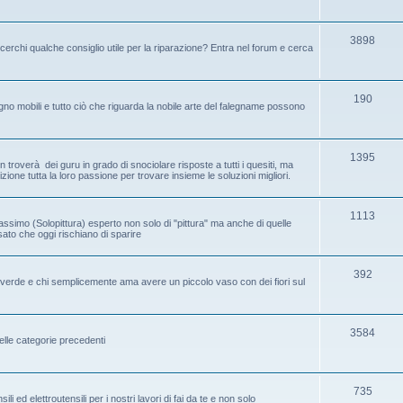
3898
cerchi qualche consiglio utile per la riparazione? Entra nel forum e cerca
190
no mobili e tutto ciò che riguarda la nobile arte del falegname possono
1395
 troverà dei guru in grado di snociolare risposte a tutti i quesiti, ma
one tutta la loro passione per trovare insieme le soluzioni migliori.
1113
assimo (Solopittura) esperto non solo di "pittura" ma anche di quelle
ssato che oggi rischiano di sparire
392
ice verde e chi semplicemente ama avere un piccolo vaso con dei fiori sul
3584
elle categorie precedenti
735
i ed elettroutensili per i nostri lavori di fai da te e non solo