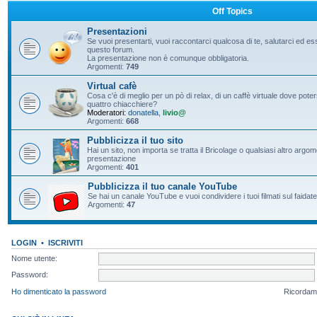
Off Topics
Presentazioni
Se vuoi presentarti, vuoi raccontarci qualcosa di te, salutarci ed e
questo forum.
La presentazione non è comunque obbligatoria.
Argomenti:
749
Virtual cafè
Cosa c'è di meglio per un pò di relax, di un caffè virtuale dove pote
quattro chiacchiere?
Moderatori:
donatella
,
livio@
Argomenti:
668
Pubblicizza il tuo sito
Hai un sito, non importa se tratta il Bricolage o qualsiasi altro argo
presentazione
Argomenti:
401
Pubblicizza il tuo canale YouTube
Se hai un canale YouTube e vuoi condividere i tuoi filmati sul faidate
Argomenti:
47
LOGIN
•
ISCRIVITI
Nome utente:
Password:
Ho dimenticato la password
Ricordam