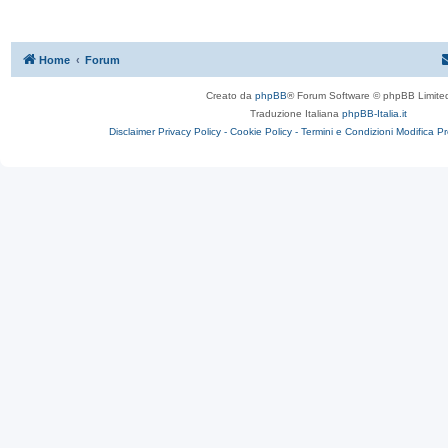
Home
Forum
Creato da
phpBB
® Forum Software © phpBB Limite
Traduzione Italiana
phpBB-Italia.it
Disclaimer
Privacy Policy -
Cookie Policy -
Termini e Condizioni
Modifica P