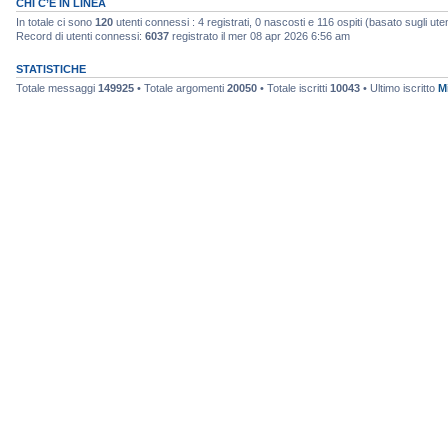
CHI C’È IN LINEA
In totale ci sono
120
utenti connessi : 4 registrati, 0 nascosti e 116 ospiti (basato sugli utenti
Record di utenti connessi:
6037
registrato il mer 08 apr 2026 6:56 am
STATISTICHE
Totale messaggi
149925
• Totale argomenti
20050
• Totale iscritti
10043
• Ultimo iscritto
M