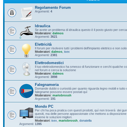
Regolamento Forum
Argomenti:
4
Idraulica
Se avete un problema di idraulica questo è il posto giusto per cerc
Moderatore:
dalmos
Argomenti:
3621
Elettricità
Il forum per risolvere tutti i problemi dell'impianto elettrico e non solo
Moderatori:
dalmos
,
isex
Argomenti:
2381
Elettrodomestici
Il tuo elettrodomestico ha smesso di funzionare e cerchi qualche con
nel forum e cerca la soluzione
Moderatore:
dalmos
Argomenti:
3898
Falegnameria
Domande dubbi o curiosità per quanto riguarda legno mobili e tutto c
falegname possono essere postati quì
Moderatore:
mariobrossh
Argomenti:
191
Mondo PC
Per chi ha poca pratica con questi prodotti, quì non troverà dei guru 
quesiti, ma delle persone appassionate che mettono a disposizione t
insieme le soluzioni migliori.
Moderatori:
isex
,
mariobrossh
,
donatella
Argomenti:
1395