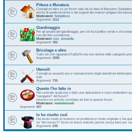
Pittura e Muratura
Consigli ed altro su un forum nato da un idea di Massimo (Solopittur
anche di quelle tecniche e dei segreti dei maestri artigiani del passa
Moderatore:
Solopittura
Argomenti:
1113
Giardinaggio
Per gli amanti del giardinaggio, per chi ha il pollice verde e chi s
con dei fiori sul balcone...
Moderatori:
isex
,
donatella
Argomenti:
392
Bricolage e altro
Tutto ciò che riguarda il FaiDaTe ma non rientra nelle categorie pre
Argomenti:
3585
Utensili
Consigli su acquisti uso e manutenzione degli utensili ed elettroutensil
solo
Argomenti:
735
Questo l'ho fatto io
Hai costruito qualcosa o fatto una riparazione e vuoi condividere qu
"navigatori" del forum?
Inserisci un articolo corredato da foto in questo forum
Moderatore:
mariobrossh
Argomenti:
467
Io ho risolto così
Hai avuto modo di risolvere un problema in modo originale o hai qu
no "del nonno")? Scrivi un breve articolo (anche senza foto) per condi
Argomenti:
236