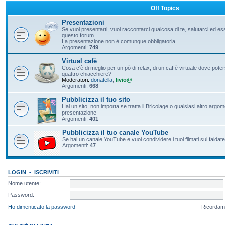
Off Topics
Presentazioni
Se vuoi presentarti, vuoi raccontarci qualcosa di te, salutarci ed e
questo forum.
La presentazione non è comunque obbligatoria.
Argomenti:
749
Virtual cafè
Cosa c'è di meglio per un pò di relax, di un caffè virtuale dove pote
quattro chiacchiere?
Moderatori:
donatella
,
livio@
Argomenti:
668
Pubblicizza il tuo sito
Hai un sito, non importa se tratta il Bricolage o qualsiasi altro argo
presentazione
Argomenti:
401
Pubblicizza il tuo canale YouTube
Se hai un canale YouTube e vuoi condividere i tuoi filmati sul faidate
Argomenti:
47
LOGIN
•
ISCRIVITI
Nome utente:
Password:
Ho dimenticato la password
Ricordam