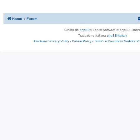
Home
Forum
Creato da
phpBB
® Forum Software © phpBB Limite
Traduzione Italiana
phpBB-Italia.it
Disclaimer
Privacy Policy -
Cookie Policy -
Termini e Condizioni
Modifica P