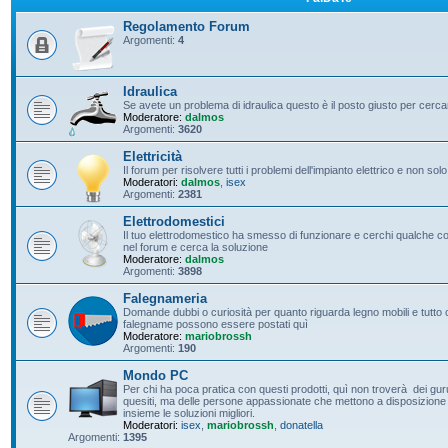
Regolamento Forum
Argomenti:
4
Idraulica
Se avete un problema di idraulica questo è il posto giusto per cerc
Moderatore:
dalmos
Argomenti:
3620
Elettricità
Il forum per risolvere tutti i problemi dell'impianto elettrico e non solo
Moderatori:
dalmos
,
isex
Argomenti:
2381
Elettrodomestici
Il tuo elettrodomestico ha smesso di funzionare e cerchi qualche con
nel forum e cerca la soluzione
Moderatore:
dalmos
Argomenti:
3898
Falegnameria
Domande dubbi o curiosità per quanto riguarda legno mobili e tutto c
falegname possono essere postati quì
Moderatore:
mariobrossh
Argomenti:
190
Mondo PC
Per chi ha poca pratica con questi prodotti, quì non troverà dei guru 
quesiti, ma delle persone appassionate che mettono a disposizione t
insieme le soluzioni migliori.
Moderatori:
isex
,
mariobrossh
,
donatella
Argomenti:
1395