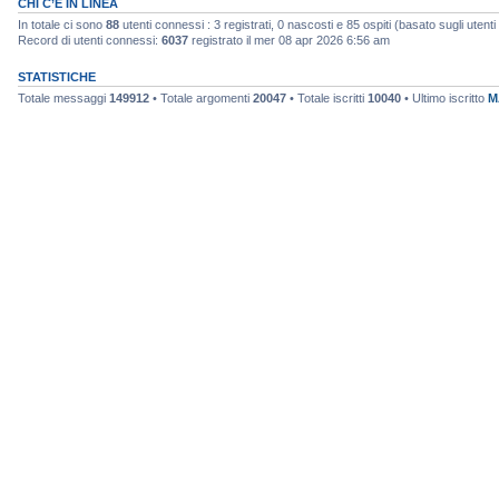
CHI C’È IN LINEA
In totale ci sono
88
utenti connessi : 3 registrati, 0 nascosti e 85 ospiti (basato sugli utenti at
Record di utenti connessi:
6037
registrato il mer 08 apr 2026 6:56 am
STATISTICHE
Totale messaggi
149912
• Totale argomenti
20047
• Totale iscritti
10040
• Ultimo iscritto
M