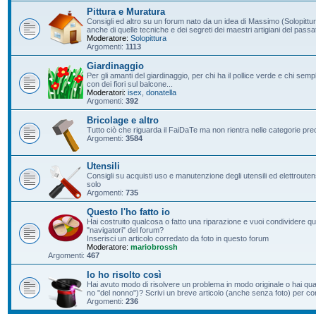
Pittura e Muratura
Consigli ed altro su un forum nato da un idea di Massimo (Solopittur
anche di quelle tecniche e dei segreti dei maestri artigiani del passa
Moderatore:
Solopittura
Argomenti:
1113
Giardinaggio
Per gli amanti del giardinaggio, per chi ha il pollice verde e chi s
con dei fiori sul balcone...
Moderatori:
isex
,
donatella
Argomenti:
392
Bricolage e altro
Tutto ciò che riguarda il FaiDaTe ma non rientra nelle categorie pre
Argomenti:
3584
Utensili
Consigli su acquisti uso e manutenzione degli utensili ed elettroutensil
solo
Argomenti:
735
Questo l'ho fatto io
Hai costruito qualcosa o fatto una riparazione e vuoi condividere qu
"navigatori" del forum?
Inserisci un articolo corredato da foto in questo forum
Moderatore:
mariobrossh
Argomenti:
467
Io ho risolto così
Hai avuto modo di risolvere un problema in modo originale o hai qu
no "del nonno")? Scrivi un breve articolo (anche senza foto) per condi
Argomenti:
236