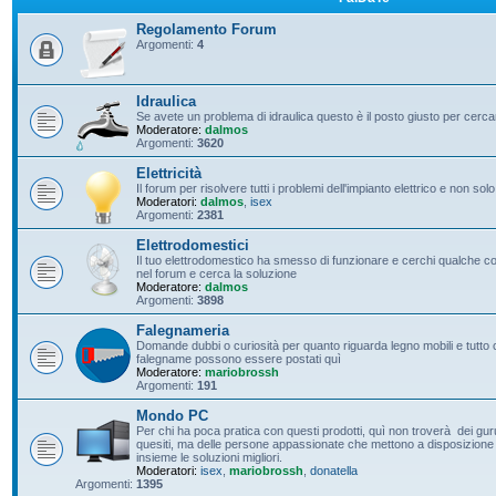
Regolamento Forum
Argomenti:
4
Idraulica
Se avete un problema di idraulica questo è il posto giusto per cerc
Moderatore:
dalmos
Argomenti:
3620
Elettricità
Il forum per risolvere tutti i problemi dell'impianto elettrico e non solo
Moderatori:
dalmos
,
isex
Argomenti:
2381
Elettrodomestici
Il tuo elettrodomestico ha smesso di funzionare e cerchi qualche con
nel forum e cerca la soluzione
Moderatore:
dalmos
Argomenti:
3898
Falegnameria
Domande dubbi o curiosità per quanto riguarda legno mobili e tutto c
falegname possono essere postati quì
Moderatore:
mariobrossh
Argomenti:
191
Mondo PC
Per chi ha poca pratica con questi prodotti, quì non troverà dei guru 
quesiti, ma delle persone appassionate che mettono a disposizione t
insieme le soluzioni migliori.
Moderatori:
isex
,
mariobrossh
,
donatella
Argomenti:
1395