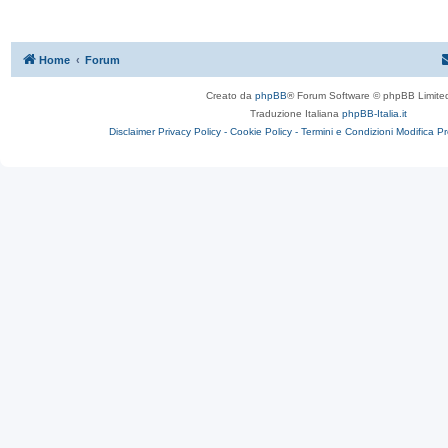
Home
Forum
Creato da
phpBB
® Forum Software © phpBB Limite
Traduzione Italiana
phpBB-Italia.it
Disclaimer
Privacy Policy -
Cookie Policy -
Termini e Condizioni
Modifica P