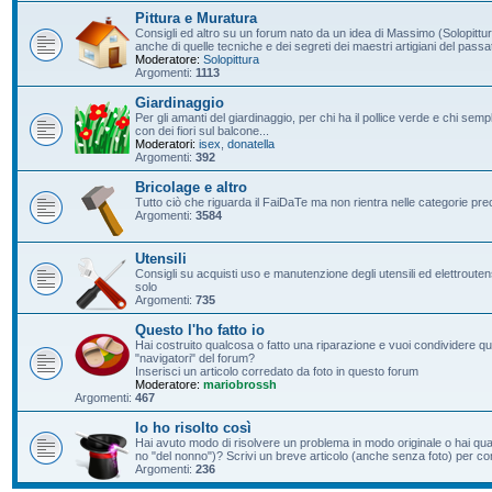
Pittura e Muratura
Consigli ed altro su un forum nato da un idea di Massimo (Solopittur
anche di quelle tecniche e dei segreti dei maestri artigiani del passa
Moderatore:
Solopittura
Argomenti:
1113
Giardinaggio
Per gli amanti del giardinaggio, per chi ha il pollice verde e chi s
con dei fiori sul balcone...
Moderatori:
isex
,
donatella
Argomenti:
392
Bricolage e altro
Tutto ciò che riguarda il FaiDaTe ma non rientra nelle categorie pre
Argomenti:
3584
Utensili
Consigli su acquisti uso e manutenzione degli utensili ed elettroutensil
solo
Argomenti:
735
Questo l'ho fatto io
Hai costruito qualcosa o fatto una riparazione e vuoi condividere qu
"navigatori" del forum?
Inserisci un articolo corredato da foto in questo forum
Moderatore:
mariobrossh
Argomenti:
467
Io ho risolto così
Hai avuto modo di risolvere un problema in modo originale o hai qu
no "del nonno")? Scrivi un breve articolo (anche senza foto) per condi
Argomenti:
236