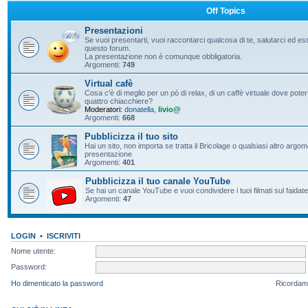
Off Topics
Presentazioni
Se vuoi presentarti, vuoi raccontarci qualcosa di te, salutarci ed e
questo forum.
La presentazione non è comunque obbligatoria.
Argomenti:
749
Virtual cafè
Cosa c'è di meglio per un pò di relax, di un caffè virtuale dove pote
quattro chiacchiere?
Moderatori:
donatella
,
livio@
Argomenti:
668
Pubblicizza il tuo sito
Hai un sito, non importa se tratta il Bricolage o qualsiasi altro argo
presentazione
Argomenti:
401
Pubblicizza il tuo canale YouTube
Se hai un canale YouTube e vuoi condividere i tuoi filmati sul faidate
Argomenti:
47
LOGIN
•
ISCRIVITI
Nome utente:
Password:
Ho dimenticato la password
Ricordam