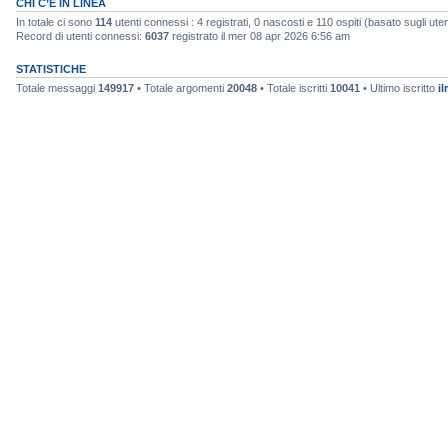
CHI C’È IN LINEA
In totale ci sono
114
utenti connessi : 4 registrati, 0 nascosti e 110 ospiti (basato sugli utenti
Record di utenti connessi:
6037
registrato il mer 08 apr 2026 6:56 am
STATISTICHE
Totale messaggi
149917
• Totale argomenti
20048
• Totale iscritti
10041
• Ultimo iscritto
il