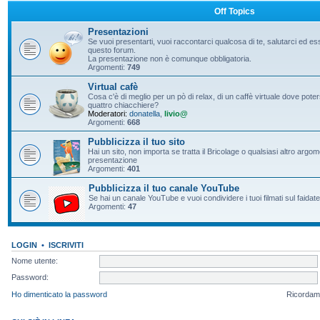
Off Topics
Presentazioni
Se vuoi presentarti, vuoi raccontarci qualcosa di te, salutarci ed e
questo forum.
La presentazione non è comunque obbligatoria.
Argomenti:
749
Virtual cafè
Cosa c'è di meglio per un pò di relax, di un caffè virtuale dove pote
quattro chiacchiere?
Moderatori:
donatella
,
livio@
Argomenti:
668
Pubblicizza il tuo sito
Hai un sito, non importa se tratta il Bricolage o qualsiasi altro argo
presentazione
Argomenti:
401
Pubblicizza il tuo canale YouTube
Se hai un canale YouTube e vuoi condividere i tuoi filmati sul faidate
Argomenti:
47
LOGIN
•
ISCRIVITI
Nome utente:
Password:
Ho dimenticato la password
Ricordam