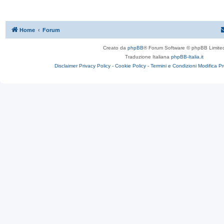
Home
Forum
Creato da
phpBB
® Forum Software © phpBB Limite
Traduzione Italiana
phpBB-Italia.it
Disclaimer
Privacy Policy -
Cookie Policy -
Termini e Condizioni
Modifica P