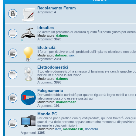
Regolamento Forum
Argomenti:
4
Idraulica
Se avete un problema di idraulica questo è il posto giusto per cerc
Moderatore:
dalmos
Argomenti:
3620
Elettricità
Il forum per risolvere tutti i problemi dell'impianto elettrico e non solo
Moderatori:
dalmos
,
isex
Argomenti:
2381
Elettrodomestici
Il tuo elettrodomestico ha smesso di funzionare e cerchi qualche con
nel forum e cerca la soluzione
Moderatore:
dalmos
Argomenti:
3898
Falegnameria
Domande dubbi o curiosità per quanto riguarda legno mobili e tutto c
falegname possono essere postati quì
Moderatore:
mariobrossh
Argomenti:
191
Mondo PC
Per chi ha poca pratica con questi prodotti, quì non troverà dei guru 
quesiti, ma delle persone appassionate che mettono a disposizione t
insieme le soluzioni migliori.
Moderatori:
isex
,
mariobrossh
,
donatella
Argomenti:
1395