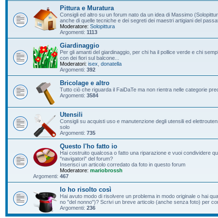
Pittura e Muratura
Consigli ed altro su un forum nato da un idea di Massimo (Solopittur
anche di quelle tecniche e dei segreti dei maestri artigiani del passa
Moderatore:
Solopittura
Argomenti:
1113
Giardinaggio
Per gli amanti del giardinaggio, per chi ha il pollice verde e chi s
con dei fiori sul balcone...
Moderatori:
isex
,
donatella
Argomenti:
392
Bricolage e altro
Tutto ciò che riguarda il FaiDaTe ma non rientra nelle categorie pre
Argomenti:
3584
Utensili
Consigli su acquisti uso e manutenzione degli utensili ed elettroutensil
solo
Argomenti:
735
Questo l'ho fatto io
Hai costruito qualcosa o fatto una riparazione e vuoi condividere qu
"navigatori" del forum?
Inserisci un articolo corredato da foto in questo forum
Moderatore:
mariobrossh
Argomenti:
467
Io ho risolto così
Hai avuto modo di risolvere un problema in modo originale o hai qu
no "del nonno")? Scrivi un breve articolo (anche senza foto) per condi
Argomenti:
236