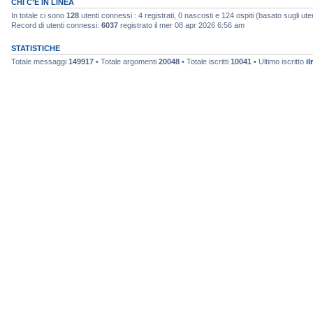
CHI C’È IN LINEA
In totale ci sono
128
utenti connessi : 4 registrati, 0 nascosti e 124 ospiti (basato sugli utenti
Record di utenti connessi:
6037
registrato il mer 08 apr 2026 6:56 am
STATISTICHE
Totale messaggi
149917
• Totale argomenti
20048
• Totale iscritti
10041
• Ultimo iscritto
il