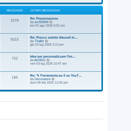
i
a
o
u
g
m
l
g
MESSAGGI
ULTIMO MESSAGGIO
e
t
i
s
i
o
s
Re: Presentazione
m
3379
a
V
da
av250866
o
g
e
lun 03 ago 2026 8:52 am
m
g
d
e
i
i
s
o
u
s
Re: Prezzo solette Akusoli in…
5015
l
a
V
da
Thallor
t
g
e
gio 23 lug 2026 3:13 pm
i
g
d
m
i
i
o
o
u
Idee per personalizzare l’int…
m
752
l
V
da
lier0021
e
t
e
ven 03 lug 2026 10:47 am
s
i
d
s
m
i
a
o
u
g
Re: 🔧 Ferramente.eu è su YouT…
m
194
l
g
V
da
Decoratore
e
t
i
e
dom 09 feb 2025 12:50 pm
s
i
o
d
s
m
i
a
o
u
g
m
l
g
e
t
i
s
i
o
s
m
a
o
g
m
g
e
i
s
o
s
a