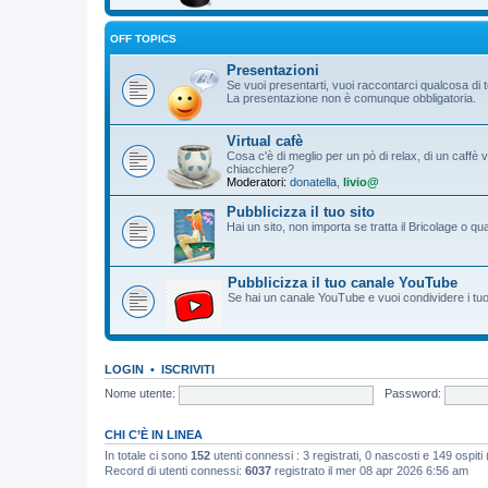
OFF TOPICS
Presentazioni
Se vuoi presentarti, vuoi raccontarci qualcosa di 
La presentazione non è comunque obbligatoria.
Virtual cafè
Cosa c'è di meglio per un pò di relax, di un caffè 
chiacchiere?
Moderatori:
donatella
,
livio@
Pubblicizza il tuo sito
Hai un sito, non importa se tratta il Bricolage o q
Pubblicizza il tuo canale YouTube
Se hai un canale YouTube e vuoi condividere i tuoi f
LOGIN
•
ISCRIVITI
Nome utente:
Password:
CHI C’È IN LINEA
In totale ci sono
152
utenti connessi : 3 registrati, 0 nascosti e 149 ospiti (b
Record di utenti connessi:
6037
registrato il mer 08 apr 2026 6:56 am