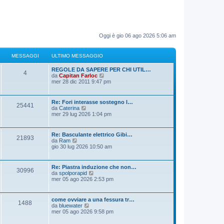
Oggi è gio 06 ago 2026 5:06 am
MESSAGGI
ULTIMO MESSAGGIO
REGOLE DA SAPERE PER CHI UTIL…
4
V
da
Capitan Farloc
e
mer 28 dic 2011 9:47 pm
d
i
u
Re: Fori interasse sostegno l…
25441
l
V
da
Caterina
t
e
mer 29 lug 2026 1:04 pm
i
d
m
i
o
u
Re: Basculante elettrico Gibi…
m
21893
l
V
da
Ram
e
t
e
gio 30 lug 2026 10:50 am
s
i
d
s
m
i
a
o
u
g
Re: Piastra induzione che non…
m
30996
l
g
V
da
spolporapid
e
t
i
e
mer 05 ago 2026 2:53 pm
s
i
o
d
s
m
i
a
o
u
g
come ovviare a una fessura tr…
m
1488
l
g
V
da
bluewater
e
t
i
e
mer 05 ago 2026 9:58 pm
s
i
o
d
s
m
i
a