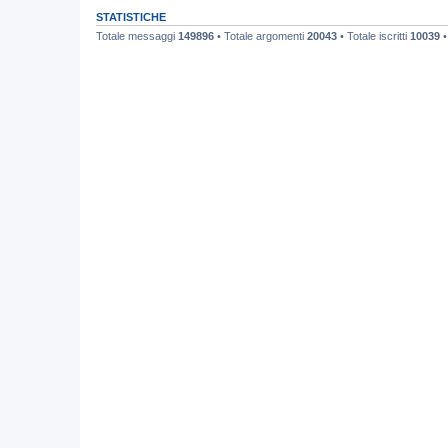
STATISTICHE
Totale messaggi
149896
• Totale argomenti
20043
• Totale iscritti
10039
•