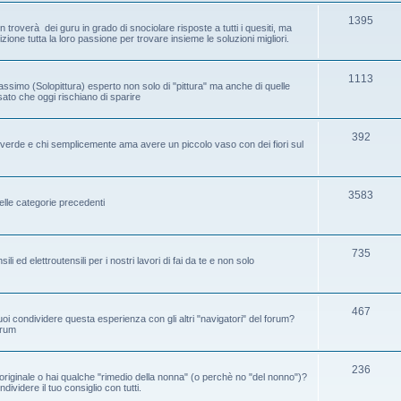
1395
 troverà dei guru in grado di snociolare risposte a tutti i quesiti, ma
one tutta la loro passione per trovare insieme le soluzioni migliori.
1113
assimo (Solopittura) esperto non solo di "pittura" ma anche di quelle
ssato che oggi rischiano di sparire
392
ice verde e chi semplicemente ama avere un piccolo vaso con dei fiori sul
3583
elle categorie precedenti
735
i ed elettroutensili per i nostri lavori di fai da te e non solo
467
oi condividere questa esperienza con gli altri "navigatori" del forum?
orum
236
riginale o hai qualche "rimedio della nonna" (o perchè no "del nonno")?
ividere il tuo consiglio con tutti.