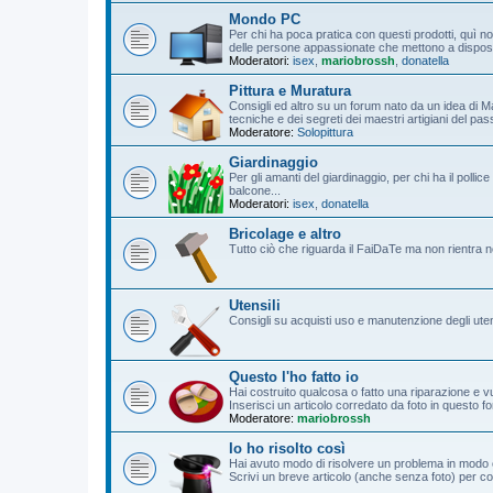
Mondo PC
Per chi ha poca pratica con questi prodotti, quì non
delle persone appassionate che mettono a disposizi
Moderatori:
isex
,
mariobrossh
,
donatella
Pittura e Muratura
Consigli ed altro su un forum nato da un idea di M
tecniche e dei segreti dei maestri artigiani del pa
Moderatore:
Solopittura
Giardinaggio
Per gli amanti del giardinaggio, per chi ha il poll
balcone...
Moderatori:
isex
,
donatella
Bricolage e altro
Tutto ciò che riguarda il FaiDaTe ma non rientra n
Utensili
Consigli su acquisti uso e manutenzione degli utensil
Questo l'ho fatto io
Hai costruito qualcosa o fatto una riparazione e vu
Inserisci un articolo corredato da foto in questo f
Moderatore:
mariobrossh
Io ho risolto così
Hai avuto modo di risolvere un problema in modo o
Scrivi un breve articolo (anche senza foto) per cond