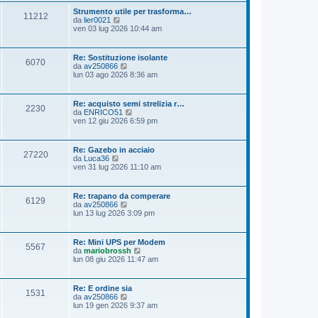
o
u
g
Strumento utile per trasforma…
m
11212
l
g
V
da
lier0021
e
t
i
e
ven 03 lug 2026 10:44 am
s
i
o
d
s
m
i
a
o
u
g
Re: Sostituzione isolante
m
6070
l
g
V
da
av250866
e
t
i
e
lun 03 ago 2026 8:36 am
s
i
o
d
s
m
i
a
o
u
g
Re: acquisto semi strelizia r…
m
2230
l
g
V
da
ENRICO51
e
t
i
e
ven 12 giu 2026 6:59 pm
s
i
o
d
s
m
i
a
o
u
g
Re: Gazebo in acciaio
m
27220
l
g
V
da
Luca36
e
t
i
e
ven 31 lug 2026 11:10 am
s
i
o
d
s
m
i
a
o
u
g
Re: trapano da comperare
m
6129
l
g
V
da
av250866
e
t
i
e
lun 13 lug 2026 3:09 pm
s
i
o
d
s
m
i
a
o
u
g
Re: Mini UPS per Modem
m
5567
l
g
V
da
mariobrossh
e
t
i
e
lun 08 giu 2026 11:47 am
s
i
o
d
s
m
i
a
o
u
g
Re: E ordine sia
m
1531
l
g
V
da
av250866
e
t
i
e
lun 19 gen 2026 9:37 am
s
i
o
d
s
m