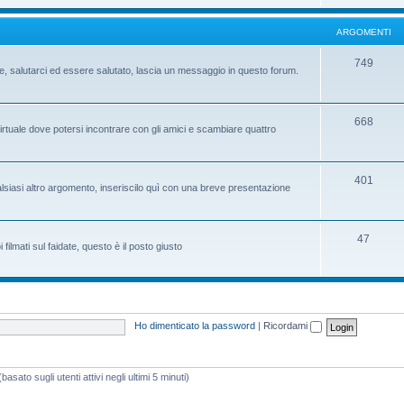
ARGOMENTI
749
te, salutarci ed essere salutato, lascia un messaggio in questo forum.
668
virtuale dove potersi incontrare con gli amici e scambiare quattro
401
ualsiasi altro argomento, inseriscilo quì con una breve presentazione
47
ilmati sul faidate, questo è il posto giusto
Ho dimenticato la password
|
Ricordami
asato sugli utenti attivi negli ultimi 5 minuti)