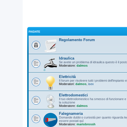
FAIDATE
Regolamento Forum
Idraulica
Se avete un problema di idraulica questo è il pos
Moderatore:
dalmos
Elettricità
Il forum per risolvere tutti i problemi dell'impianto 
Moderatori:
dalmos
,
isex
Elettrodomestici
Il tuo elettrodomestico ha smesso di funzionare e 
la soluzione
Moderatore:
dalmos
Falegnameria
Domande dubbi o curiosità per quanto riguarda leg
essere postati quì
Moderatore:
mariobrossh