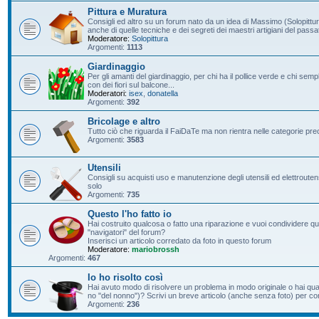
Pittura e Muratura
Consigli ed altro su un forum nato da un idea di Massimo (Solopittur
anche di quelle tecniche e dei segreti dei maestri artigiani del passa
Moderatore:
Solopittura
Argomenti:
1113
Giardinaggio
Per gli amanti del giardinaggio, per chi ha il pollice verde e chi s
con dei fiori sul balcone...
Moderatori:
isex
,
donatella
Argomenti:
392
Bricolage e altro
Tutto ciò che riguarda il FaiDaTe ma non rientra nelle categorie pre
Argomenti:
3583
Utensili
Consigli su acquisti uso e manutenzione degli utensili ed elettroutensil
solo
Argomenti:
735
Questo l'ho fatto io
Hai costruito qualcosa o fatto una riparazione e vuoi condividere qu
"navigatori" del forum?
Inserisci un articolo corredato da foto in questo forum
Moderatore:
mariobrossh
Argomenti:
467
Io ho risolto così
Hai avuto modo di risolvere un problema in modo originale o hai qu
no "del nonno")? Scrivi un breve articolo (anche senza foto) per condi
Argomenti:
236