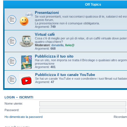
Off Topics
Presentazioni
Se vuoi presentarti, vuoi raccontarci qualcosa di te, salutarci ed e
questo forum.
La presentazione non è comunque obbligatoria.
Argomenti:
749
Virtual cafè
Cosa c'è di meglio per un pò di relax, di un caffè virtuale dove pote
quattro chiacchiere?
Moderatori:
donatella
,
livio@
Argomenti:
668
Pubblicizza il tuo sito
Hai un sito, non importa se tratta il Bricolage o qualsiasi altro argo
presentazione
Argomenti:
401
Pubblicizza il tuo canale YouTube
Se hai un canale YouTube e vuoi condividere i tuoi filmati sul faidate
Argomenti:
47
LOGIN
•
ISCRIVITI
Nome utente:
Password:
Ho dimenticato la password
Ricordam