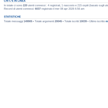
CHI C’È IN LINEA
In totale ci sono
220
utenti connessi : 4 registrati, 1 nascosto e 215 ospiti (basato sugli utent
Record di utenti connessi:
6037
registrato il mer 08 apr 2026 6:56 am
STATISTICHE
Totale messaggi
149905
• Totale argomenti
20045
• Totale iscritti
10039
• Ultimo iscritto
m