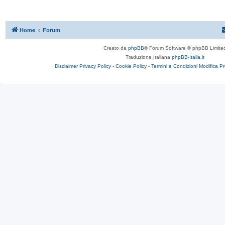
Home
Forum
Creato da
phpBB
® Forum Software © phpBB Limite
Traduzione Italiana
phpBB-Italia.it
Disclaimer
Privacy Policy -
Cookie Policy -
Termini e Condizioni
Modifica P