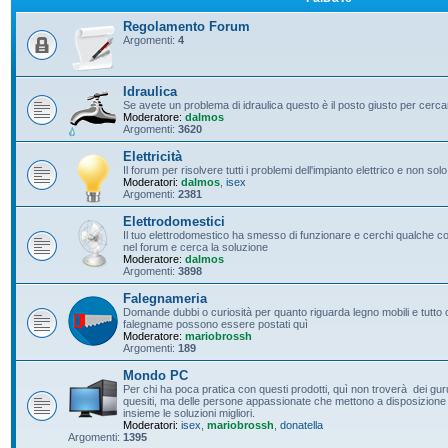
Regolamento Forum
Argomenti:
4
Idraulica
Se avete un problema di idraulica questo è il posto giusto per cerc
Moderatore:
dalmos
Argomenti:
3620
Elettricità
Il forum per risolvere tutti i problemi dell'impianto elettrico e non solo
Moderatori:
dalmos
,
isex
Argomenti:
2381
Elettrodomestici
Il tuo elettrodomestico ha smesso di funzionare e cerchi qualche con
nel forum e cerca la soluzione
Moderatore:
dalmos
Argomenti:
3898
Falegnameria
Domande dubbi o curiosità per quanto riguarda legno mobili e tutto c
falegname possono essere postati quì
Moderatore:
mariobrossh
Argomenti:
189
Mondo PC
Per chi ha poca pratica con questi prodotti, quì non troverà dei guru 
quesiti, ma delle persone appassionate che mettono a disposizione t
insieme le soluzioni migliori.
Moderatori:
isex
,
mariobrossh
,
donatella
Argomenti:
1395